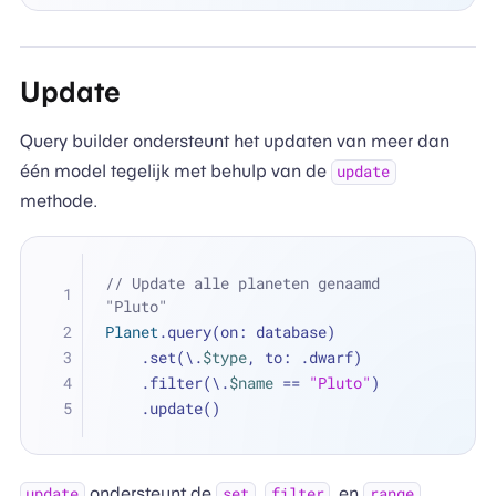
Update
Query builder ondersteunt het updaten van meer dan
één model tegelijk met behulp van de
update
methode.
// Update alle planeten genaamd 
"Pluto"
Planet
.query(on: database)
    .set(\.
$type
, to: .dwarf)
    .filter(\.
$name
==
"Pluto"
)
    .update()
ondersteunt de
,
, en
update
set
filter
range