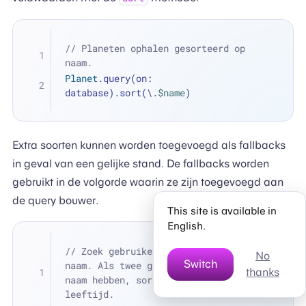
// Planeten ophalen gesorteerd op 
naam.
Planet
.query(on: 
database).sort(\.
$name
)
Extra soorten kunnen worden toegevoegd als fallbacks
in geval van een gelijke stand. De fallbacks worden
gebruikt in de volgorde waarin ze zijn toegevoegd aan
de query bouwer.
This site is available in
English.
// Zoek gebruikers gesorteerd op 
No
Switch
naam. Als twee gebruikers dezelfde 
thanks
naam hebben, sorteer ze dan op 
leeftijd.