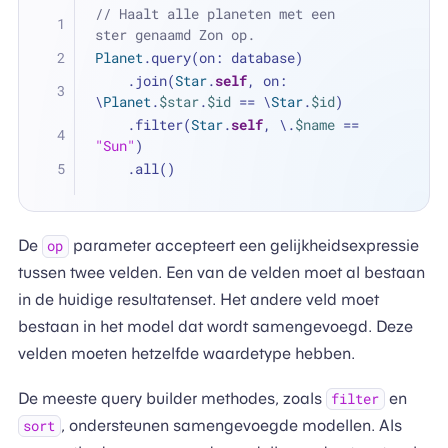
// Haalt alle planeten met een 
ster genaamd Zon op.
Planet
.query(on: database)
    .join(
Star
.
self
, on: 
\
Planet
.
$star
.
$id
==
 \
Star
.
$id
)
    .filter(
Star
.
self
, \.
$name
==
"Sun"
)
    .all()
De
parameter accepteert een gelijkheidsexpressie
op
tussen twee velden. Een van de velden moet al bestaan
in de huidige resultatenset. Het andere veld moet
bestaan in het model dat wordt samengevoegd. Deze
velden moeten hetzelfde waardetype hebben.
De meeste query builder methodes, zoals
en
filter
, ondersteunen samengevoegde modellen. Als
sort