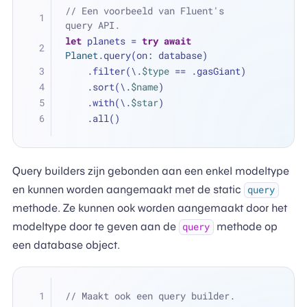
// Een voorbeeld van Fluent's 
query API.
let
 planets 
=
try
await
Planet
.query(on: database)
    .filter(\.
$type
==
 .gasGiant)
    .sort(\.
$name
)
    .with(\.
$star
)
    .all()
Query builders zijn gebonden aan een enkel modeltype
en kunnen worden aangemaakt met de static
query
methode. Ze kunnen ook worden aangemaakt door het
modeltype door te geven aan de
methode op
query
een database object.
// Maakt ook een query builder.