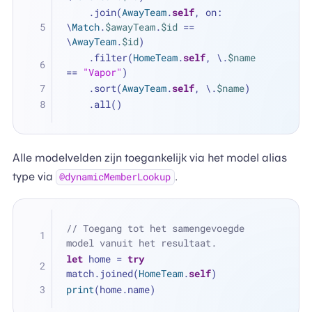
    .join(
AwayTeam
.
self
, on: 
\
Match
.
$awayTeam
.
$id
==
\
AwayTeam
.
$id
)
    .filter(
HomeTeam
.
self
, \.
$name
==
"Vapor"
)
    .sort(
AwayTeam
.
self
, \.
$name
)
    .all()
Alle modelvelden zijn toegankelijk via het model alias
type via
.
@dynamicMemberLookup
// Toegang tot het samengevoegde 
model vanuit het resultaat.
let
 home 
=
try
match.joined(
HomeTeam
.
self
)
print
(home.name)