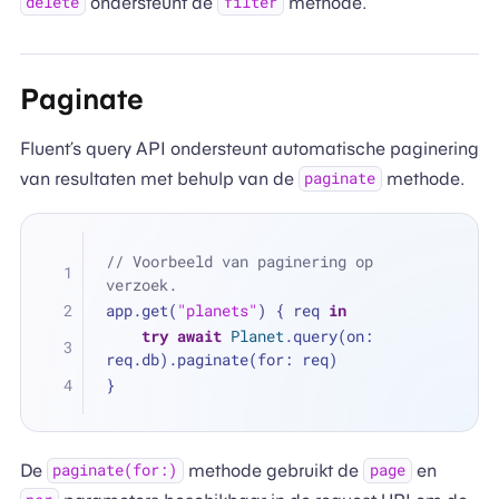
ondersteunt de
methode.
delete
filter
Paginate
Fluent’s query API ondersteunt automatische paginering
van resultaten met behulp van de
methode.
paginate
// Voorbeeld van paginering op 
verzoek.
app.get(
"planets"
) { req 
in
try
await
Planet
.query(on: 
req.db).paginate(for: req)
}
De
methode gebruikt de
en
paginate(for:)
page