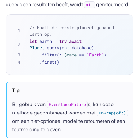
query geen resultaten heeft, wordt
geretourneerd.
nil
// Haalt de eerste planeet genaamd 
Earth op.
let
 earth 
=
try
await
Planet
.query(on: database)
    .filter(\.
$name
==
"Earth"
)
    .first()
Tip
Bij gebruik van
s, kan deze
EventLoopFuture
methode gecombineerd worden met
unwrap(of:)
om een niet-optioneel model te retourneren of een
foutmelding te geven.