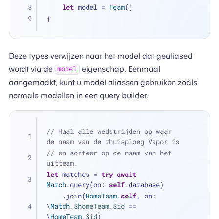
let
 model 
=
Team
()
}
Deze types verwijzen naar het model dat gealiased
wordt via de
eigenschap. Eenmaal
model
aangemaakt, kunt u model aliassen gebruiken zoals
normale modellen in een query builder.
// Haal alle wedstrijden op waar 
de naam van de thuisploeg Vapor is
// en sorteer op de naam van het 
uitteam.
let
 matches 
=
try
await
Match
.query(on: 
self
.database)
    .join(
HomeTeam
.
self
, on: 
\
Match
.
$homeTeam
.
$id
==
\
HomeTeam
.
$id
)