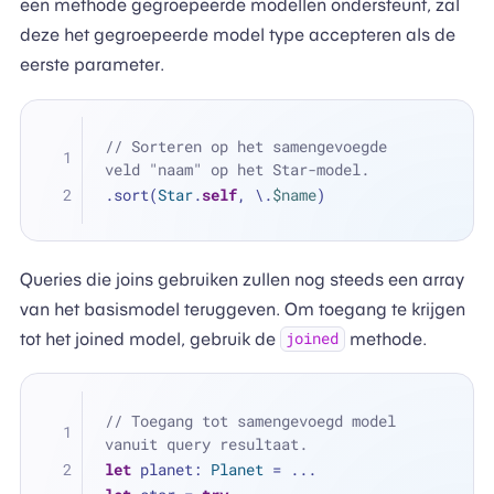
een methode gegroepeerde modellen ondersteunt, zal
deze het gegroepeerde model type accepteren als de
eerste parameter.
// Sorteren op het samengevoegde 
veld "naam" op het Star-model.
.sort(
Star
.
self
, \.
$name
)
Queries die joins gebruiken zullen nog steeds een array
van het basismodel teruggeven. Om toegang te krijgen
tot het joined model, gebruik de
methode.
joined
// Toegang tot samengevoegd model 
vanuit query resultaat.
let
 planet: 
Planet
=
...