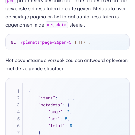
parameters beschikbaar in de request URI om de
per
gewenste set resultaten terug te geven. Metadata over
de huidige pagina en het totaal aantal resultaten is
opgenomen in de
sleutel.
metadata
GET
/planets?page=2&per=5
HTTP/1.1
Het bovenstaande verzoek zou een antwoord opleveren
met de volgende structuur.
{
"items"
:
[
...
]
,
"metadata"
:
{
"page"
:
2
,
"per"
:
5
,
"total"
:
8
}