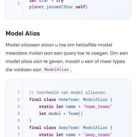
let
 star 
=
try
planet.joined(
Star
.
self
)
Model Alias
Model aliassen staan u toe om hetzelfde model
meerdere malen aan een query toe te voegen. Om een
model alias aan te geven, maakt u een of meer types
die voldoen aan
.
ModelAlias
// Voorbeeld van model aliassen.
final
class
HomeTeam
: 
ModelAlias
 {
static
let
 name 
=
"home_teams"
let
 model 
=
Team
()
}
final
class
AwayTeam
: 
ModelAlias
 {
static
let
 name 
=
"away_teams"