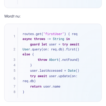
Wordt nu:
routes.get(
"firstUser"
) { req 
async
throws
 -> 
String
in
guard
let
 user 
=
try
await
User
.query(on: req.db).first() 
else
 {
throw
Abort
(.notFound)
    }
    user.lastAccessed 
=
Date
()
try
await
 user.update(on: 
req.db)
return
 user.name
}