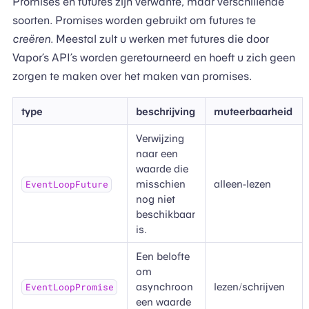
Promises en futures zijn verwante, maar verschillende
soorten. Promises worden gebruikt om futures te
creëren
. Meestal zult u werken met futures die door
Vapor’s API’s worden geretourneerd en hoeft u zich geen
zorgen te maken over het maken van promises.
type
beschrijving
muteerbaarheid
Verwijzing
naar een
waarde die
misschien
alleen-lezen
EventLoopFuture
nog niet
beschikbaar
is.
Een belofte
om
asynchroon
lezen/schrijven
EventLoopPromise
een waarde