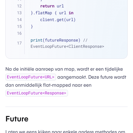
return
 url
}.flatMap { url 
in
    client.get(url)
}
print
(futureResponse) 
// 
EventLoopFuture<ClientResponse>
Na de initiële aanroep van map, wordt er een tijdelijke
aangemaakt. Deze future wordt
EventLoopFuture<URL>
dan onmiddellijk flat-mapped naar een
EventLoopFuture<Response>
Future
Laten we eens kijken naar enkele andere methodes om