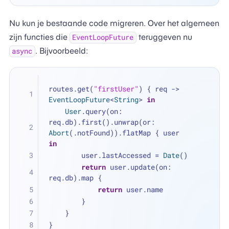
Nu kun je bestaande code migreren. Over het algemeen
zijn functies die
teruggeven nu
EventLoopFuture
. Bijvoorbeeld:
async
routes.get(
"firstUser"
) { req -> 
EventLoopFuture
<
String
> 
in
User
.query(on: 
req.db).first().unwrap(or: 
Abort
(.notFound)).flatMap { user 
in
        user.lastAccessed 
=
Date
()
return
 user.update(on: 
req.db).map {
return
 user.name
        }
    }
}