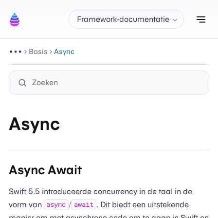
Nav
Framework-documentatie
Basis
Async
Async
Async Await
Swift 5.5 introduceerde concurrency in de taal in de
vorm van
/
. Dit biedt een uitstekende
async
await
manier om met asynchrone code om te gaan in Swift en