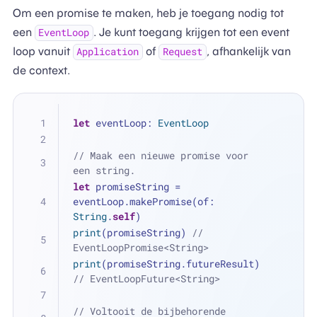
Om een promise te maken, heb je toegang nodig tot
een
. Je kunt toegang krijgen tot een event
EventLoop
loop vanuit
of
, afhankelijk van
Application
Request
de context.
let
 eventLoop: 
EventLoop
// Maak een nieuwe promise voor 
een string.
let
 promiseString 
=
eventLoop.makePromise(of: 
String
.
self
)
print
(promiseString) 
// 
EventLoopPromise<String>
print
(promiseString.futureResult) 
// EventLoopFuture<String>
// Voltooit de bijbehorende 