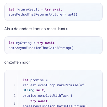
let
 futureResult 
=
try
await
Als u de andere kant op moet, kunt u
let
 myString 
=
try
await
omzetten naar
let
 promise 
=
request.eventLoop.makePromise(of: 
String
.
self
)
promise.completeWithTask {
try
await
someAsyncFunctionThatGetsAString()