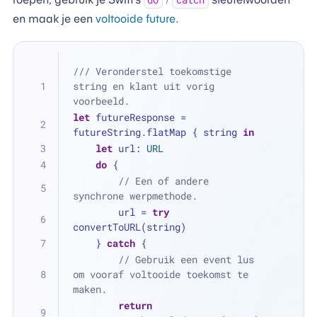
do
catch
en maak je een
voltooide future
.
/// Veronderstel toekomstige 
string en klant uit vorig 
voorbeeld.
let
 futureResponse 
=
futureString.flatMap { string 
in
let
 url: 
URL
do
 {
// Een of andere 
synchrone werpmethode.
        url 
=
try
convertToURL(string)
    } 
catch
 {
// Gebruik een event lus 
om vooraf voltooide toekomst te 
maken.
return