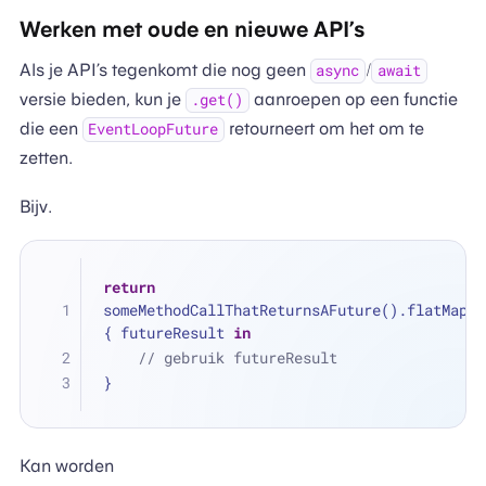
Werken met oude en nieuwe API’s
Als je API’s tegenkomt die nog geen
/
async
await
versie bieden, kun je
aanroepen op een functie
.get()
die een
retourneert om het om te
EventLoopFuture
zetten.
Bijv.
return
someMethodCallThatReturnsAFuture().flatMap 
{ futureResult 
in
// gebruik futureResult
}
Kan worden