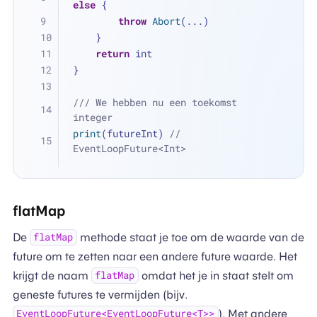
else
 {
throw
Abort
(
...
)
    }
return
 int
}
/// We hebben nu een toekomst 
integer
print
(futureInt) 
// 
EventLoopFuture<Int>
flatMap
De
methode staat je toe om de waarde van de
flatMap
future om te zetten naar een andere future waarde. Het
krijgt de naam
omdat het je in staat stelt om
flatMap
geneste futures te vermijden (bijv.
). Met andere
EventLoopFuture<EventLoopFuture<T>>