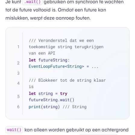
Je kunt
gebruiken om synchroon te wachten
.wait()
tot de future voltooid is. Omdat een future kan
mislukken, werpt deze aanroep fouten.
/// Veronderstel dat we een 
toekomstige string terugkrijgen 
van een API
let
 futureString: 
EventLoopFuture
<
String
> 
=
...
/// Blokkeer tot de string klaar 
is
let
 string 
=
try
futureString.wait()
print
(string) 
/// String
kan alleen worden gebruikt op een achtergrond
wait()