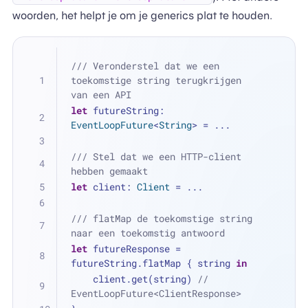
woorden, het helpt je om je generics plat te houden.
/// Veronderstel dat we een 
toekomstige string terugkrijgen 
van een API
let
 futureString: 
EventLoopFuture
<
String
> 
=
...
/// Stel dat we een HTTP-client 
hebben gemaakt
let
 client: 
Client
=
...
/// flatMap de toekomstige string 
naar een toekomstig antwoord
let
 futureResponse 
=
futureString.flatMap { string 
in
    client.get(string) 
// 
EventLoopFuture<ClientResponse>