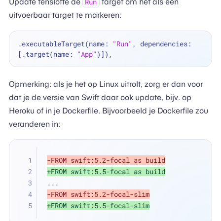
Update tenslotte de
target om het als een
Run
uitvoerbaar target te markeren:
.executableTarget(name: 
"Run"
, dependencies: 
[.target(name: 
"App"
Opmerking: als je het op Linux uitrolt, zorg er dan voor
dat je de versie van Swift daar ook update, bijv. op
Heroku of in je Dockerfile. Bijvoorbeeld je Dockerfile zou
veranderen in:
-FROM swift:5.2-focal as build
+FROM swift:5.5-focal as build
...
-FROM swift:5.2-focal-slim
+FROM swift:5.5-focal-slim