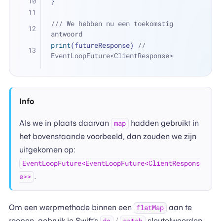
}
/// We hebben nu een toekomstig 
antwoord
print
(futureResponse) 
// 
EventLoopFuture<ClientResponse>
Info
Als we in plaats daarvan
hadden gebruikt in
map
het bovenstaande voorbeeld, dan zouden we zijn
uitgekomen op:
EventLoopFuture<EventLoopFuture<ClientRespons
.
e>>
Om een werpmethode binnen een
aan te
flatMap
roepen, gebruik je Swift’s
/
sleutelwoorden