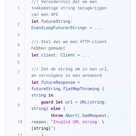
/// Veronderstel dat we een 
toekomstige string terugkrijgen 
van een API
let
 futureString: 
EventLoopFuture
<
String
> 
=
...
/// Stel dat we een HTTP-client 
hebben gemaakt
let
 client: 
Client
=
...
/// Zet de string om in een url, 
en vervolgens in een antwoord
let
 futureResponse 
=
futureString.flatMapThrowing { 
string 
in
guard
let
 url 
=
URL
(string: 
string) 
else
 {
throw
Abort
(.badRequest, 
reason: 
"Invalid URL string: 
\
(string)
"
)
    }