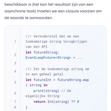
beschikbaar is (het kan het resultaat zijn van een
asynchrone taak) moeten we een closure voorzien om
de waarde te aanvaarden.
/// Veronderstel dat we een 
toekomstige string terugkrijgen 
van een API
let
 futureString: 
EventLoopFuture
<
String
> 
=
...
/// Zet de toekomstige string om 
in een geheel getal
let
 futureInt 
=
 futureString.map 
{ string 
in
print
(string) 
// De 
eigenlijke String
return
Int
(string) 
??
0
}