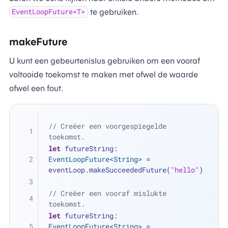
te gebruiken.
EventLoopFuture<T>
makeFuture
U kunt een gebeurtenislus gebruiken om een vooraf
voltooide toekomst te maken met ofwel de waarde
ofwel een fout.
// Creëer een voorgespiegelde 
toekomst.
let
 futureString: 
EventLoopFuture
<
String
> 
=
eventLoop.makeSucceededFuture(
"hello"
)
// Creëer een vooraf mislukte 
toekomst.
let
 futureString: 
EventLoopFuture
<
String
> 
=