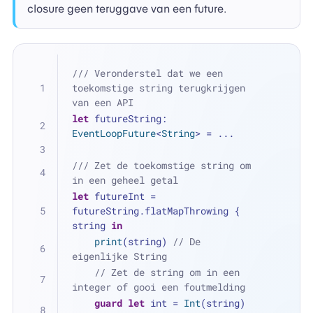
closure geen teruggave van een future.
/// Veronderstel dat we een 
toekomstige string terugkrijgen 
van een API
let
 futureString: 
EventLoopFuture
<
String
> 
=
...
/// Zet de toekomstige string om 
in een geheel getal
let
 futureInt 
=
futureString.flatMapThrowing { 
string 
in
print
(string) 
// De 
eigenlijke String
// Zet de string om in een 
integer of gooi een foutmelding
guard
let
 int 
=
Int
(string) 