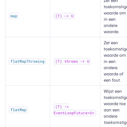
Zet een
toekomstig
waarde om
map
(T) -> U
in een
andere
waarde.
Zet een
toekomstig
waarde om
in een
flatMapThrowing
(T) throws -> U
andere
waarde of
een fout.
Wijst een
toekomstig
waarde toe
(T) ->
aan een
flatMap
EventLoopFuture<U>
andere
toekomstig