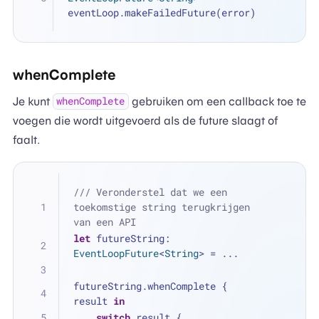
eventLoop.makeFailedFuture(error)
whenComplete
Je kunt
gebruiken om een callback toe te
whenComplete
voegen die wordt uitgevoerd als de future slaagt of
faalt.
/// Veronderstel dat we een 
toekomstige string terugkrijgen 
van een API
let
 futureString: 
EventLoopFuture
<
String
> 
=
...
futureString.whenComplete { 
result 
in
switch
 result {