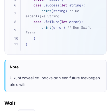
case
 .success(
let
 string):
print
(string) 
// De 
eigenlijke String
case
 .failure(
let
 error):
print
(error) 
// Een Swift 
Error
    }
}
Note
U kunt zoveel callbacks aan een future toevoegen
als u wilt.
Wait