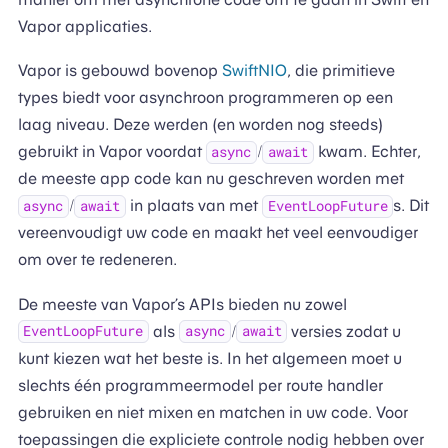
Vapor applicaties.
Vapor is gebouwd bovenop
SwiftNIO
, die primitieve
types biedt voor asynchroon programmeren op een
laag niveau. Deze werden (en worden nog steeds)
gebruikt in Vapor voordat
/
kwam. Echter,
async
await
de meeste app code kan nu geschreven worden met
/
in plaats van met
s. Dit
async
await
EventLoopFuture
vereenvoudigt uw code en maakt het veel eenvoudiger
om over te redeneren.
De meeste van Vapor’s APIs bieden nu zowel
als
/
versies zodat u
EventLoopFuture
async
await
kunt kiezen wat het beste is. In het algemeen moet u
slechts één programmeermodel per route handler
gebruiken en niet mixen en matchen in uw code. Voor
toepassingen die expliciete controle nodig hebben over