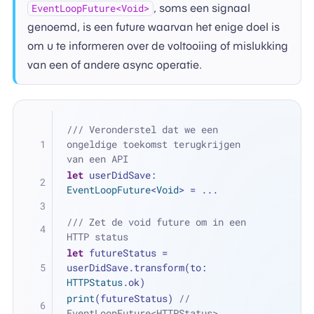
, soms een signaal
EventLoopFuture<Void>
genoemd, is een future waarvan het enige doel is
om u te informeren over de voltooiing of mislukking
van een of andere async operatie.
/// Veronderstel dat we een 
ongeldige toekomst terugkrijgen 
van een API
let
 userDidSave: 
EventLoopFuture
<
Void
> 
=
...
/// Zet de void future om in een 
HTTP status
let
 futureStatus 
=
userDidSave.transform(to: 
HTTPStatus
.ok)
print
(futureStatus) 
// 
EventLoopFuture<HTTPStatus>