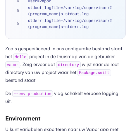
user=vapor
stdout_logfile=/var/log/supervisor/%
(program_name)s-stdout.log
stderr_logfile=/var/log/supervisor/%
(program_name)s-stderr.log
Zoals gespecificeerd in ons configuratie bestand staat
het
project in de thuismap van de gebruiker
Hello
. Zorg ervoor dat
wijst naar de root
vapor
directory
directory van uw project waar het
Package.swift
bestand staat.
De
vlag schakelt verbose logging
--env production
uit.
Environment
U kunt variabelen exporteren naar uw Vapor app met