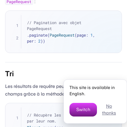
:
PageRequest
// Pagination avec objet 
PageRequest
.paginate(
PageRequest
(page: 
1
, 
per: 
2
))
Tri
Les résultats de requête peuvent être triés par valeur de
This site is available in
English.
champs grâce à la méthode
.
sort
No
Switch
thanks
// Récupère les planètes, triées 
par leur nom.