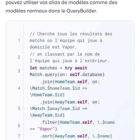
pouvez utiliser vos alias de modèles comme des
modèles normaux dans le QueryBuilder.
// Cherche tous les résultats des 
matchs où l'équipe qui joue à 
domicile est Vapor,
// en classant par le nom de 
l'équipe qui joue à l'extérieur.
let
 matches 
=
try
await
Match
.query(on: 
self
.database)
    .join(
HomeTeam
.
self
, on: 
\
Match
.
$homeTeam
.
$id
==
\
HomeTeam
.
$id
)
    .join(
AwayTeam
.
self
, on: 
\
Match
.
$awayTeam
.
$id
==
\
AwayTeam
.
$id
)
    .filter(
HomeTeam
.
self
, \.
$name
==
"Vapor"
)
    .sort(
AwayTeam
.
self
, \.
$name
)