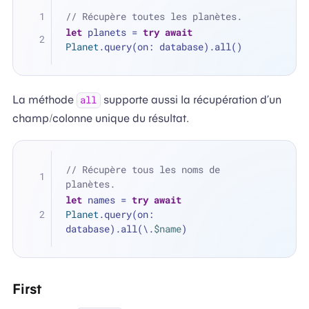
// Récupère toutes les planètes.
let
 planets 
=
try
await
Planet
.query(on: database).all()
La méthode
supporte aussi la récupération d’un
all
champ/colonne unique du résultat.
// Récupère tous les noms de 
planètes.
let
 names 
=
try
await
Planet
.query(on: 
database).all(\.
$name
)
First