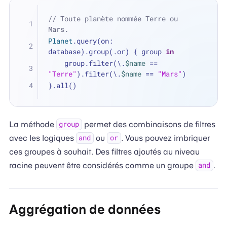
// Toute planète nommée Terre ou 
Mars.
Planet
.query(on: 
database).group(.or) { group 
in
    group.filter(\.
$name
==
"Terre"
).filter(\.
$name
==
"Mars"
)
}.all()
La méthode
permet des combinaisons de filtres
group
avec les logiques
ou
. Vous pouvez imbriquer
and
or
ces groupes à souhait. Des filtres ajoutés au niveau
racine peuvent être considérés comme un groupe
.
and
Aggrégation de données