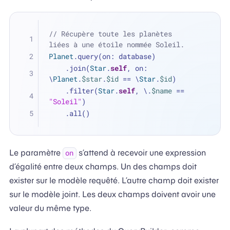
// Récupère toute les planètes 
liées à une étoile nommée Soleil.
Planet
.query(on: database)
    .join(
Star
.
self
, on: 
\
Planet
.
$star
.
$id
==
 \
Star
.
$id
)
    .filter(
Star
.
self
, \.
$name
==
"Soleil"
)
    .all()
Le paramètre
s’attend à recevoir une expression
on
d’égalité entre deux champs. Un des champs doit
exister sur le modèle requêté. L’autre champ doit exister
sur le modèle joint. Les deux champs doivent avoir une
valeur du même type.