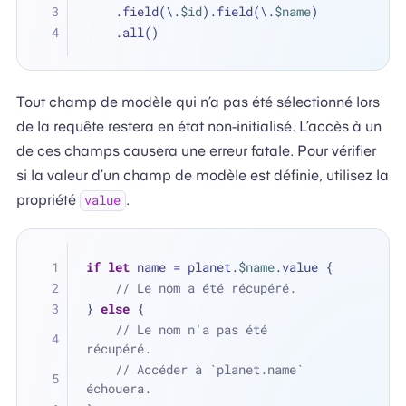
    .field(\.
$id
).field(\.
$name
)
    .all()
Tout champ de modèle qui n’a pas été sélectionné lors
de la requête restera en état non-initialisé. L’accès à un
de ces champs causera une erreur fatale. Pour vérifier
si la valeur d’un champ de modèle est définie, utilisez la
propriété
.
value
if
let
 name 
=
 planet.
$name
.value {
// Le nom a été récupéré.
} 
else
 {
// Le nom n'a pas été 
récupéré.
// Accéder à `planet.name` 
échouera.