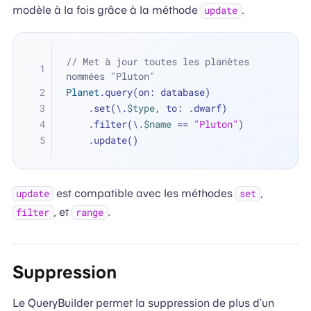
modèle à la fois grâce à la méthode
.
update
// Met à jour toutes les planètes 
nommées "Pluton"
Planet
.query(on: database)
    .set(\.
$type
, to: .dwarf)
    .filter(\.
$name
==
"Pluton"
)
    .update()
est compatible avec les méthodes
,
update
set
, et
.
filter
range
Suppression
Le QueryBuilder permet la suppression de plus d’un