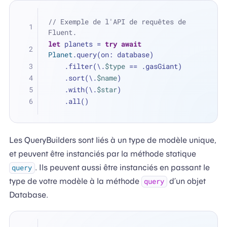
// Exemple de l'API de requêtes de 
Fluent.
let
 planets 
=
try
await
Planet
.query(on: database)
    .filter(\.
$type
==
 .gasGiant)
    .sort(\.
$name
)
    .with(\.
$star
)
    .all()
Les QueryBuilders sont liés à un type de modèle unique,
et peuvent être instanciés par la méthode statique
. Ils peuvent aussi être instanciés en passant le
query
type de votre modèle à la méthode
d’un objet
query
Database.