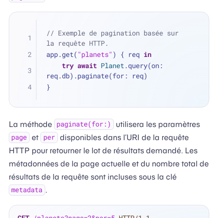
// Exemple de pagination basée sur 
la requête HTTP.
app.get(
"planets"
) { req 
in
try
await
Planet
.query(on: 
req.db).paginate(for: req)
}
La méthode
utilisera les paramètres
paginate(for:)
et
disponibles dans l’URI de la requête
page
per
HTTP pour retourner le lot de résultats demandé. Les
métadonnées de la page actuelle et du nombre total de
résultats de la requête sont incluses sous la clé
.
metadata
GET
/planets?page=2&per=5
HTTP/1.1