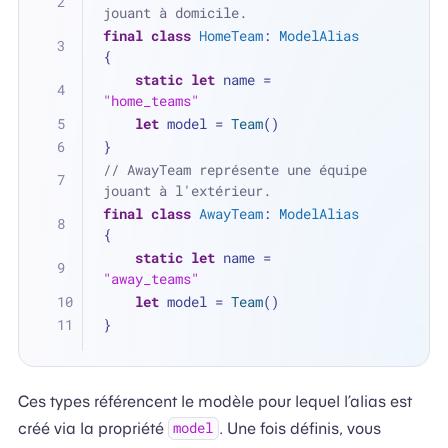
jouant à domicile.
final
class
HomeTeam
: 
ModelAlias
{
static
let
 name 
=
"home_teams"
let
 model 
=
Team
()
}
// AwayTeam représente une équipe 
jouant à l'extérieur.
final
class
AwayTeam
: 
ModelAlias
{
static
let
 name 
=
"away_teams"
let
 model 
=
Team
()
}
Ces types référencent le modèle pour lequel l’alias est
créé via la propriété
. Une fois définis, vous
model