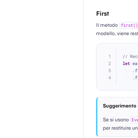
First
Il metodo
first()
modello, viene resti
// Rec
let
 ea
   
   
Suggerimento
Se si usano
Ev
per restituire u