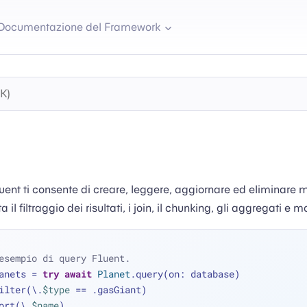
Documentazione del Framework
luent ti consente di creare, leggere, aggiornare ed eliminare m
l filtraggio dei risultati, i join, il chunking, gli aggregati e mo
esempio di query Fluent.
anets 
=
try
await
Planet
.query(on: database)
 .filter(\.
$type
==
 .gasGiant)
 .sort(\.
$name
)