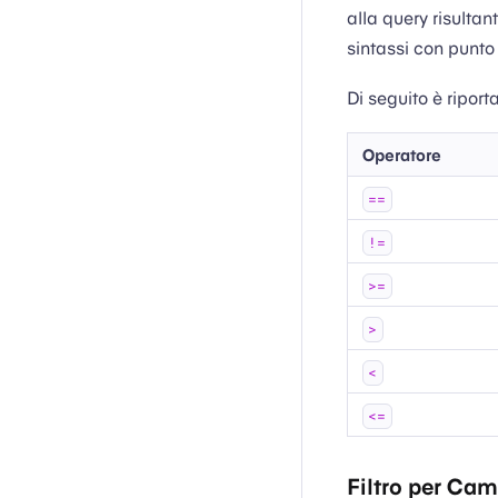
alla query risultan
sintassi con punto 
Di seguito è riporta
Operatore
==
!=
>=
>
<
<=
Filtro per Ca