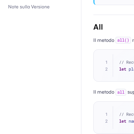
Note sulla Versione
All
Il metodo
r
all()
// Rec
let
 pl
Il metodo
sup
all
// Rec
let
 na