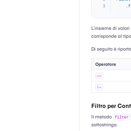
   
L’insieme di valori
corrisponde al tip
Di seguito è riport
Operatore
~~
!~
Filtro per Con
Il metodo
filter
sottostringa.