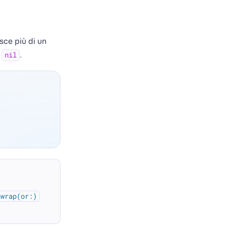
sce più di un
o
.
nil
nwrap(or:)