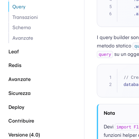
   
Query
   
Transazioni
Schema
I query builder so
Avanzate
metodo statico
q
Leaf
su un ogge
query
Redis
// Cre
Avanzate
databa
Sicurezza
Deploy
Nota
Contribuire
Devi
import Fl
Versione (4.0)
funzioni helper 