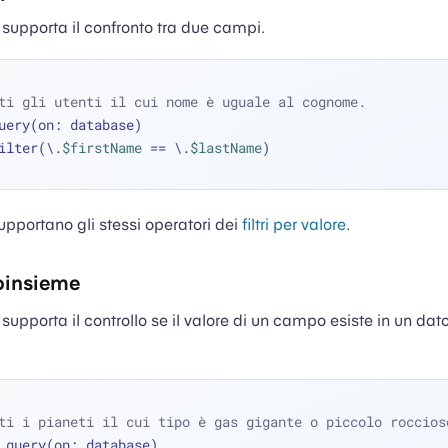
supporta il confronto tra due campi.
ti gli utenti il cui nome è uguale al cognome.
uery(on: database)
 .filter(\.
$firstName
==
 \.
$lastName
)
supportano gli stessi operatori dei
filtri per valore
.
toinsieme
supporta il controllo se il valore di un campo esiste in un dat
ti i pianeti il cui tipo è gas gigante o piccolo roccios
.query(on: database)