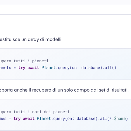
estituisce un array di modelli.
upera tutti i pianeti.
anets 
=
try
await
Planet
.query(on: database).all()
porta anche il recupero di un solo campo dal set di risultati.
upera tutti i nomi dei pianeti.
mes 
=
try
await
Planet
.query(on: database).all(\.
$name
)