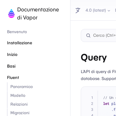
Documentazione
4.0 (latest)
di Vapor
Benvenuto
Installazione
Query
Inizio
Basi
L’API di query di F
Fluent
database. Supporta i
Panoramica
Modello
// Un 
let
 pl
Relazioni
   
Migrazioni
   