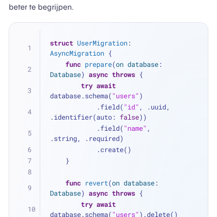
beter te begrijpen.
struct
UserMigration
: 
AsyncMigration
 {
func
prepare
(
on
database
: 
Database
) 
async
throws
 {
try
await
database.schema(
"users"
)
            .field(
"id"
, .uuid, 
.identifier(auto: 
false
))
            .field(
"name"
, 
.string, .required)
            .create()
    }
func
revert
(
on
database
: 
Database
) 
async
throws
 {
try
await
database.schema(
"users"
).delete()