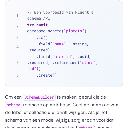
// Een voorbeeld van Fluent's 
schema API
try
await
database.schema(
"planets"
)
    .id()
    .field(
"name"
, .string, 
.required)
    .field(
"star_id"
, .uuid, 
.required, .references(
"stars"
, 
"id"
))
    .create()
Om een
te maken, gebruik je de
SchemaBuilder
methode op database. Geef de naam op van
schema
de tabel of collectie die je wilt wijzigen. Als je het
schema van een model wijzigt, zorg er dan voor dat
deze naam overeenkomt met het [
] van het