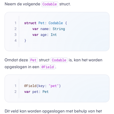
Neem de volgende
struct.
Codable
struct
Pet
: 
Codable
 {
var
 name: 
String
var
 age: 
Int
}
Omdat deze
struct
is, kan het worden
Pet
Codable
opgeslagen in een
.
@Field
@Field
(key: 
"pet"
)
var
 pet: 
Pet
Dit veld kan worden opgeslagen met behulp van het