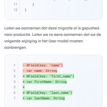
    }
}
Laten we aannemen dat deze migratie al is gepushed
naar productie. Laten we nu eens aannemen dat we de
volgende wijziging in het User model moeten
aanbrengen.
- @Field(key: "name")
- var name: String
+ @Field(key: "first_name")
+ var firstName: String
+
+ @Field(key: "last_name")
+ var lastName: String