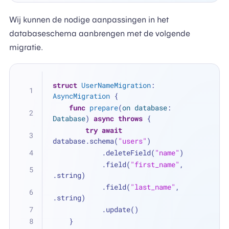
Wij kunnen de nodige aanpassingen in het
databaseschema aanbrengen met de volgende
migratie.
struct
UserNameMigration
: 
AsyncMigration
 {
func
prepare
(
on
database
: 
Database
) 
async
throws
 {
try
await
database.schema(
"users"
)
            .deleteField(
"name"
)
            .field(
"first_name"
, 
.string)
            .field(
"last_name"
, 
.string)
            .update()
    }