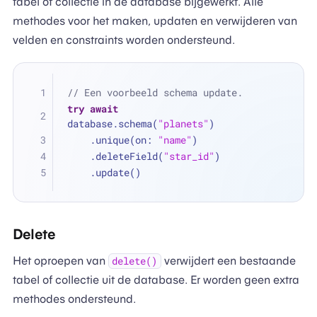
tabel of collectie in de database bijgewerkt. Alle
methodes voor het maken, updaten en verwijderen van
velden en constraints worden ondersteund.
// Een voorbeeld schema update.
try
await
database.schema(
"planets"
)
    .unique(on: 
"name"
)
    .deleteField(
"star_id"
)
    .update()
Delete
Het oproepen van
verwijdert een bestaande
delete()
tabel of collectie uit de database. Er worden geen extra
methodes ondersteund.