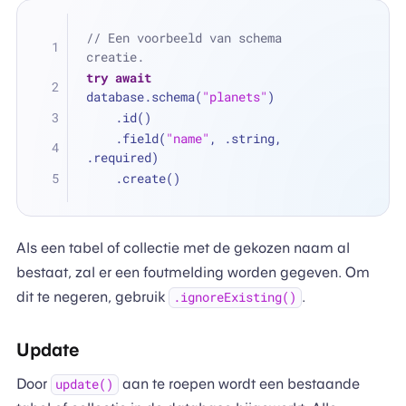
// Een voorbeeld van schema 
creatie.
try
await
database.schema(
"planets"
)
    .id()
    .field(
"name"
, .string, 
.required)
    .create()
Als een tabel of collectie met de gekozen naam al
bestaat, zal er een foutmelding worden gegeven. Om
dit te negeren, gebruik
.
.ignoreExisting()
Update
Door
aan te roepen wordt een bestaande
update()