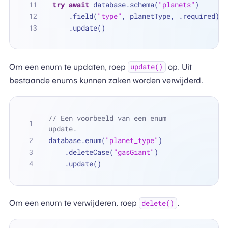
try
await
 database.schema(
"planets"
)
    .field(
"type"
, planetType, .required)
    .update()
Om een enum te updaten, roep
op. Uit
update()
bestaande enums kunnen zaken worden verwijderd.
// Een voorbeeld van een enum 
update.
database.enum(
"planet_type"
)
    .deleteCase(
"gasGiant"
)
    .update()
Om een enum te verwijderen, roep
.
delete()