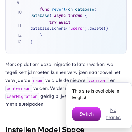
func
revert
(
on
database
: 
Database
) 
async
throws
 {
try
await
database.schema(
"users"
).delete()
    }
}
Merk op dat om deze migratie te laten werken, we
tegelijkertijd moeten kunnen verwijzen naar zowel het
verwijderde
veld als de nieuwe
en
naam
voornaam
velden. Verder moet de originele
achternaam
This site is available in
geldig blijven. Dit zou niet mogelijk zijn
UserMigration
English.
met sleutelpaden.
No
Switch
thanks
Instellen Model Space