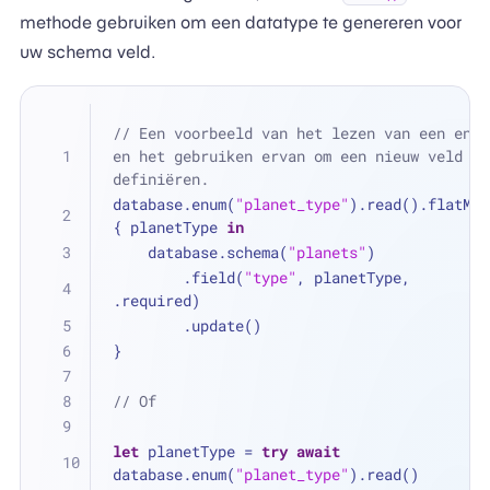
methode gebruiken om een datatype te genereren voor
uw schema veld.
// Een voorbeeld van het lezen van een enum 
en het gebruiken ervan om een nieuw veld te 
definiëren.
database.enum(
"planet_type"
).read().flatMap 
{ planetType 
in
    database.schema(
"planets"
)
        .field(
"type"
, planetType, 
.required)
        .update()
}
// Of
let
 planetType 
=
try
await
database.enum(
"planet_type"
).read()