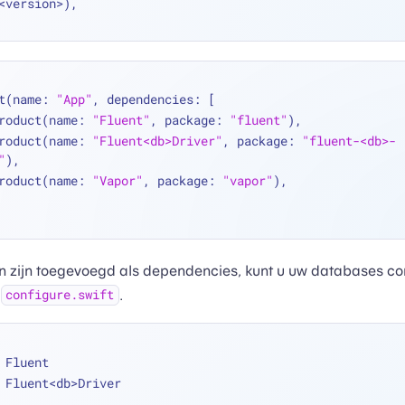
<
version
>
),
t(name: 
"App"
, dependencies: [
  .product(name: 
"Fluent"
, package: 
"fluent"
),
  .product(name: 
"Fluent<db>Driver"
, package: 
"fluent-<db>-
"
),
  .product(name: 
"Vapor"
, package: 
"vapor"
),
n zijn toegevoegd als dependencies, kunt u uw databases co
n
.
configure.swift
 Fluent
 Fluent<db>Driver