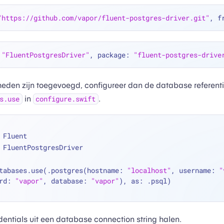
"https://github.com/vapor/fluent-postgres-driver.git"
, f
 
"FluentPostgresDriver"
, package: 
"fluent-postgres-drive
heden zijn toegevoegd, configureer dan de database referent
in
.
s.use
configure.swift
 Fluent
 FluentPostgresDriver
tabases.use(.postgres(hostname: 
"localhost"
, username: 
"
rd: 
"vapor"
, database: 
"vapor"
), as: .psql)
dentials uit een database connection string halen.