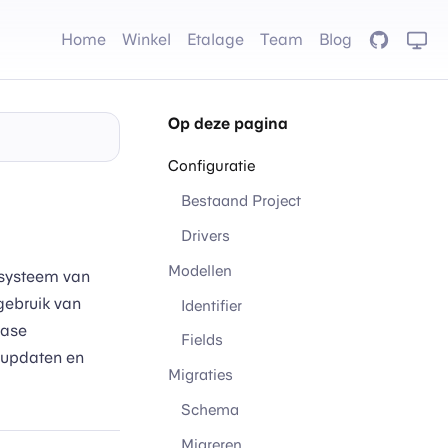
Home
Winkel
Etalage
Team
Blog
GitHub
Op deze pagina
Configuratie
Bestaand Project
Drivers
Modellen
 systeem van
gebruik van
Identifier
base
Fields
, updaten en
Migraties
Schema
Migreren