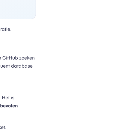
ratie.
op GitHub zoeken
 Fluent database
 Het is
bevolen
et.