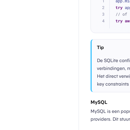
app.mi
try
 ap
// of
try
aw
Tip
De SQLite confi
verbindingen, m
Het direct verw
key constraints 
MySQL
MySQL is een popu
providers. Dit st