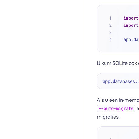
import
import
app.da
U kunt SQLite ook 
Als u een in-memor
t
--auto-migrate
migraties.