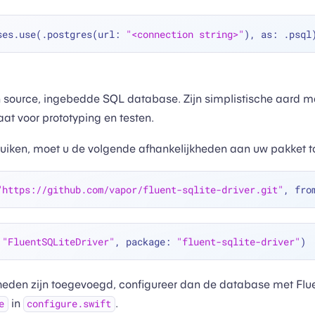
ses.use(.postgres(url: 
"<connection string>"
n source, ingebedde SQL database. Zijn simplistische aard m
t voor prototyping en testen.
uiken, moet u de volgende afhankelijkheden aan uw pakket 
"https://github.com/vapor/fluent-sqlite-driver.git"
, fro
 
"FluentSQLiteDriver"
, package: 
"fluent-sqlite-driver"
kheden zijn toegevoegd, configureer dan de database met Flu
in
.
e
configure.swift