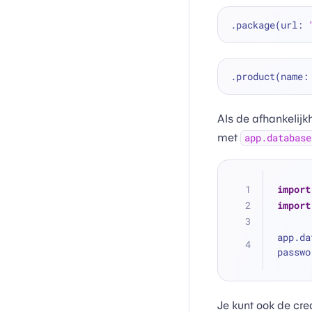
.package(url: 
.product(name:
Als de afhankelijk
met
app.database
import
import
app.da
passwo
Je kunt ook de cre