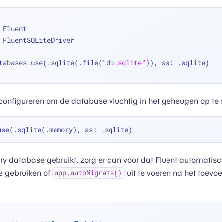
 Fluent
 FluentSQLiteDriver
tabases.use(.sqlite(.file(
"db.sqlite"
)), as: .sqlite)
configureren om de database vluchtig in het geheugen op te 
y database gebruikt, zorg er dan voor dat Fluent automatisc
e gebruiken of
uit te voeren na het toevo
app.autoMigrate()