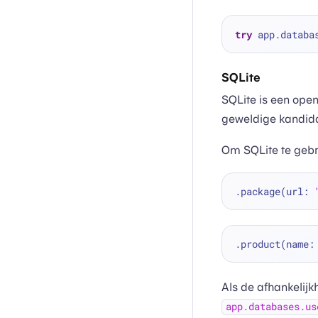
try
 app.databa
SQLite
SQLite is een ope
geweldige kandidaa
Om SQLite te gebr
.package(url: 
.product(name:
Als de afhankelij
app.databases.us