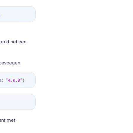
aakt het een
toevoegen.
m: 
"4.0.0"
ent met