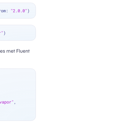
rom: 
"2.0.0"
r"
ies met Fluent
vapor"
, 