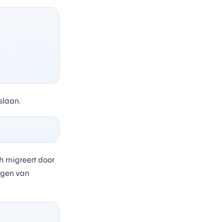
slaan.
h migreert door
egen van