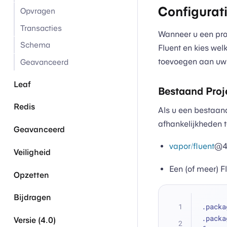
Configurat
Opvragen
Transacties
Wanneer u een pr
Schema
Fluent en kies wel
toevoegen aan uw 
Geavanceerd
Leaf
Bestaand Proj
Redis
Als u een bestaand
afhankelijkheden
Geavanceerd
vapor/fluent
@4
Veiligheid
Een (of meer) F
Opzetten
Bijdragen
.packa
.packa
Versie (4.0)