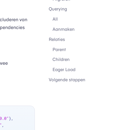
Querying
All
ncluderen van
dependencies
Aanmaken
Relaties
Parent
Children
twee
Eager Load
Volgende stappen
0.0"
),
"
, 