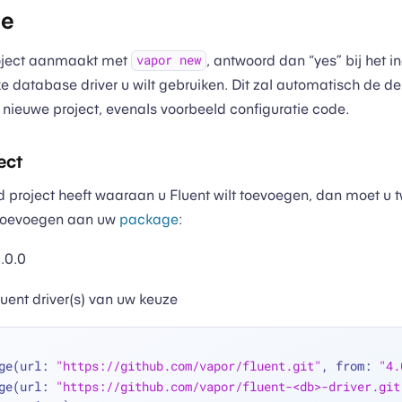
ie
oject aanmaakt met
, antwoord dan “yes” bij het i
vapor new
ke database driver u wilt gebruiken. Dit zal automatisch de 
nieuwe project, evenals voorbeeld configuratie code.
ect
 project heeft waaraan u Fluent wilt toevoegen, dan moet u 
 toevoegen aan uw
package
:
.0.0
luent driver(s) van uw keuze
ge(url: 
"https://github.com/vapor/fluent.git"
, from: 
"4.
ge(url: 
"https://github.com/vapor/fluent-<db>-driver.git