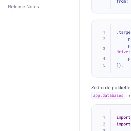
from: 
Release Notes
.targe
  
  
driver
  
]),
Zodra de pakkette
i
app.databases
import
import