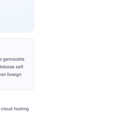
lle gemaakte
tabase zelf.
van foreign
 cloud hosting