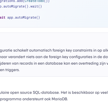
grations.add(
CreateTodo
())
p.autoMigrate().wait()
ait
 app.autoMigrate()
guratie schakelt automatisch foreign key constraints in op a
aar verandert niets aan de foreign key configuraties in de da
ijderen van records in een database kan een overtreding zijn 
en triggers.
laire open source SQL-database. Het is beschikbaar op veel
uurprogramma ondersteunt ook MariaDB.