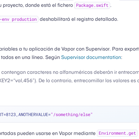
tu proyecto, donde está el fichero
.
Package.swift
deshabilitará el registro detallado.
-env production
riables a tu aplicación de Vapor con Supervisor. Para export
s todos en una línea. Según
Supervisor documentation
:
 contengan caracteres no alfanuméricos deberán ir entrecomi
EY2=“val,456”). De lo contrario, entrecomillar los valores es 
RT=8123,ANOTHERVALUE=
"/something/else"
ortadas pueden usarse en Vapor mediante
Environment.get