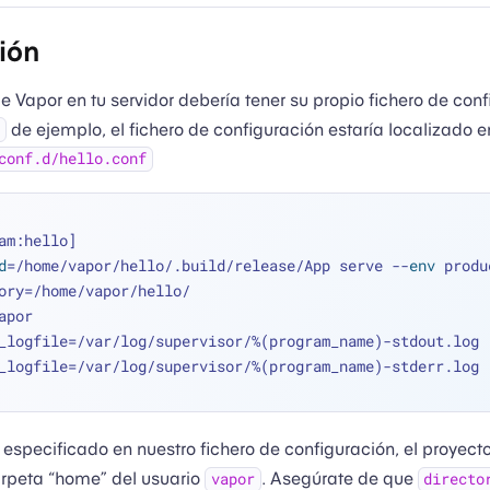
ión
 Vapor en tu servidor debería tener su propio fichero de con
de ejemplo, el fichero de configuración estaría localizado e
conf.d/hello.conf
am:hello]
d
=/home/vapor/hello/.build/release/App serve --
env
 produ
ory=/home/vapor/hello/
apor
_logfile=/var/log/supervisor/%(program_name)-stdout.log
_logfile=/var/log/supervisor/%(program_name)-stderr.log
especificado en nuestro fichero de configuración, el proyect
arpeta “home” del usuario
. Asegúrate de que
vapor
directo