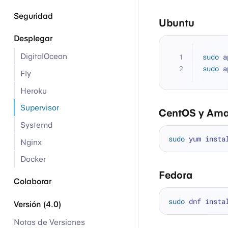
Seguridad
Ubuntu
Desplegar
DigitalOcean
sudo
 a
sudo
 a
Fly
Heroku
Supervisor
CentOS y Ama
Systemd
sudo
Nginx
Docker
Fedora
Colaborar
sudo
Versión (4.0)
Notas de Versiones