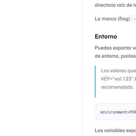
directorio raíz de 
La marca (flag)
-
Entorno
Puedes exportar va
de entorno, ponlo
Los valores que
KEY=“val:123”,K
recomendado.
environment=PO
Las variables exp