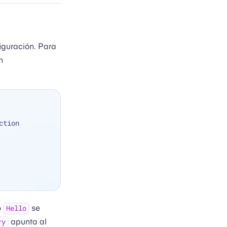
figuración. Para
n
ction
o
se
Hello
apunta al
ry