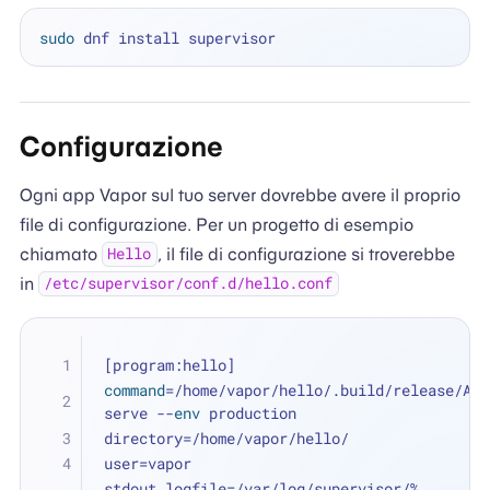
sudo
Configurazione
Ogni app Vapor sul tuo server dovrebbe avere il proprio
file di configurazione. Per un progetto di esempio
chiamato
, il file di configurazione si troverebbe
Hello
in
/etc/supervisor/conf.d/hello.conf
[program:hello]
command
=/home/vapor/hello/.build/release/App 
serve --
env
 production
directory=/home/vapor/hello/
user=vapor
stdout_logfile=/var/log/supervisor/%