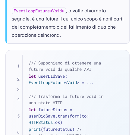
, a volte chiamata
EventLoopFuture<Void>
segnale, è una future il cui unico scopo è notificarti
del completamento o del fallimento di qualche
operazione asincrona.
/// Supponiamo di ottenere una 
future void da qualche API
let
 userDidSave: 
EventLoopFuture
<
Void
> 
=
...
/// Trasforma la future void in 
uno stato HTTP
let
 futureStatus 
=
userDidSave.transform(to: 
HTTPStatus
.ok)
print
(futureStatus) 
// 