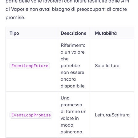
parte delle volte lavorerai con future restituite dalle API
di Vapor e non avrai bisogno di preoccuparti di creare
promise.
Tipo
Descrizione
Mutabilità
Riferimento
a un valore
che
potrebbe
Sola lettura
EventLoopFuture
non essere
ancora
disponibile.
Una
promessa
di fornire un
Lettura/Scrittura
EventLoopPromise
valore in
modo
asincrono.