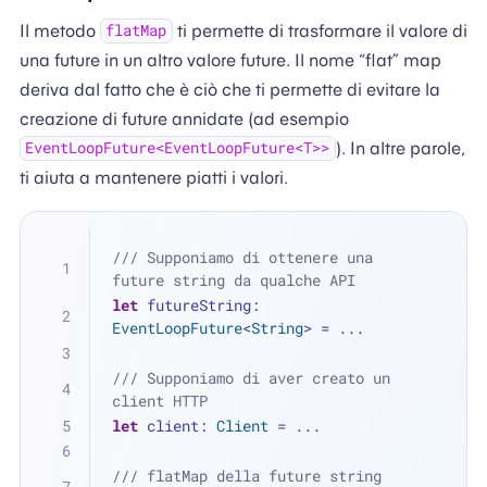
Il metodo
ti permette di trasformare il valore di
flatMap
una future in un altro valore future. Il nome “flat” map
deriva dal fatto che è ciò che ti permette di evitare la
creazione di future annidate (ad esempio
). In altre parole,
EventLoopFuture<EventLoopFuture<T>>
ti aiuta a mantenere piatti i valori.
/// Supponiamo di ottenere una 
future string da qualche API
let
 futureString: 
EventLoopFuture
<
String
> 
=
...
/// Supponiamo di aver creato un 
client HTTP
let
 client: 
Client
=
...
/// flatMap della future string 