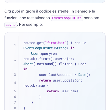
Ora puoi migrare il codice esistente. In generale le
funzioni che restituiscono
sono ora
EventLoopFuture
. Per esempio:
async
routes.get(
"firstUser"
) { req -> 
EventLoopFuture
<
String
> 
in
User
.query(on: 
req.db).first().unwrap(or: 
Abort
(.notFound)).flatMap { user 
in
        user.lastAccessed 
=
Date
()
return
 user.update(on: 
req.db).map {
return
 user.name
        }
    }
}