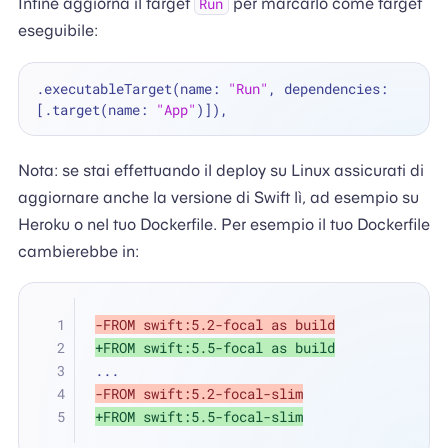
Infine aggiorna il target
per marcarlo come target
Run
eseguibile:
.executableTarget(name: 
"Run"
, dependencies: 
[.target(name: 
"App"
Nota: se stai effettuando il deploy su Linux assicurati di
aggiornare anche la versione di Swift lì, ad esempio su
Heroku o nel tuo Dockerfile. Per esempio il tuo Dockerfile
cambierebbe in:
-FROM swift:5.2-focal as build
+FROM swift:5.5-focal as build
...
-FROM swift:5.2-focal-slim
+FROM swift:5.5-focal-slim