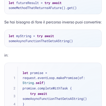
let
 futureResult 
=
try
await
Se hai bisogno di fare il percorso inverso puoi convertire:
let
 myString 
=
try
await
in:
let
 promise 
=
request.eventLoop.makePromise(of: 
String
.
self
)
promise.completeWithTask {
try
await
someAsyncFunctionThatGetsAString()
}