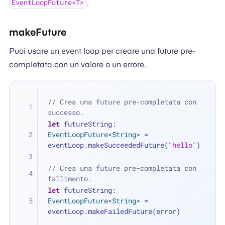
.
EventLoopFuture<T>
makeFuture
Puoi usare un event loop per creare una future pre-
completata con un valore o un errore.
// Crea una future pre-completata con 
successo.
let
 futureString: 
EventLoopFuture
<
String
> 
=
eventLoop.makeSucceededFuture(
"hello"
)
// Crea una future pre-completata con 
fallimento.
let
 futureString: 
EventLoopFuture
<
String
> 
=
eventLoop.makeFailedFuture(error)