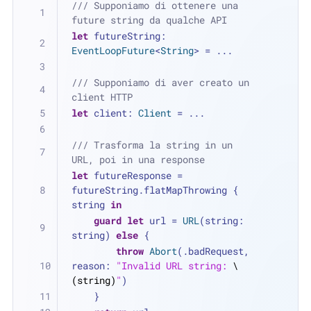
/// Supponiamo di ottenere una 
future string da qualche API
let
 futureString: 
EventLoopFuture
<
String
> 
=
...
/// Supponiamo di aver creato un 
client HTTP
let
 client: 
Client
=
...
/// Trasforma la string in un 
URL, poi in una response
let
 futureResponse 
=
futureString.flatMapThrowing { 
string 
in
guard
let
 url 
=
URL
(string: 
string) 
else
 {
throw
Abort
(.badRequest, 
reason: 
"Invalid URL string: 
\
(string)
"
)
    }