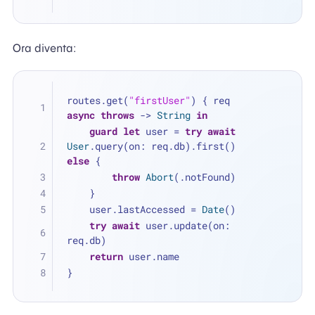
Ora diventa:
routes.get(
"firstUser"
) { req 
async
throws
 -> 
String
in
guard
let
 user 
=
try
await
User
.query(on: req.db).first() 
else
 {
throw
Abort
(.notFound)
    }
    user.lastAccessed 
=
Date
()
try
await
 user.update(on: 
req.db)
return
 user.name
}