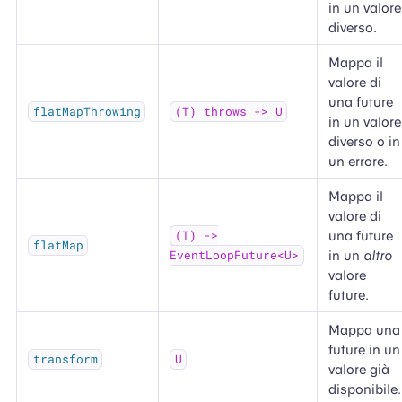
in un valore
diverso.
Mappa il
valore di
una future
flatMapThrowing
(T) throws -> U
in un valore
diverso o in
un errore.
Mappa il
valore di
una future
(T) ->
flatMap
in un
altro
EventLoopFuture<U>
valore
future.
Mappa una
future in un
transform
U
valore già
disponibile.