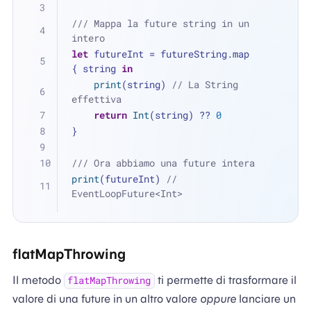
/// Mappa la future string in un 
intero
let
 futureInt 
=
 futureString.map 
{ string 
in
print
(string) 
// La String 
effettiva
return
Int
(string) 
??
0
}
/// Ora abbiamo una future intera
print
(futureInt) 
// 
EventLoopFuture<Int>
flatMapThrowing
Il metodo
ti permette di trasformare il
flatMapThrowing
valore di una future in un altro valore
oppure
lanciare un