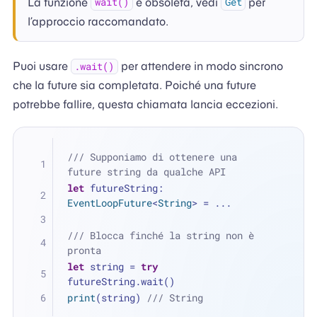
La funzione
è obsoleta, vedi
per
wait()
Get
l’approccio raccomandato.
Puoi usare
per attendere in modo sincrono
.wait()
che la future sia completata. Poiché una future
potrebbe fallire, questa chiamata lancia eccezioni.
/// Supponiamo di ottenere una 
future string da qualche API
let
 futureString: 
EventLoopFuture
<
String
> 
=
...
/// Blocca finché la string non è 
pronta
let
 string 
=
try
futureString.wait()
print
(string) 
/// String