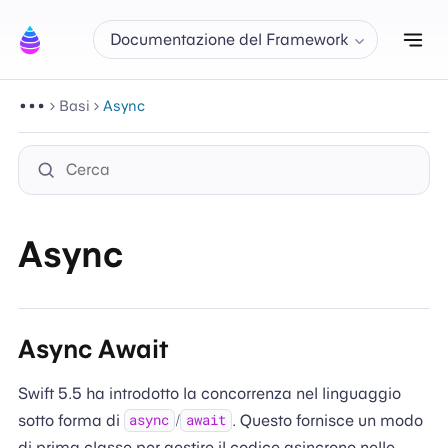
Att
Documentazione del Framework
Basi
Async
Async
Async Await
Swift 5.5 ha introdotto la concorrenza nel linguaggio
sotto forma di
/
. Questo fornisce un modo
async
await
di prima classe per gestire il codice asincrono nelle