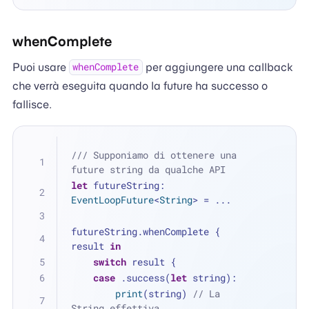
whenComplete
Puoi usare
per aggiungere una callback
whenComplete
che verrà eseguita quando la future ha successo o
fallisce.
/// Supponiamo di ottenere una 
future string da qualche API
let
 futureString: 
EventLoopFuture
<
String
> 
=
...
futureString.whenComplete { 
result 
in
switch
 result {
case
 .success(
let
 string):
print
(string) 
// La 
String effettiva