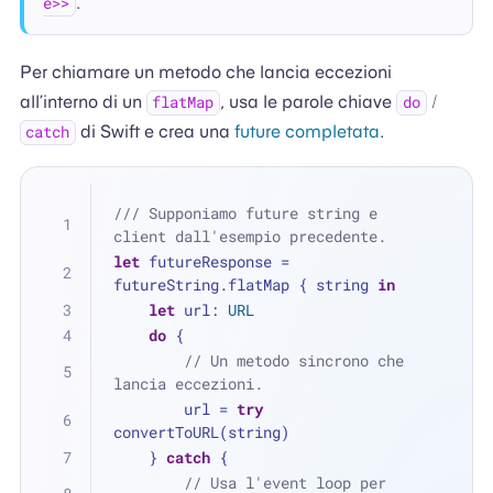
.
e>>
Per chiamare un metodo che lancia eccezioni
all’interno di un
, usa le parole chiave
/
flatMap
do
di Swift e crea una
future completata
.
catch
/// Supponiamo future string e 
client dall'esempio precedente.
let
 futureResponse 
=
futureString.flatMap { string 
in
let
 url: 
URL
do
 {
// Un metodo sincrono che 
lancia eccezioni.
        url 
=
try
convertToURL(string)
    } 
catch
 {
// Usa l'event loop per 