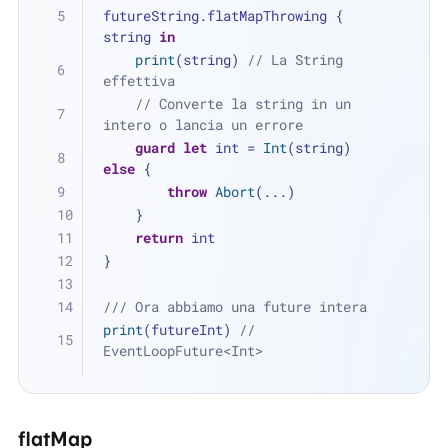
futureString.flatMapThrowing { 
string 
in
print
(string) 
// La String 
effettiva
// Converte la string in un 
intero o lancia un errore
guard
let
 int 
=
Int
(string) 
else
 {
throw
Abort
(
...
)
    }
return
 int
}
/// Ora abbiamo una future intera
print
(futureInt) 
// 
EventLoopFuture<Int>
flatMap