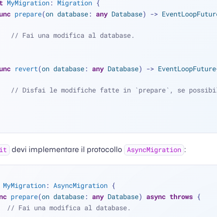
t
MyMigration
: 
Migration
 {
unc
prepare
(
on
database
: 
any
Database
) -> 
EventLoopFutur
// Fai una modifica al database.
unc
revert
(
on
database
: 
any
Database
) -> 
EventLoopFuture
// Disfai le modifiche fatte in `prepare`, se possibi
devi implementare il protocollo
:
it
AsyncMigration
MyMigration
: 
AsyncMigration
 {
nc
prepare
(
on
database
: 
any
Database
) 
async
throws
 {
// Fai una modifica al database.