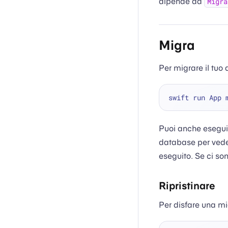
dipende da
Migra
Migra
Per migrare il tu
Puoi anche esegui
database per veder
eseguito. Se ci so
Ripristinare
Per disfare una m