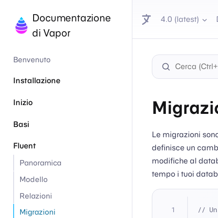
Documentazione
4.0 (latest)
di Vapor
Benvenuto
Installazione
Migrazi
Inizio
Basi
Le migrazioni sono
Fluent
definisce un cambi
modifiche al datab
Panoramica
tempo i tuoi data
Modello
Relazioni
// Un
Migrazioni