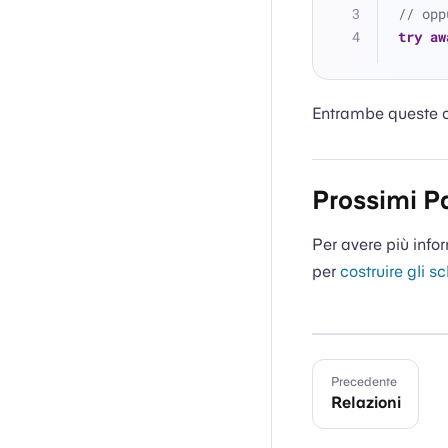
// opp
try
aw
Entrambe queste op
Prossimi P
Per avere più info
per
costruire gli s
Precedente
Relazioni