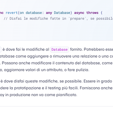
nc
revert
(
on
database
: 
any
Database
) 
async
throws
 {
// Disfai le modifiche fatte in `prepare`, se possibil
è dove fai le modifiche al
fornito. Potrebbero ess
Database
atabase come aggiungere o rimuovere una relazione o una co
lo. Possono anche modificare il contenuto del database, come
, aggiornare valori di un attributo, o fare pulizia.
è dove disfai queste modifiche, se possibile. Essere in grado d
ere la prototipazione e il testing più facili. Forniscono anche
oy in produzione non va come pianificato.