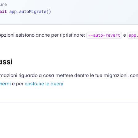
ure
ait
 app.autoMigrate()
zioni esistono anche per ripristinare:
e
--auto-revert
app
assi
rmazioni riguardo a cosa mettere dentro le tue migrazioni, con
chemi
e per
costruire le query
.