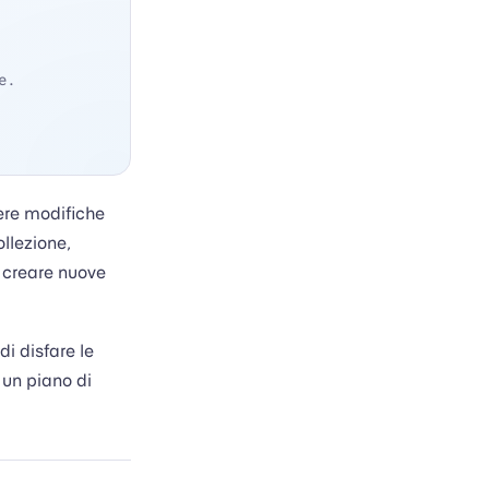
e.
ere modifiche
llezione,
 creare nuove
i disfare le
 un piano di