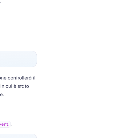
.
ne controllerà il
in cui è stato
e.
.
vert