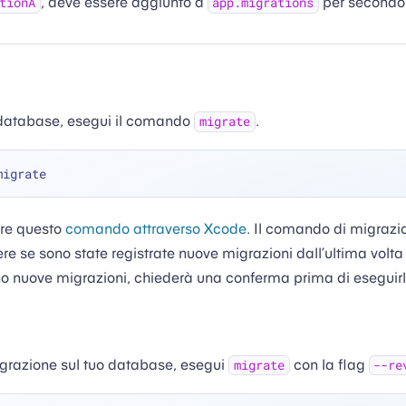
, deve essere aggiunto a
per secondo
tionA
app.migrations
o database, esegui il comando
.
migrate
re questo
comando attraverso Xcode
. Il comando di migrazio
e se sono state registrate nuove migrazioni dall’ultima volta 
no nuove migrazioni, chiederà una conferma prima di eseguirl
igrazione sul tuo database, esegui
con la flag
migrate
--re