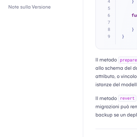
    }
Note sulla Versione
fu
    }
}
Il metodo
prepare
allo schema del d
attributo, o vinco
istanze del modello
Il metodo
revert
migrazioni può rend
backup se un depl