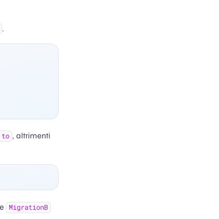
.
, altrimenti
to
se
MigrationB