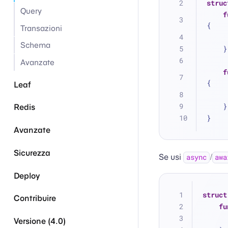
struc
Query
f
{
Transazioni
Schema
    }
Avanzate
f
{
Leaf
    }
Redis
}
Avanzate
Sicurezza
Se usi
/
async
awa
Deploy
struct
Contribuire
fu
Versione (4.0)