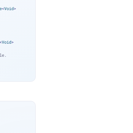
e
<
Void
> 
<
Void
> 
le.