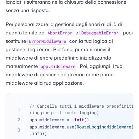
lanciati risulteranno nella chiusura della connessione
senza una risposta.
Per personalizzare la gestione degli errori al di là di
quanto fornito da
e
, puoi
AbortError
DebuggableError
sostituire
con la tua logica di
ErrorMiddleware
gestione degli errori. Per farlo, prima rimuovi il
middleware di errore predefinito inizializzando
manualmente
. Poi, aggiungi il tuo
app.middleware
middleware di gestione degli errori come primo
middleware alla tua applicazione.
// Cancella tutti i middleware predefiniti (p
riaggiungi il route logging)
app.middleware 
=
 .
init
()
app.middleware.use(
RouteLoggingMiddleware
(lo
.info))