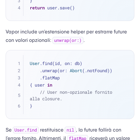
}
return
 user.save()
Vapor include un’estensione helper per estrarre future
con valori opzionali:
.
unwrap(or:)
User
.find(id, on: db)
    .unwrap(or: 
Abort
(.notFound))
    .flatMap
{ user 
in
// User non-opzionale fornito 
alla closure.
}
Se
restituisce
, la future fallirà con
User.find
nil
l’errore fornito. Altrimenti, il
riceverà un valore
flatMap