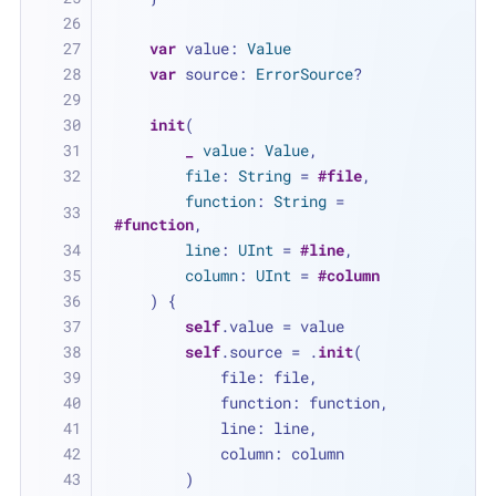
var
 value: 
Value
var
 source: 
ErrorSource
?
init
(
_
value
: 
Value
,
file
: 
String
=
#file
,
function
: 
String
=
#function
,
line
: 
UInt
=
#line
,
column
: 
UInt
=
#column
    ) {
self
.value 
=
 value
self
.source 
=
 .
init
(
            file: file,
            function: function,
            line: line,
            column: column
        )