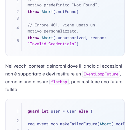
motivo predefinito "Not Found".
throw
Abort
(.notFound)
// Errore 401, viene usato un 
motivo personalizzato.
throw
Abort
(.unauthorized, reason: 
"Invalid Credentials"
)
Nei vecchi contesti asincroni dove il lancio di eccezioni
non è supportato e devi restituire un
,
EventLoopFuture
come in una closure
, puoi restituire una future
flatMap
fallita.
guard
let
 user 
=
 user 
else
 {
req.eventLoop.makeFailedFuture(
Abort
(.notFou