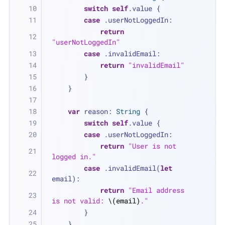
switch
self
.value {
case
 .userNotLoggedIn:
return
"userNotLoggedIn"
case
 .invalidEmail:
return
"invalidEmail"
        }
    }
var
 reason: 
String
 {
switch
self
.value {
case
 .userNotLoggedIn:
return
"User is not 
logged in."
case
 .invalidEmail(
let
email):
return
"Email address 
is not valid: 
\(email)
."
        }
    }