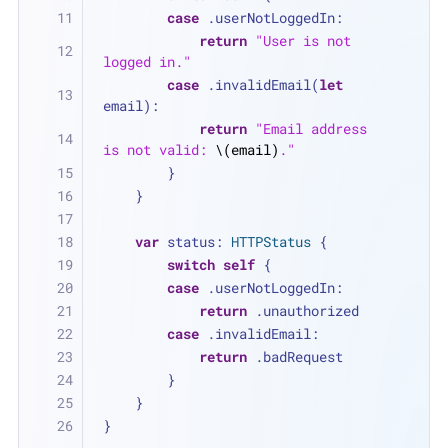
case
 .userNotLoggedIn:
return
"User is not 
logged in."
case
 .invalidEmail(
let
email):
return
"Email address 
is not valid: 
\(email)
."
        }
    }
var
 status: 
HTTPStatus
 {
switch
self
 {
case
 .userNotLoggedIn:
return
 .unauthorized
case
 .invalidEmail:
return
 .badRequest
        }
    }
}