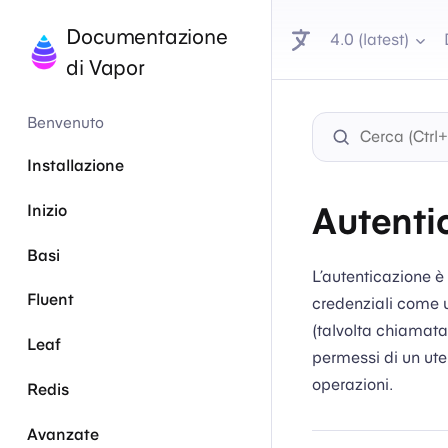
Documentazione
4.0 (latest)
di Vapor
Benvenuto
Installazione
Autenti
Inizio
Basi
L’autenticazione è 
Fluent
credenziali come 
(talvolta chiamata a
Leaf
permessi di un ut
operazioni.
Redis
Avanzate