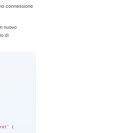
 una connessione
un nuovo
io di
ret"
 {