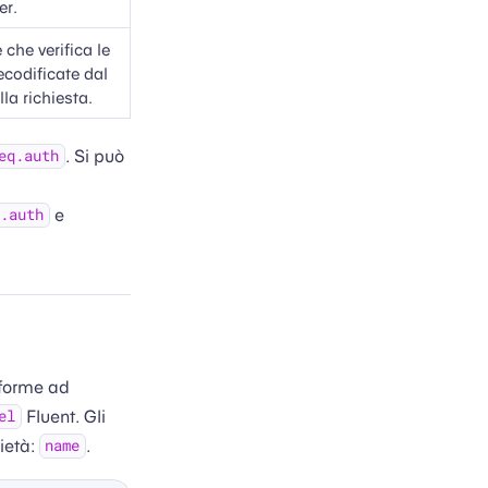
er.
 che verifica le
ecodificate dal
la richiesta.
. Si può
eq.auth
e
.auth
onforme ad
Fluent. Gli
el
ietà:
.
name