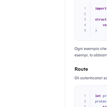
import
struct
va
}
Ogni esempio che s
esempi, lo abbia
Route
Gli autenticatori 
let
 pr
protec
tr