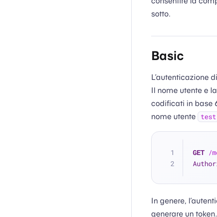
consentire la comp
sotto.
Basic
L’autenticazione d
Il nome utente e 
codificati in base
nome utente
test
GET
/m
Author
In genere, l’autent
generare un token.