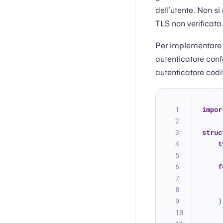
dell’utente. Non s
TLS non verificata
Per implementare l
autenticatore con
autenticatore codif
impor
struc
t
f
  