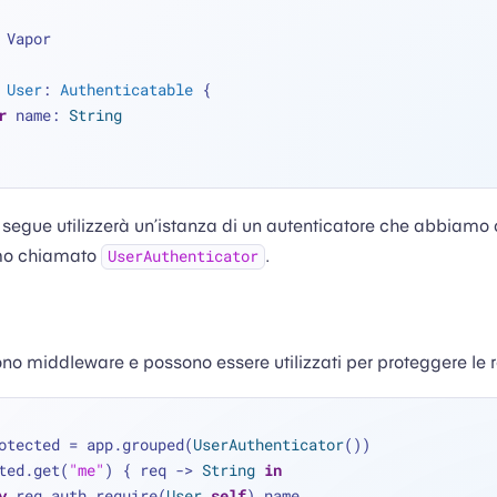
 Vapor
User
: 
Authenticatable
 {
r
 name: 
String
egue utilizzerà un’istanza di un autenticatore che abbiamo c
mo chiamato
.
UserAuthenticator
sono middleware e possono essere utilizzati per proteggere le r
otected 
=
 app.grouped(
UserAuthenticator
())
ted.get(
"me"
) { req -> 
String
in
y
 req.auth.require(
User
.
self
).name