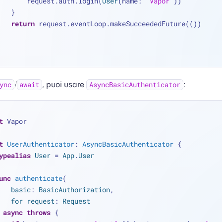
            request.auth.login(
User
(name: 
"Vapor"
))
        }
return
 request.eventLoop.makeSucceededFuture(())
/
, puoi usare
:
ync
await
AsyncBasicAuthenticator
t
 Vapor
t
UserAuthenticator
: 
AsyncBasicAuthenticator
 {
ypealias
User
=
App
.
User
unc
authenticate
(
basic
: 
BasicAuthorization
,
for
request
: 
Request
 ) 
async
throws
 {