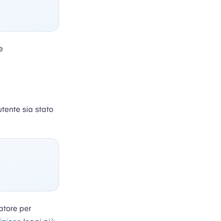
e
utente sia stato
atore per