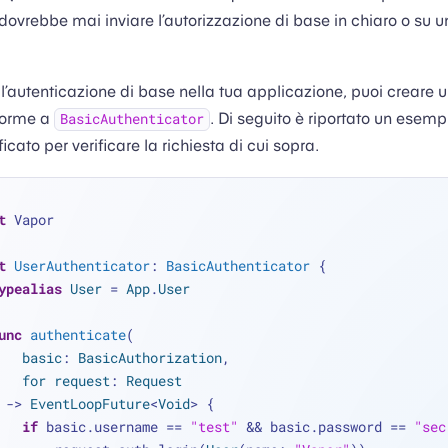
i dovrebbe mai inviare l’autorizzazione di base in chiaro o su
.
’autenticazione di base nella tua applicazione, puoi creare 
forme a
. Di seguito è riportato un esemp
BasicAuthenticator
icato per verificare la richiesta di cui sopra.
t
 Vapor
t
UserAuthenticator
: 
BasicAuthenticator
 {
ypealias
User
=
App
.
User
unc
authenticate
(
basic
: 
BasicAuthorization
,
for
request
: 
Request
  ) -> 
EventLoopFuture
<
Void
> {
if
 basic.username 
==
"test"
&&
 basic.password 
==
"sec