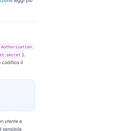
izione
leggi più
.
Authorization
),
st:secret
codifica il
un utente e
d sensibile