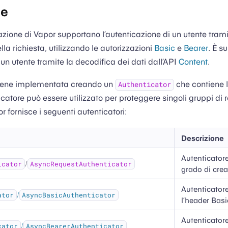
ne
azione di Vapor supportano l’autenticazione di un utente tramit
lla richiesta, utilizzando le autorizzazioni
Basic
e
Bearer
. È s
 un utente tramite la decodifica dei dati dall’API
Content
.
viene implementata creando un
che contiene l
Authenticator
icatore può essere utilizzato per proteggere singoli gruppi di r
 fornisce i seguenti autenticatori:
Descrizione
Autenticatore
/
icator
AsyncRequestAuthenticator
grado di cre
Autenticatore
/
ator
AsyncBasicAuthenticator
l’header Basi
Autenticatore
/
cator
AsyncBearerAuthenticator