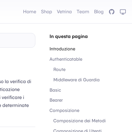
Home
Shop
Vetrina
Team
Blog
GitHub
In questa pagina
Introduzione
Authenticatable
Route
Middleware di Guardia
o la verifica di
ticazione
Basic
 verificare i
Bearer
e determinate
Composizione
Composizione dei Metodi
Composizione di Utenti