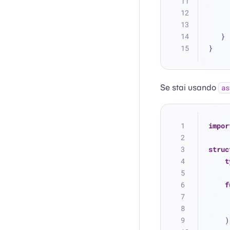
   }
}
Se stai usando
as
impor
struc
t
f
   