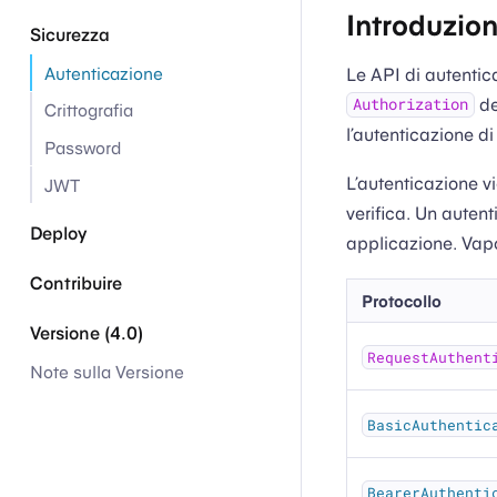
Introduzio
Sicurezza
Autenticazione
Le API di autentic
de
Authorization
Crittografia
l’autenticazione di
Password
L’autenticazione 
JWT
verifica. Un autent
Deploy
applicazione. Vapor
Contribuire
Protocollo
Versione (4.0)
RequestAuthent
Note sulla Versione
BasicAuthentic
BearerAuthenti