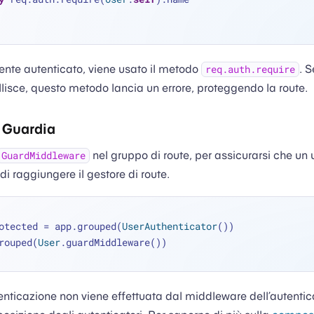
tente autenticato, viene usato il metodo
. S
req.auth.require
allisce, questo metodo lancia un errore, proteggendo la route.
 Guardia
nel gruppo di route, per assicurarsi che un 
GuardMiddleware
i raggiungere il gestore di route.
otected 
=
 app.grouped(
UserAuthenticator
())
 .grouped(
User
.guardMiddleware())
tenticazione non viene effettuata dal middleware dell’autentic