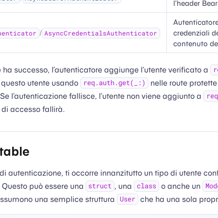
l’header Bear
Autenticatore
/
credenziali d
henticator
AsyncCredentialsAuthenticator
contenuto del
e ha successo, l’autenticatore aggiunge l’utente verificato a
r
 questo utente usando
nelle route protette
req.auth.get(_:)
 Se l’autenticazione fallisce, l’utente non viene aggiunto a
req
 di accesso fallirà.
table
I di autenticazione, ti occorre innanzitutto un tipo di utente c
. Questo può essere una
, una
o anche un
struct
class
Mod
ssumono una semplice struttura
che ha una sola propr
User