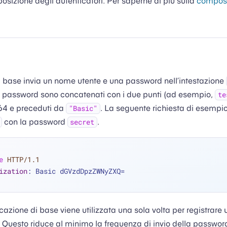
osizione degli autenticatori. Per saperne di più sulla
compos
i base invia un nome utente e una password nell’intestazione
la password sono concatenati con i due punti (ad esempio,
te
 64 e preceduti da
. La seguente richiesta di esempio 
"Basic"
con la password
.
secret
e
HTTP/1.1
ization
: 
Basic dGVzdDpzZWNyZXQ=
icazione di base viene utilizzata una sola volta per registrare 
 Questo riduce al minimo la frequenza di invio della passwor