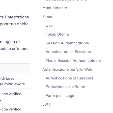
Manualmente
Fluent
e l’intestazione
upportata anche
User
Token Utente
a logica di
Session Authenticatable
oute o un’intera
Autenticatore di Sessione
Model Session Authenticatable
Autenticazione per Sito Web
Autenticazione di Sessione
 di base in
are middleware.
Protezione delle Route
 che verifica
Form per il Login
c.
JWT
 che verifica