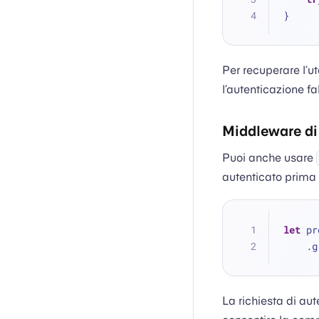
}
Per recuperare l’u
l’autenticazione f
Middleware di
Puoi anche usare
autenticato prima d
let
 pr
   
La richiesta di au