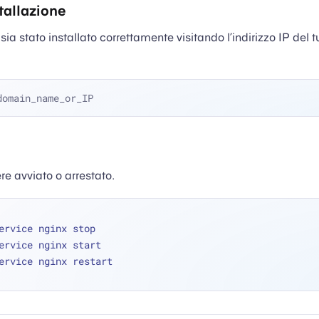
stallazione
sia stato installato correttamente visitando l’indirizzo IP del t
domain_name_or_IP
ere avviato o arrestato.
ervice nginx stop
ervice nginx start
ervice nginx restart