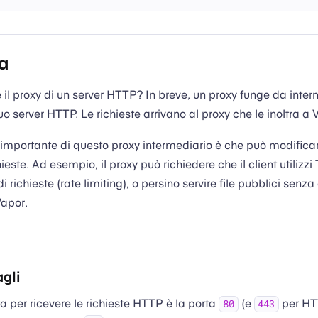
a
 il proxy di un server HTTP? In breve, un proxy funge da inter
tuo server HTTP. Le richieste arrivano al proxy che le inoltra a 
 importante di questo proxy intermediario è che può modifica
hieste. Ad esempio, il proxy può richiedere che il client utilizzi 
i richieste (rate limiting), o persino servire file pubblici senz
Vapor.
gli
ta per ricevere le richieste HTTP è la porta
(e
per HT
80
443