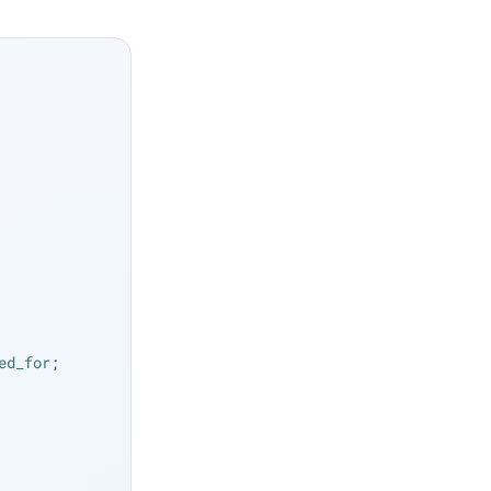
ed_for
;