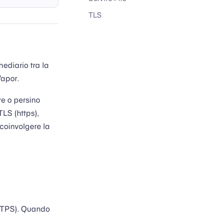
TLS
mediario tra la
Vapor.
re o persino
TLS (https),
a coinvolgere la
TPS). Quando