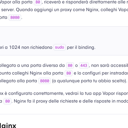
 Vapor alla porta
, riceverà e risponderà direttamente alle
80
o server. Quando aggiungi un proxy come Nginx, colleghi Vap
orta
.
8080
ori a 1024 non richiedono
per il binding.
sudo
llegato a una porta diversa da
o
, non sarà accessib
80
443
 punto colleghi Nginx alla porta
e lo configuri per instradar
80
ollegato alla porta
(o qualunque porta tu abbia scelto).
8080
nx è configurato correttamente, vedrai la tua app Vapor rispo
ta
. Nginx fa il proxy delle richieste e delle risposte in mod
80
Nginx