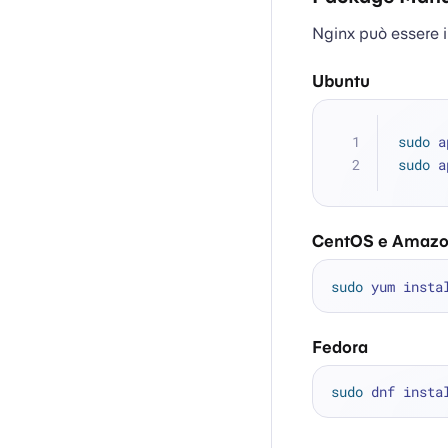
Nginx può essere i
Ubuntu
sudo
 a
sudo
 a
CentOS e Amazo
sudo
Fedora
sudo