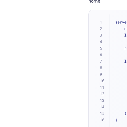
home.
serve
 
 
 
 
    }
}