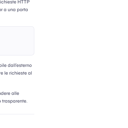
 richieste HTTP
or a una porta
ile dall’esterno
e le richieste al
ndere alle
o trasparente.