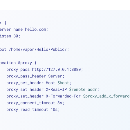
r {
   server_name hello.com;
   listen 80;
   root /home/vapor/Hello/Public/;
   location @proxy {
        proxy_pass http://127.0.0.1:8080;
        proxy_pass_header Server;
        proxy_set_header Host 
$host
;
        proxy_set_header X-Real-IP 
$remote_addr
;
        proxy_set_header X-Forwarded-For 
$proxy_add_x_forward
        proxy_connect_timeout 3s;
        proxy_read_timeout 10s;