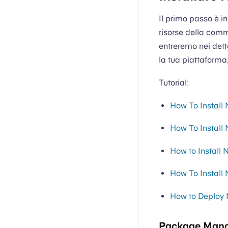
Il primo passo è in
risorse della com
entreremo nei detta
la tua piattaforma,
Tutorial:
How To Install
How To Install
How to Install
How To Install
How to Deploy 
Package Man