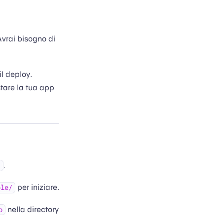
Avrai bisogno di
il deploy.
tare la tua app
.
/
per iniziare.
ble/
nella directory
o