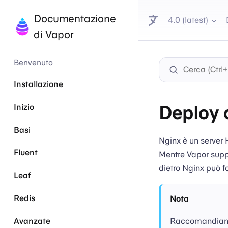
Documentazione
4.0 (latest)
di Vapor
Benvenuto
Installazione
Deploy 
Inizio
Basi
Nginx è un server 
Fluent
Mentre Vapor suppo
dietro Nginx può fo
Leaf
Redis
Nota
Avanzate
Raccomandiamo d