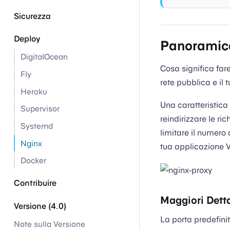
Sicurezza
Deploy
Panoramic
DigitalOcean
Cosa significa fare
Fly
rete pubblica e il 
Heroku
Una caratteristica
Supervisor
reindirizzare le ric
Systemd
limitare il numero d
Nginx
tua applicazione 
Docker
Contribuire
Maggiori Detta
Versione (4.0)
La porta predefini
Note sulla Versione