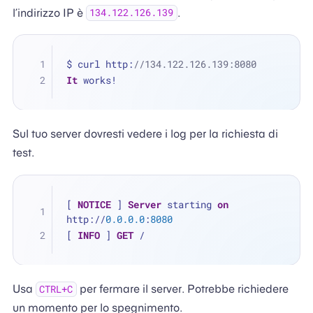
l’indirizzo IP è
.
134.122.126.139
$ curl http:
//134.122.126.139:8080
It
 works!
Sul tuo server dovresti vedere i log per la richiesta di
test.
[ 
NOTICE
 ] 
Server
 starting 
on
http://
0.0
.0
.0
:
8080
[ 
INFO
 ] 
GET
 /
Usa
per fermare il server. Potrebbe richiedere
CTRL+C
un momento per lo spegnimento.