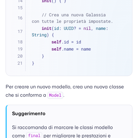
init
() { }
// Crea una nuova Galassia 
con tutte le proprietà impostate.
init
(
id
: 
UUID
? 
=
nil
, 
name
: 
String
) {
self
.id 
=
 id
self
.name 
=
 name
    }
}
Per creare un nuovo modello, crea una nuova classe
che si conforma a
.
Model
Suggerimento
Si raccomanda di marcare le classi modello
come
per migliorare le prestazioni e
final