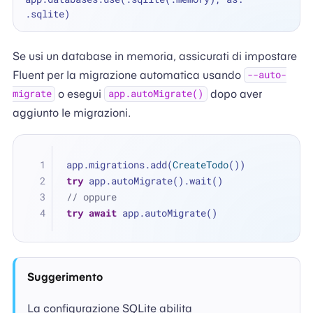
Se usi un database in memoria, assicurati di impostare
Fluent per la migrazione automatica usando
--auto-
o esegui
dopo aver
migrate
app.autoMigrate()
aggiunto le migrazioni.
app.migrations.add(
CreateTodo
())
try
 app.autoMigrate().wait()
// oppure
try
await
 app.autoMigrate()
Suggerimento
La configurazione SQLite abilita