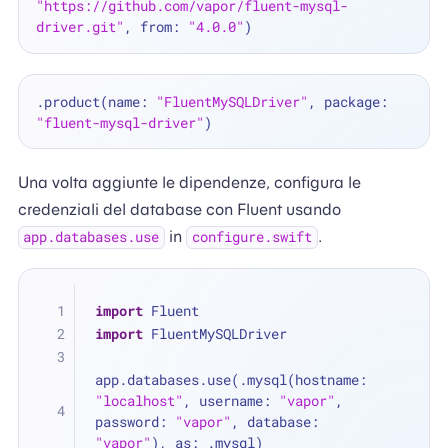
"https://github.com/vapor/fluent-mysql-
driver.git"
, from: 
"4.0.0"
.product(name: 
"FluentMySQLDriver"
, package: 
"fluent-mysql-driver"
Una volta aggiunte le dipendenze, configura le
credenziali del database con Fluent usando
in
.
app.databases.use
configure.swift
import
 Fluent
import
 FluentMySQLDriver
app.databases.use(.mysql(hostname: 
"localhost"
, username: 
"vapor"
, 
password: 
"vapor"
, database: 
"vapor"
), as: .mysql)