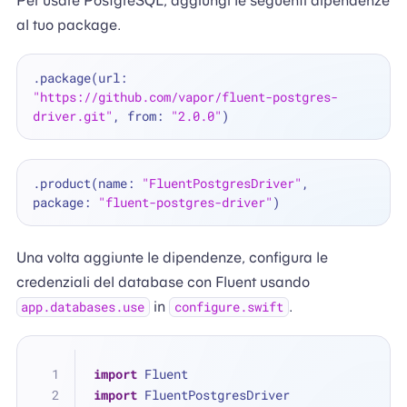
Per usare PostgreSQL, aggiungi le seguenti dipendenze
al tuo package.
.package(url: 
"https://github.com/vapor/fluent-postgres-
driver.git"
, from: 
"2.0.0"
.product(name: 
"FluentPostgresDriver"
, 
package: 
"fluent-postgres-driver"
Una volta aggiunte le dipendenze, configura le
credenziali del database con Fluent usando
in
.
app.databases.use
configure.swift
import
 Fluent
import
 FluentPostgresDriver