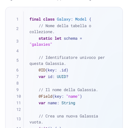
final
class
Galaxy
: 
Model
 {
// Nome della tabella o 
collezione.
static
let
 schema 
=
"galaxies"
// Identificatore univoco per 
questa Galassia.
@ID
(key: .id)
var
 id: 
UUID
?
// Il nome della Galassia.
@Field
(key: 
"name"
)
var
 name: 
String
// Crea una nuova Galassia 
vuota.