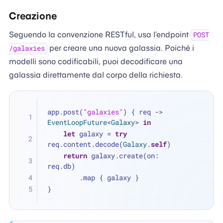
Creazione
Seguendo la convenzione RESTful, usa l’endpoint
POST
per creare una nuova galassia. Poiché i
/galaxies
modelli sono codificabili, puoi decodificare una
galassia direttamente dal corpo della richiesta.
app.post(
"galaxies"
) { req -> 
EventLoopFuture
<
Galaxy
> 
in
let
 galaxy 
=
try
req.content.decode(
Galaxy
.
self
)
return
 galaxy.create(on: 
req.db)
        .map { galaxy }
}