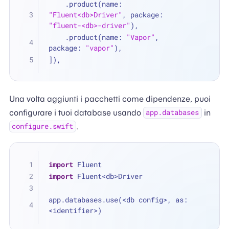
    .product(name: 
"Fluent<db>Driver"
, package: 
"fluent-<db>-driver"
),
    .product(name: 
"Vapor"
, 
package: 
"vapor"
),
]),
Una volta aggiunti i pacchetti come dipendenze, puoi
configurare i tuoi database usando
in
app.databases
.
configure.swift
import
 Fluent
import
 Fluent<db>Driver
app.databases.use(
<
db config
>
, as: 
<
identifier
>
)