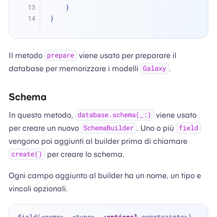
    }
}
Il metodo
viene usato per preparare il
prepare
database per memorizzare i modelli
.
Galaxy
Schema
In questo metodo,
viene usato
database.schema(_:)
per creare un nuovo
. Uno o più
SchemaBuilder
field
vengono poi aggiunti al builder prima di chiamare
per creare lo schema.
create()
Ogni campo aggiunto al builder ha un nome, un tipo e
vincoli opzionali.
field(
<
name
>
, 
<
type
>
, 
<
optional
 constraints
>