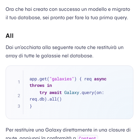
Ora che hai creato con successo un modello e migrato
il tuo database, sei pronto per fare la tua prima query.
All
Dai un’occhiata alla seguente route che restituirà un
array di tutte le galassie nel database.
app.get(
"galaxies"
) { req 
async
throws
in
try
await
Galaxy
.query(on: 
req.db).all()
}
Per restituire una Galaxy direttamente in una closure di
route, aggiungi la conformità a
.
Content