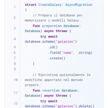
struct
CreateGalaxy
: 
AsyncMigration
{
// Prepara il database per 
memorizzare i modelli Galaxy.
func
prepare
(
on
database
: 
Database
) 
async
throws
 {
try
await
database.schema(
"galaxies"
)
            .id()
            .field(
"name"
, .string)
            .create()
    }
// Ripristina opzionalmente le 
modifiche apportate nel metodo 
prepare.
func
revert
(
on
database
: 
Database
) 
async
throws
 {
try
await
database.schema(
"galaxies"
).delete()