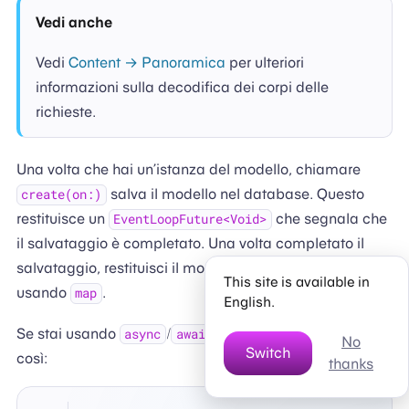
Vedi anche
Vedi
Content → Panoramica
per ulteriori
informazioni sulla decodifica dei corpi delle
richieste.
Una volta che hai un’istanza del modello, chiamare
salva il modello nel database. Questo
create(on:)
restituisce un
che segnala che
EventLoopFuture<Void>
il salvataggio è completato. Una volta completato il
salvataggio, restituisci il modello appena creato
This site is available in
usando
.
map
English.
Se stai usando
/
puoi scrivere il tuo codice
async
await
No
Switch
così:
thanks