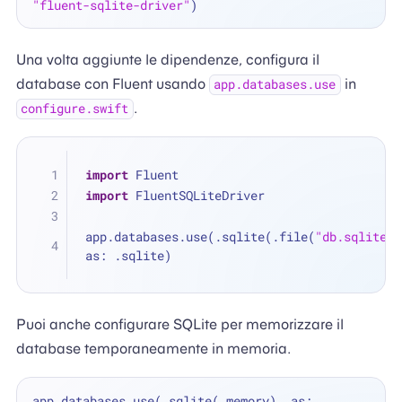
"fluent-sqlite-driver"
Una volta aggiunte le dipendenze, configura il
database con Fluent usando
in
app.databases.use
.
configure.swift
import
 Fluent
import
 FluentSQLiteDriver
app.databases.use(.sqlite(.file(
"db.sqlite"
)
as: .sqlite)
Puoi anche configurare SQLite per memorizzare il
database temporaneamente in memoria.
app.databases.use(.sqlite(.memory), as: 