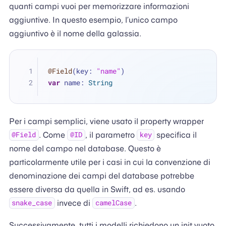
quanti campi vuoi per memorizzare informazioni
aggiuntive. In questo esempio, l’unico campo
aggiuntivo è il nome della galassia.
@Field
(key: 
"name"
)
var
 name: 
String
Per i campi semplici, viene usato il property wrapper
. Come
, il parametro
specifica il
@Field
@ID
key
nome del campo nel database. Questo è
particolarmente utile per i casi in cui la convenzione di
denominazione dei campi del database potrebbe
essere diversa da quella in Swift, ad es. usando
invece di
.
snake_case
camelCase
Successivamente, tutti i modelli richiedono un init vuoto.