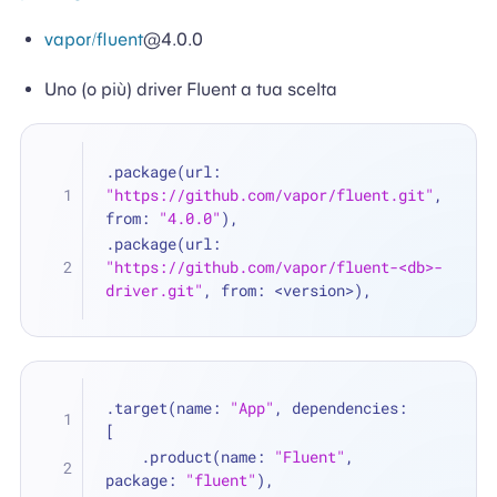
vapor/fluent
@4.0.0
Uno (o più) driver Fluent a tua scelta
.package(url: 
"https://github.com/vapor/fluent.git"
, 
from: 
"4.0.0"
),
.package(url: 
"https://github.com/vapor/fluent-<db>-
driver.git"
, from: 
<
version
>
),
.target(name: 
"App"
, dependencies: 
[
    .product(name: 
"Fluent"
, 
package: 
"fluent"
),