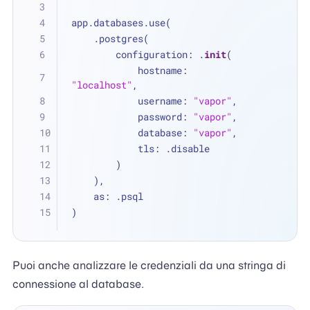
app.databases.use(
    .postgres(
        configuration: .
init
(
            hostname: 
"localhost"
,
            username: 
"vapor"
,
            password: 
"vapor"
,
            database: 
"vapor"
,
            tls: .disable
        )
    ),
    as: .psql
)
Puoi anche analizzare le credenziali da una stringa di
connessione al database.