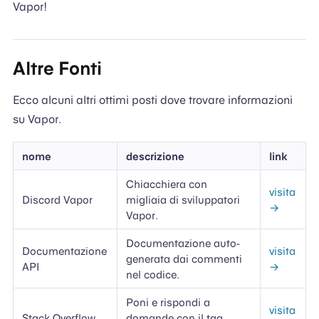
Vapor!
Altre Fonti
Ecco alcuni altri ottimi posti dove trovare informazioni
su Vapor.
nome
descrizione
link
Chiacchiera con
visita
Discord Vapor
migliaia di sviluppatori
→
Vapor.
Documentazione auto-
Documentazione
visita
generata dai commenti
API
→
nel codice.
Poni e rispondi a
visita
Stack Overflow
domande con il tag