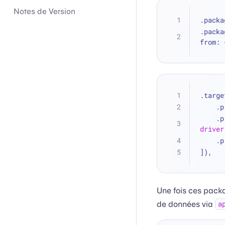
Notes de Version
.packa
.packa
from: 
.targe
  
  
driver
  
]),
Une fois ces pack
de données via
a