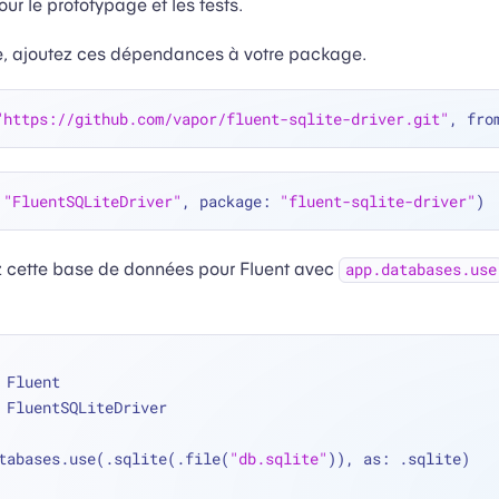
ur le prototypage et les tests.
te, ajoutez ces dépendances à votre package.
"https://github.com/vapor/fluent-sqlite-driver.git"
, fro
 
"FluentSQLiteDriver"
, package: 
"fluent-sqlite-driver"
ez cette base de données pour Fluent avec
app.databases.use
 Fluent
 FluentSQLiteDriver
tabases.use(.sqlite(.file(
"db.sqlite"
)), as: .sqlite)