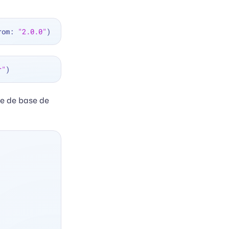
rom: 
"2.0.0"
r"
tre de base de