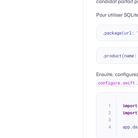
candidat parfait po
Pour utiliser SQLi
.package(url: 
.product(name:
Ensuite, configur
.
configure.swift
import
import
app.da