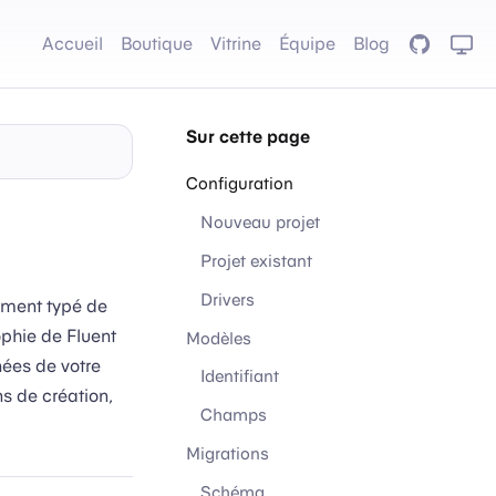
Accueil
Boutique
Vitrine
Équipe
Blog
GitHub
Sur cette page
Configuration
Nouveau projet
Projet existant
Drivers
tement typé de
ophie de Fluent
Modèles
nées de votre
Identifiant
s de création,
Champs
Migrations
Schéma