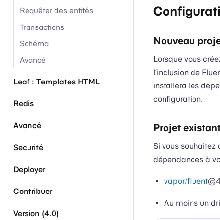
Configurat
Requêter des entités
Transactions
Nouveau proje
Schéma
Lorsque vous cré
Avancé
l’inclusion de Flue
Leaf : Templates HTML
installera les dép
configuration.
Redis
Avancé
Projet existan
Si vous souhaitez 
Securité
dépendances à vo
Deployer
vapor/fluent
@4
Contribuer
Au moins un dri
Version (4.0)