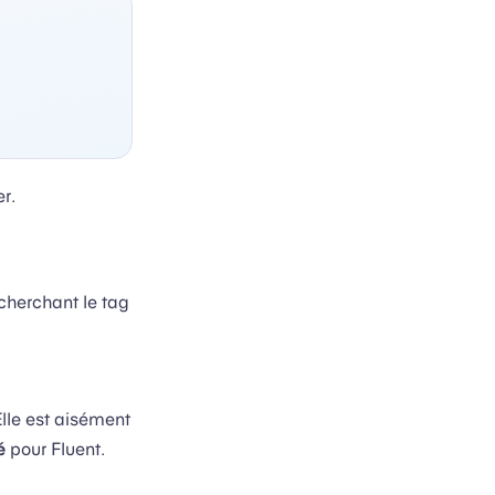
r.
 cherchant le tag
le est aisément
é
pour Fluent.