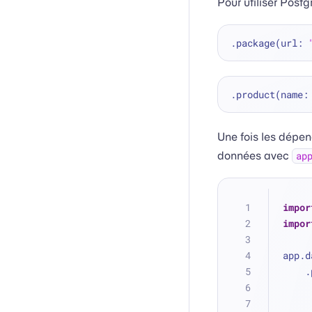
Pour utiliser Pos
.package(url: 
.product(name:
Une fois les dépen
données avec
ap
impor
impor
app.d
 