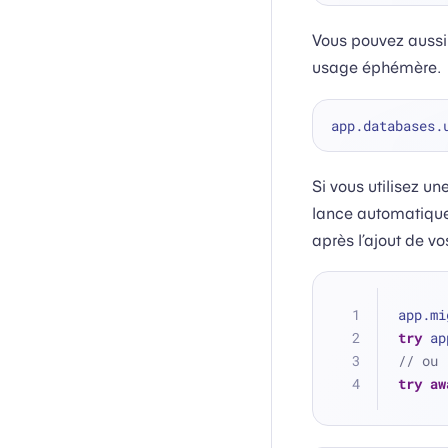
Vous pouvez aussi
usage éphémère.
Si vous utilisez u
lance automatiqu
après l’ajout de vo
app.mi
try
 ap
// ou
try
aw