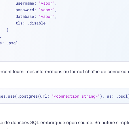
            username: 
"vapor"
,
            password: 
"vapor"
,
            database: 
"vapor"
,
            tls: .disable
        )
 ),
   as: .psql
ment fournir ces informations au format chaîne de connexio
ses.use(.postgres(url: 
"<connection string>"
se de données SQL embarquée open source. Sa nature simplis