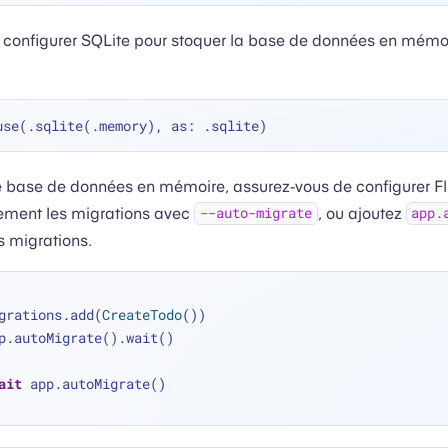
 configurer SQLite pour stoquer la base de données en mémo
ne base de données en mémoire, assurez-vous de configurer Flu
ement les migrations avec
, ou ajoutez
--auto-migrate
app.
s migrations.
grations.add(
CreateTodo
())
p.autoMigrate().wait()
ait
 app.autoMigrate()