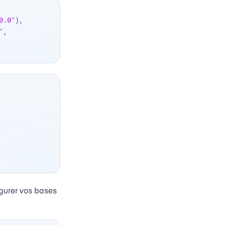
0.0"
),
"
, 
gurer vos bases