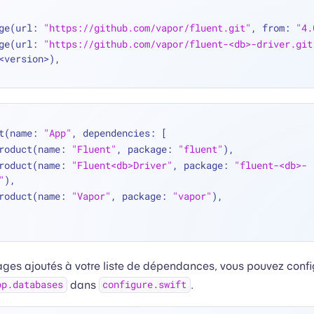
ge(url: 
"https://github.com/vapor/fluent.git"
, from: 
"4.
ge(url: 
"https://github.com/vapor/fluent-<db>-driver.git
<
version
>
),
t(name: 
"App"
, dependencies: [
  .product(name: 
"Fluent"
, package: 
"fluent"
),
  .product(name: 
"Fluent<db>Driver"
, package: 
"fluent-<db>-
"
),
  .product(name: 
"Vapor"
, package: 
"vapor"
),
ages ajoutés à votre liste de dépendances, vous pouvez confi
dans
.
pp.databases
configure.swift