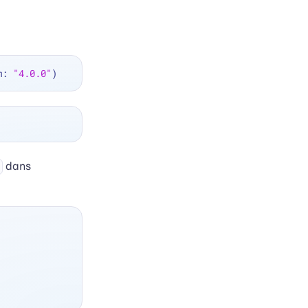
m: 
"4.0.0"
dans