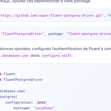
tgreSQL, ajoutez ces dépendances à votre package.
"https://github.com/vapor/fluent-postgres-driver.git"
, f
 
"FluentPostgresDriver"
, package: 
"fluent-postgres-drive
dances ajoutées, configurez l’authentification de Fluent à vo
dans
.
p.databases.use
configure.swift
t
 Fluent
t
 FluentPostgresDriver
atabases.use(
   .postgres(
        configuration: .
init
(
            hostname: 
"localhost"
,