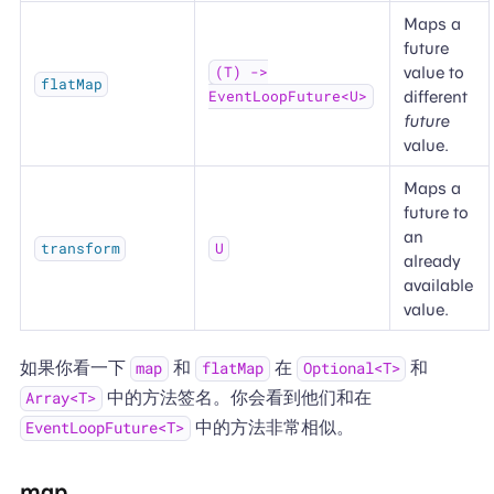
Maps a
future
value to
(T) ->
flatMap
different
EventLoopFuture<U>
future
value.
Maps a
future to
an
transform
U
already
available
value.
如果你看一下
和
在
和
map
flatMap
Optional<T>
中的方法签名。你会看到他们和在
Array<T>
中的方法非常相似。
EventLoopFuture<T>
map