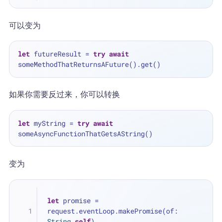
可以变为
let
 futureResult 
=
try
await
如果你需要反过来，你可以转换
let
 myString 
=
try
await
变为
let
 promise 
=
request.eventLoop.makePromise(of: 
String
.
self
)