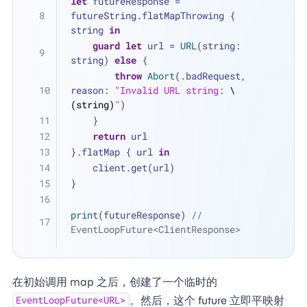
let
 futureResponse 
=
futureString.flatMapThrowing { 
string 
in
guard
let
 url 
=
URL
(string: 
string) 
else
 {
throw
Abort
(.badRequest, 
reason: 
"Invalid URL string: 
\
(string)
"
)
    }
return
 url
}.flatMap { url 
in
    client.get(url)
}
print
(futureResponse) 
// 
EventLoopFuture<ClientResponse>
在初始调用 map 之后，创建了一个临时的
。然后，这个 future 立即平映射
EventLoopFuture<URL>