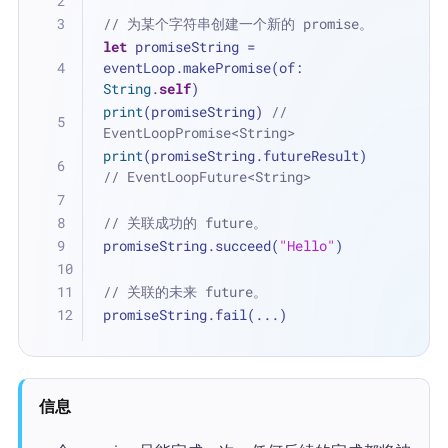
// 为某个字符串创建一个新的 promise。
let
 promiseString 
=
eventLoop.makePromise(of: 
String
.
self
)
print
(promiseString) 
// 
EventLoopPromise<String>
print
(promiseString.futureResult) 
// EventLoopFuture<String>
// 关联成功的 future。
promiseString.succeed(
"Hello"
)
// 关联的未来 future。
promiseString.fail(
...
)
信息