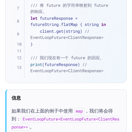
/// 将 future 的字符串映射到 future 
的响应。
let
 futureResponse 
=
futureString.flatMap { string 
in
    client.get(string) 
// 
EventLoopFuture<ClientResponse>
}
/// 我们现在有一个 future 的回应。
print
(futureResponse) 
// 
EventLoopFuture<ClientResponse>
信息
如果我们在上面的例子中使用
，我们将会得
map
到：
EventLoopFuture<EventLoopFuture<ClientRes
。
ponse>>