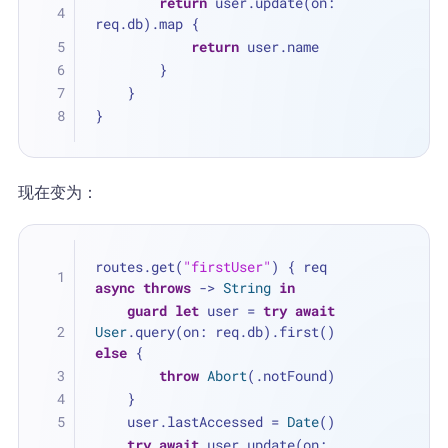
return
 user.update(on: 
req.db).map {
return
 user.name
        }
    }
}
现在变为：
routes.get(
"firstUser"
) { req 
async
throws
 -> 
String
in
guard
let
 user 
=
try
await
User
.query(on: req.db).first() 
else
 {
throw
Abort
(.notFound)
    }
    user.lastAccessed 
=
Date
()
try
await
 user.update(on: 