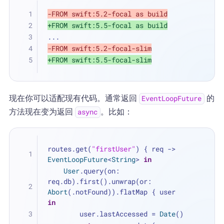
-FROM swift:5.2-focal as build
+FROM swift:5.5-focal as build
...
-FROM swift:5.2-focal-slim
+FROM swift:5.5-focal-slim
现在你可以适配现有代码。通常返回
的
EventLoopFuture
方法现在变为返回
。比如：
async
routes.get(
"firstUser"
) { req -> 
EventLoopFuture
<
String
> 
in
User
.query(on: 
req.db).first().unwrap(or: 
Abort
(.notFound)).flatMap { user 
in
        user.lastAccessed 
=
Date
()