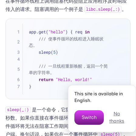
在事件循环线程上调用阻塞代码会阻止应用程序及时响应
传入的请求。阻塞调用的一个例子是
。
libc.sleep(_:)
app.get(
"hello"
) { req 
in
/// 使事件循环的线程进入睡眠状
态。
    sleep(
5
)
/// 一旦线程重新唤醒，返回一个简
单的字符串。
return
"Hello, world!"
}
This site is available in
English.
是一个命令，它阻塞当前线程以获得所提供的
sleep(_:)
No
Switch
秒数。如果你直接在事件循环上执行这样的阻塞工作，事
thanks
件循环将无法在阻塞工作期间响应分配给它的任何其他客
户端。换句话说，如果你在一个事件循环中
，
sleep(5)