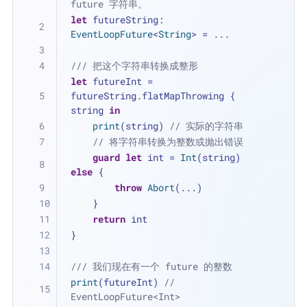
future 字符串。
let
 futureString: 
EventLoopFuture
<
String
> 
=
...
/// 把这个字符串转换成整形
let
 futureInt 
=
futureString.flatMapThrowing { 
string 
in
print
(string) 
// 实际的字符串
// 将字符串转换为整数或抛出错误
guard
let
 int 
=
Int
(string) 
else
 {
throw
Abort
(
...
)
    }
return
 int
}
/// 我们现在有一个 future 的整数
print
(futureInt) 
// 
EventLoopFuture<Int>