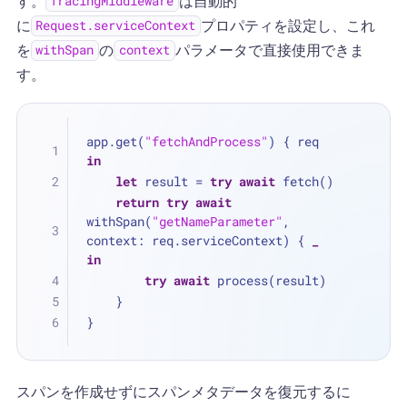
す。
は自動的
TracingMiddleware
に
プロパティを設定し、これ
Request.serviceContext
を
の
パラメータで直接使用できま
withSpan
context
す。
app.get(
"fetchAndProcess"
) { req 
in
let
 result 
=
try
await
 fetch()
return
try
await
withSpan(
"getNameParameter"
, 
context: req.serviceContext) { 
_
in
try
await
 process(result)
    }
}
スパンを作成せずにスパンメタデータを復元するに