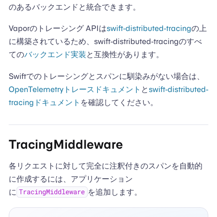
のあるバックエンドと統合できます。
Vaporのトレーシング APIは
swift-distributed-tracing
の上
に構築されているため、swift-distributed-tracingのすべ
ての
バックエンド実装
と互換性があります。
Swiftでのトレーシングとスパンに馴染みがない場合は、
OpenTelemetryトレースドキュメント
と
swift-distributed-
tracingドキュメント
を確認してください。
TracingMiddleware
各リクエストに対して完全に注釈付きのスパンを自動的
に作成するには、アプリケーション
に
を追加します。
TracingMiddleware