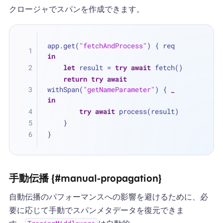
クロージャでスパンを作成できます。
app.get(
"fetchAndProcess"
) { req 
in
let
 result 
=
try
await
 fetch()
return
try
await
withSpan(
"getNameParameter"
) { 
_
in
try
await
 process(result)
    }
}
手動伝播 {#manual-propagation}
自動伝播のパフォーマンスへの影響を避けるために、必
要に応じて手動でスパンメタデータを復元できま