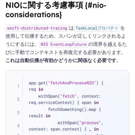
NIOに関する考慮事項 {#nio-
considerations}
は
を
swift-distributed-tracing
TaskLocalプロパティ
使用して伝播するため、スパンが正しくリンクされるよ
うにするには、
の境界を越えるた
NIO EventLoopFuture
びに手動でコンテキストを再復元する必要があります。
これは自動伝播が有効かどうかに関係なく必要です
。
app.get(
"fetchAndProcessNIO"
) { 
req 
in
    withSpan(
"fetch"
, context: 
req.serviceContext) { span 
in
        fetchSomething().map { 
result 
in
            withSpan(
"process"
, 
context: span.context) { 
_
in