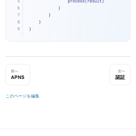
                process(result)
            }
        }
    }
}
前へ
次へ
APNS
認証
このページを編集