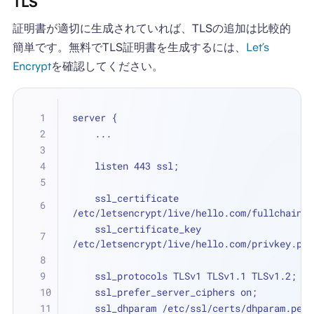
TLS
証明書が適切に生成されていれば、TLSの追加は比較的
簡単です。無料でTLS証明書を生成するには、
Let’s
Encrypt
を確認してください。
server {
    ...
    listen 443 ssl;
    ssl_certificate 
/etc/letsencrypt/live/hello.com/fullchain.p
    ssl_certificate_key 
/etc/letsencrypt/live/hello.com/privkey.pem
    ssl_protocols TLSv1 TLSv1.1 TLSv1.2;
    ssl_prefer_server_ciphers on;
    ssl_dhparam /etc/ssl/certs/dhparam.pem;