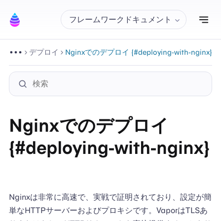
ナ
フレームワークドキュメント
デプロイ
Nginxでのデプロイ {#deploying-with-nginx}
Nginxでのデプロイ
{#deploying-with-nginx}
Nginxは非常に高速で、実戦で証明されており、設定が簡
単なHTTPサーバーおよびプロキシです。VaporはTLSあ