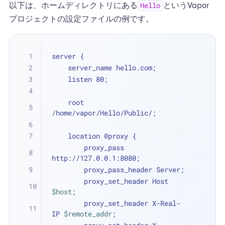
以下は、ホームディレクトリにある
というVapor
Hello
プロジェクトの設定ファイルの例です。
server {
    server_name hello.com;
    listen 80;
    root 
/home/vapor/Hello/Public/;
    location @proxy {
        proxy_pass 
http://127.0.0.1:8080;
        proxy_pass_header Server;
        proxy_set_header Host 
$host
;
        proxy_set_header X-Real-
IP 
$remote_addr
;