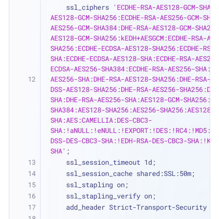
    ssl_ciphers 
'ECDHE-RSA-AES128-GCM-SHA25
AES128-GCM-SHA256:ECDHE-RSA-AES256-GCM-SHA3
AES256-GCM-SHA384:DHE-RSA-AES128-GCM-SHA256
AES128-GCM-SHA256:kEDH+AESGCM:ECDHE-RSA-AES
SHA256:ECDHE-ECDSA-AES128-SHA256:ECDHE-RSA-
SHA:ECDHE-ECDSA-AES128-SHA:ECDHE-RSA-AES256
ECDSA-AES256-SHA384:ECDHE-RSA-AES256-SHA:EC
AES256-SHA:DHE-RSA-AES128-SHA256:DHE-RSA-AE
DSS-AES128-SHA256:DHE-RSA-AES256-SHA256:DHE
SHA:DHE-RSA-AES256-SHA:AES128-GCM-SHA256:AE
SHA384:AES128-SHA256:AES256-SHA256:AES128-S
SHA:AES:CAMELLIA:DES-CBC3-
SHA:!aNULL:!eNULL:!EXPORT:!DES:!RC4:!MD5:!P
DSS-DES-CBC3-SHA:!EDH-RSA-DES-CBC3-SHA:!KRB
SHA'
;
    ssl_session_timeout 1d;
    ssl_session_cache shared:SSL:50m;
    ssl_stapling on;
    ssl_stapling_verify on;
    add_header Strict-Transport-Security 