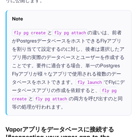
リに公開します。
Note
と
の違いは、前者
fly pg create
fly pg attach
がPostgresデータベースをホストできるFlyアプリ
を割り当てて設定するのに対し、後者は選択したア
プリ用の実際のデータベースとユーザーを作成する
ことです。要件に適合する場合、単一のPostgres
Flyアプリが様々なアプリで使用される複数のデー
タベースをホストできます。
でFlyにデ
fly launch
ータベースアプリの作成を依頼すると、
fly pg
と
の両方を呼び出すのと同
create
fly pg attach
等の処理が行われます。
Vaporアプリをデータベースに接続する
{#connecting-your-vapor-app-to-the-