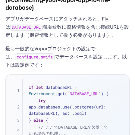
database}
アプリがデータベースにアタッチされると、Fly
は
環境変数に資格情報を含む接続URLを設
DATABASE_URL
定します（機密情報として扱う必要があります）。
最も一般的なVaporプロジェクトの設定で
は、
でデータベースを設定します。以
configure.swift
下は設定例です：
if
let
 databaseURL 
=
Environment
.get(
"DATABASE_URL"
) {
try
app.databases.use(.postgres(url: 
databaseURL), as: .psql)
} 
else
 {
// ここでDATABASE_URLが欠落して
いる場合の処理...