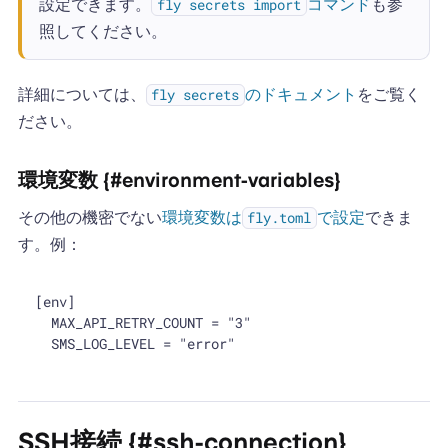
設定できます。
コマンド
も参
fly secrets import
照してください。
詳細については、
のドキュメント
をご覧く
fly secrets
ださい。
環境変数 {#environment-variables}
その他の機密でない
環境変数は
で設定
できま
fly.toml
す。例：
[env]

  MAX_API_RETRY_COUNT = "3"

SSH接続 {#ssh-connection}