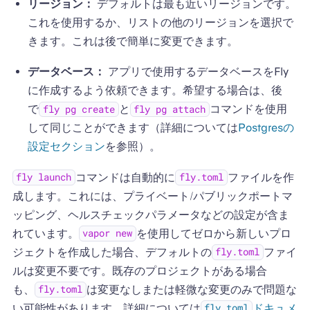
リージョン：
デフォルトは最も近いリージョンです。
これを使用するか、リストの他のリージョンを選択で
きます。これは後で簡単に変更できます。
データベース：
アプリで使用するデータベースをFly
に作成するよう依頼できます。希望する場合は、後
で
と
コマンドを使用
fly pg create
fly pg attach
して同じことができます（詳細については
Postgresの
設定セクション
を参照）。
コマンドは自動的に
ファイルを作
fly launch
fly.toml
成します。これには、プライベート/パブリックポートマ
ッピング、ヘルスチェックパラメータなどの設定が含ま
れています。
を使用してゼロから新しいプロ
vapor new
ジェクトを作成した場合、デフォルトの
ファイ
fly.toml
ルは変更不要です。既存のプロジェクトがある場合
も、
は変更なしまたは軽微な変更のみで問題な
fly.toml
い可能性があります。詳細については
ドキュメ
fly.toml