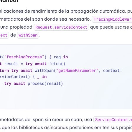
mplicaciones de rendimiento de la propagación automática, p
metadatos del span donde sea necesario.
TracingMiddlewar
 una propiedad
que puede usarse 
Request.serviceContext
de
.
text
withSpan
t(
"fetchAndProcess"
) { req 
in
t
 result 
=
try
await
 fetch()
turn
try
await
 withSpan(
"getNameParameter"
, context: 
rviceContext) { 
_
in
try
await
 process(result)
 metadatos del span sin crear un span, usa
ServiceContext.
s que las bibliotecas asíncronas posteriores emiten sus prop