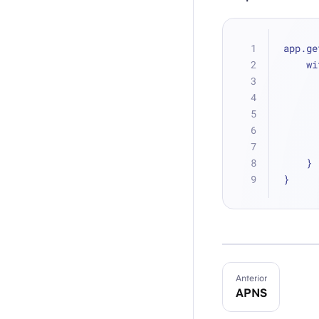
app.ge
   
    }
}
Anterior
APNS