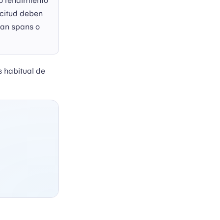
o rendimiento
icitud deben
ean spans o
s habitual de