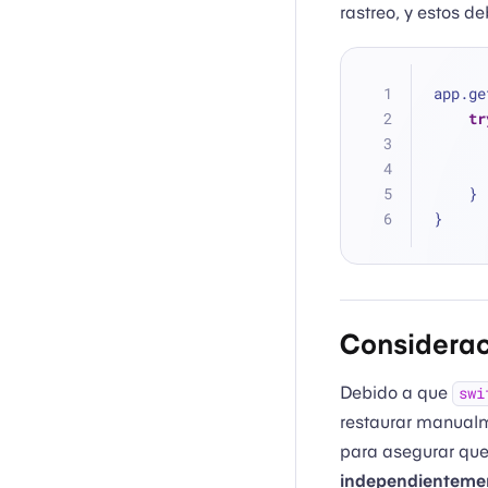
rastreo, y estos d
app.ge
tr
    }
}
Considerac
Debido a que
swi
restaurar manualm
para asegurar que
independientemen