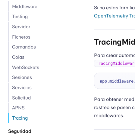
Middleware
Si no estas familia
OpenTelemetry Tr
Testing
Servidor
Ficheros
TracingMi
Comandos
Para crear automa
Colas
TracingMiddlewar
WebSockets
Sesiones
app.middleware
Servicios
Solicitud
Para obtener medic
rastreo se pasen 
APNS
middlewares.
Tracing
Seguridad