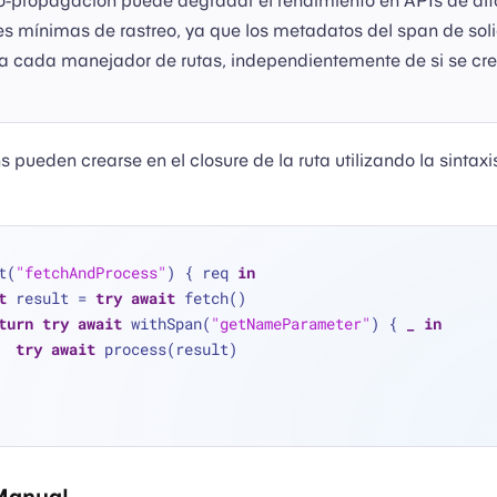
to-propagación puede degradar el rendimiento en APIs de alt
s mínimas de rastreo, ya que los metadatos del span de sol
ra cada manejador de rutas, independientemente de si se cr
s pueden crearse en el closure de la ruta utilizando la sintaxi
.
t(
"fetchAndProcess"
) { req 
in
t
 result 
=
try
await
 fetch()
turn
try
await
 withSpan(
"getNameParameter"
) { 
_
in
try
await
 process(result)
Manual