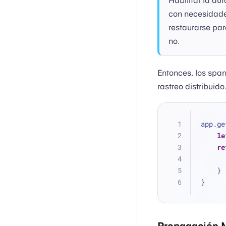
Habilitar la au
con necesidade
restaurarse pa
no.
Entonces, los span
rastreo distribuido
app.ge
le
re
    }
}
Propagación 