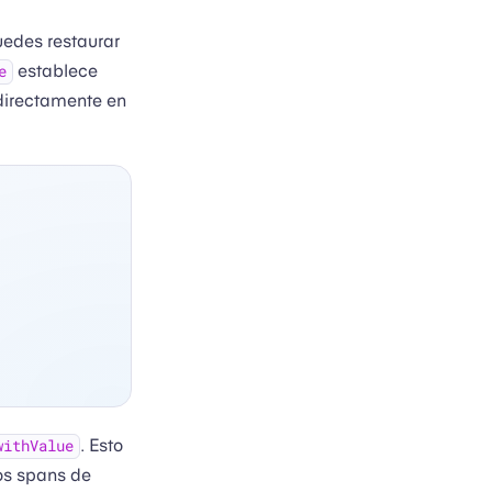
uedes restaurar
establece
e
directamente en
. Esto
withValue
ios spans de