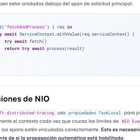
eben estar anidados debajo del span de solicitud principal.
t(
"fetchAndProcess"
) { req 
in
y
await
ServiceContext
.withValue(req.serviceContext) {
try
await
 fetch()
return
try
await
 process(result)
iones de NIO
usa
para p
ft-distributed-tracing
propiedades TaskLocal
ente el contexto cada vez que cruces los límites de
NIO Eve
 los spans estén vinculados correctamente.
Esto es necesari
te de si la propagación automática está habilitada
.