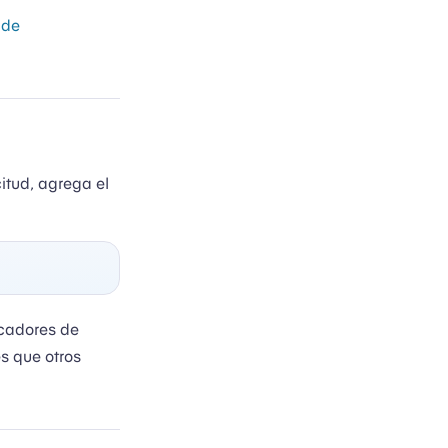
 de
tud, agrega el
icadores de
s que otros