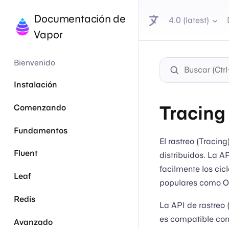
Documentación de
4.0 (latest)
Vapor
Bienvenido
Instalación
Tracing
Comenzando
Fundamentos
El rastreo (Tracin
Fluent
distribuidos. La A
facilmente los cic
Leaf
populares como O
Redis
La API de rastreo
es compatible con
Avanzado