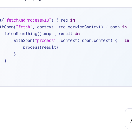
t(
"fetchAndProcessNIO"
) { req 
in
 withSpan(
"fetch"
, context: req.serviceContext) { span 
in
        fetchSomething().map { result 
in
            withSpan(
"process"
, context: span.context) { 
_
in
                process(result)
            }
        }