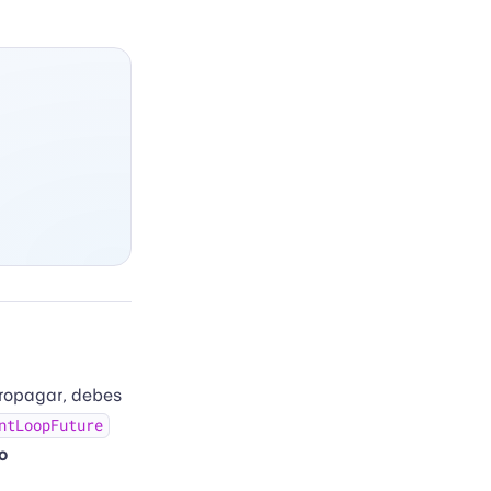
ropagar, debes
ntLoopFuture
o