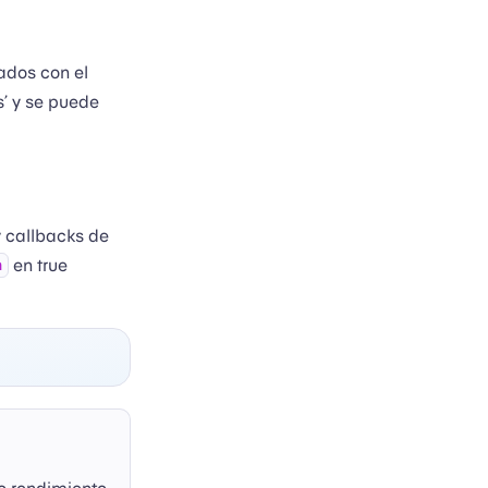
ados con el
s’ y se puede
 callbacks de
en true
n