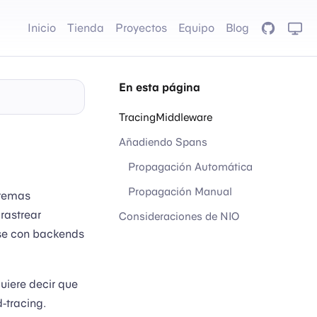
Inicio
Tienda
Proyectos
Equipo
Blog
GitHub
En esta página
TracingMiddleware
Añadiendo Spans
Propagación Automática
Propagación Manual
stemas
 rastrear
Consideraciones de NIO
rse con backends
quiere decir que
d-tracing.