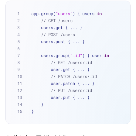
app.group(
"users"
) { users 
in
// GET /users
    users.get { 
...
 }
// POST /users
    users.post { 
...
 }
    users.group(
":id"
) { user 
in
// GET /users/:id
        user.get { 
...
 }
// PATCH /users/:id
        user.patch { 
...
 }
// PUT /users/:id
        user.put { 
...
 }
    }
}