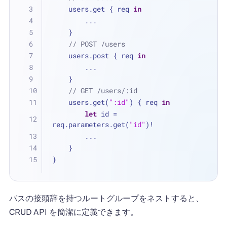
    users.get { req 
in
...
    }
// POST /users
    users.post { req 
in
...
    }
// GET /users/:id
    users.get(
":id"
) { req 
in
let
 id 
=
req.parameters.get(
"id"
)
!
...
    }
}
パスの接頭辞を持つルートグループをネストすると、
CRUD API を簡潔に定義できます。