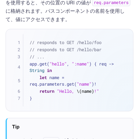
を使用すると、その位置の URI の値が
req.parameters
に格納されます。パスコンポーネントの名前を使用し
て、値にアクセスできます。
// responds to GET /hello/foo
// responds to GET /hello/bar
// ...
app.get(
"hello"
, 
":name"
) { req -> 
String
in
let
 name 
=
req.parameters.get(
"name"
)
!
return
"Hello, 
\(name)
!"
}
Tip