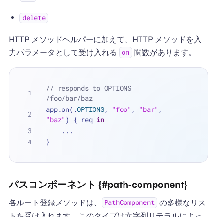
delete
HTTP メソッドヘルパーに加えて、HTTP メソッドを入
力パラメータとして受け入れる
関数があります。
on
// responds to OPTIONS 
/foo/bar/baz
app.on(.
OPTIONS
, 
"foo"
, 
"bar"
, 
"baz"
) { req 
in
...
}
パスコンポーネント {#path-component}
各ルート登録メソッドは、
の多様なリス
PathComponent
トを受け入れます。このタイプは文字列リテラルによっ