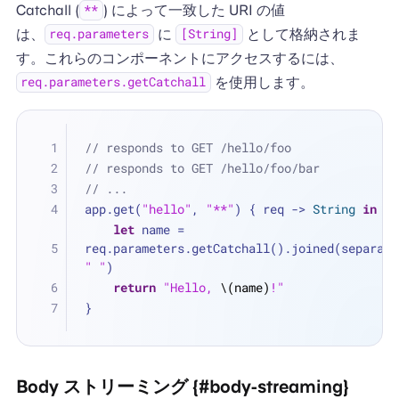
Catchall (
) によって一致した URI の値
**
は、
に
として格納されま
req.parameters
[String]
す。これらのコンポーネントにアクセスするには、
を使用します。
req.parameters.getCatchall
// responds to GET /hello/foo
// responds to GET /hello/foo/bar
// ...
app.get(
"hello"
, 
"**"
) { req -> 
String
in
let
 name 
=
" "
)
return
"Hello, 
\(name)
!"
}
Body ストリーミング {#body-streaming}