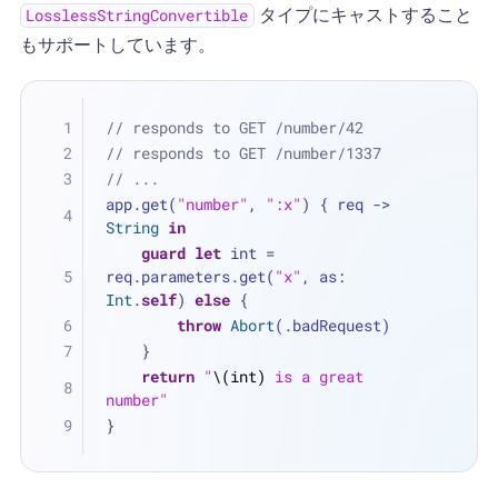
タイプにキャストすること
LosslessStringConvertible
もサポートしています。
// responds to GET /number/42
// responds to GET /number/1337
// ...
app.get(
"number"
, 
":x"
) { req -> 
String
in
guard
let
 int 
=
req.parameters.get(
"x"
, as: 
Int
.
self
) 
else
 {
throw
Abort
(.badRequest)
    }
return
"
\(int)
 is a great 
number"
}