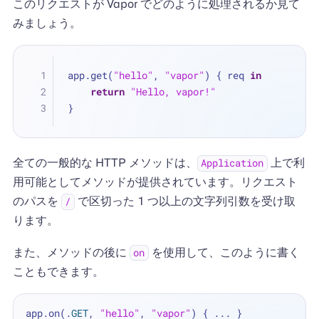
このリクエストが Vapor でどのように処理されるか見て
みましょう。
app.get(
"hello"
, 
"vapor"
) { req 
in
return
"Hello, vapor!"
}
全ての一般的な HTTP メソッドは、
上で利
Application
用可能としてメソッドが提供されています。リクエスト
のパスを
で区切った 1 つ以上の文字列引数を受け取
/
ります。
また、メソッドの後に
を使用して、このように書く
on
こともできます。
app.on(.
GET
, 
"hello"
, 
"vapor"
) { 
...