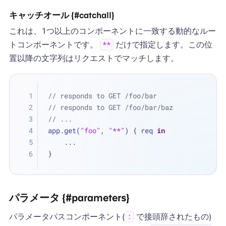
キャッチオール {#catchall}
これは、1つ以上のコンポーネントに一致する動的なルー
トコンポーネントです。
だけで指定します。この位
**
置以降の文字列はリクエストでマッチします。
// responds to GET /foo/bar
// responds to GET /foo/bar/baz
// ...
app.get(
"foo"
, 
"**"
) { req 
in
...
}
パラメータ {#parameters}
パラメータパスコンポーネント(
で接頭辞されたもの)
: