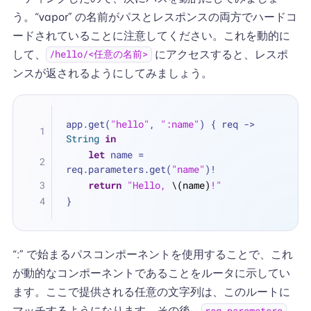
う。“vapor” の名前がパスとレスポンスの両方でハードコ
ードされていることに注意してください。これを動的に
して、
にアクセスすると、レスポ
/hello/<任意の名前>
ンスが返されるようにしてみましょう。
app.get(
"hello"
, 
":name"
) { req -> 
String
in
let
 name 
=
req.parameters.get(
"name"
)
!
return
"Hello, 
\(name)
!"
}
“:” で始まるパスコンポーネントを使用することで、これ
が動的なコンポーネントであることをルータに示してい
ます。ここで提供される任意の文字列は、このルートに
マッチするようになります。その後、