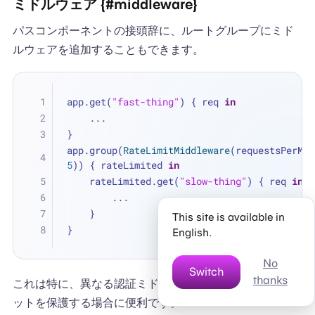
ミドルウェア {#middleware}
パスコンポーネントの接頭辞に、ルートグループにミド
ルウェアを追加することもできます。
app.get(
"fast-thing"
) { req 
in
...
}
app.group(
RateLimitMiddleware
5
)) { rateLimited 
in
    rateLimited.get(
"slow-thing"
) { req 
in
...
    }
This site is available in
}
English.
No
Switch
thanks
これは特に、異なる認証ミドルウェアでルートのサブセ
ットを保護する場合に便利です。