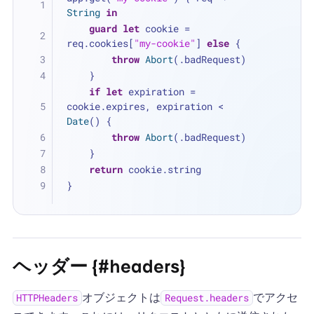
String
in
guard
let
 cookie 
=
req.cookies[
"my-cookie"
] 
else
 {
throw
Abort
(.badRequest)
    }
if
let
 expiration 
=
cookie.expires, expiration 
<
Date
() {
throw
Abort
(.badRequest)
    }
return
 cookie.string
}
ヘッダー {#headers}
オブジェクトは
でアクセ
HTTPHeaders
Request.headers