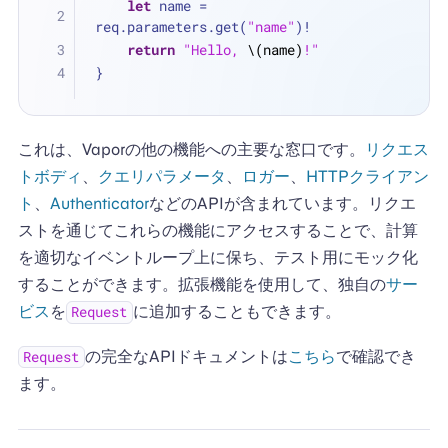
let
 name 
=
req.parameters.get(
"name"
)
!
return
"Hello, 
\(name)
!"
}
これは、Vaporの他の機能への主要な窓口です。
リクエス
トボディ
、
クエリパラメータ
、
ロガー
、
HTTPクライアン
ト
、
Authenticator
などのAPIが含まれています。リクエ
ストを通じてこれらの機能にアクセスすることで、計算
を適切なイベントループ上に保ち、テスト用にモック化
することができます。拡張機能を使用して、独自の
サー
ビス
を
に追加することもできます。
Request
の完全なAPIドキュメントは
こちら
で確認でき
Request
ます。