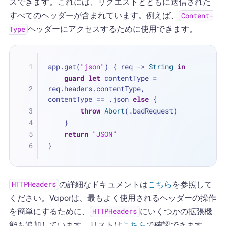
スできます。これには、リクエストとともに送信された
すべてのヘッダーが含まれています。例えば、
Content-
ヘッダーにアクセスするために使用できます。
Type
app.get(
"json"
) { req -> 
String
in
guard
let
 contentType 
=
req.headers.contentType, 
contentType 
==
 .json 
else
 {
throw
Abort
(.badRequest)
    }
return
"JSON"
}
の詳細なドキュメントは
こちら
を参照して
HTTPHeaders
ください。Vaporは、最もよく使用されるヘッダーの操作
を簡単にするために、
にいくつかの拡張機
HTTPHeaders
能も追加しています。リストは
こちら
で確認できます。