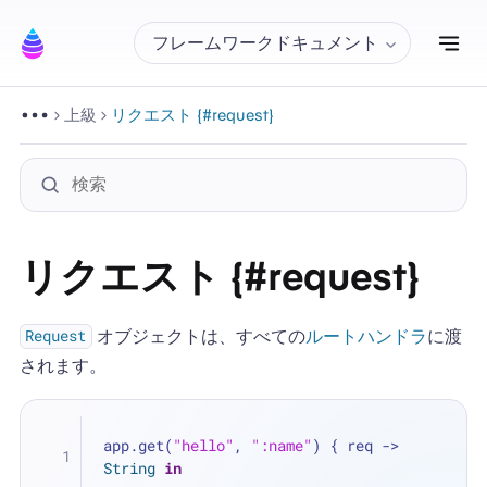
ナ
フレームワークドキュメント
上級
リクエスト {#request}
リクエスト {#request}
オブジェクトは、すべての
ルートハンドラ
に渡
Request
されます。
app.get(
"hello"
, 
":name"
) { req -> 
String
in