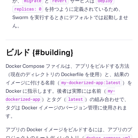
が、
と
サービスは
migrate
revert
deploy
を持つように定義されているため、
replicas: 0
Swarm を実行するときにデフォルトでは起動しませ
ん。
ビルド {#building}
Docker Compose ファイルは、アプリをビルドする方法
（現在のディレクトリの Dockerfile を使用）と、結果の
イメージに付ける名前（
）を
my-dockerized-app:latest
Docker に指示します。後者は実際には名前（
my-
）とタグ（
）の組み合わせで、
dockerized-app
latest
タグは Docker イメージのバージョン管理に使用されま
す。
アプリの Docker イメージをビルドするには、アプリのプ
ロジェクトのルートディレクトリ（