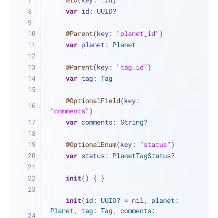
var
 id: 
UUID
?
@Parent
(key: 
"planet_id"
)
var
 planet: 
Planet
@Parent
(key: 
"tag_id"
)
var
 tag: 
Tag
@OptionalField
(key: 
"comments"
)
var
 comments: 
String
?
@OptionalEnum
(key: 
"status"
)
var
 status: 
PlanetTagStatus
?
init
() { }
init
(
id
: 
UUID
? 
=
nil
, 
planet
: 
Planet
, 
tag
: 
Tag
, 
comments
: 