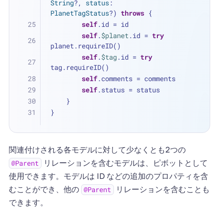
String
?, 
status
: 
PlanetTagStatus
?) 
throws
 {
self
.id 
=
 id
self
.
$planet
.id 
=
try
planet.requireID()
self
.
$tag
.id 
=
try
tag.requireID()
self
.comments 
=
 comments
self
.status 
=
 status
    }
}
関連付けされる各モデルに対して少なくとも2つの
リレーションを含むモデルは、ピボットとして
@Parent
使用できます。モデルは ID などの追加のプロパティを含
むことができ、他の
リレーションを含むことも
@Parent
できます。