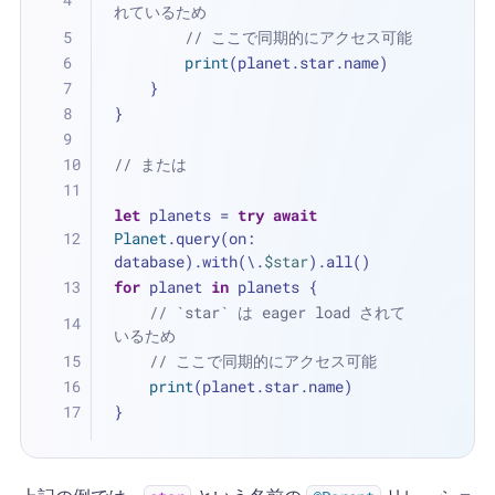
れているため
// ここで同期的にアクセス可能
print
(planet.star.name)
    }
}
// または
let
 planets 
=
try
await
Planet
.query(on: 
database).with(\.
$star
).all()
for
 planet 
in
 planets {
// `star` は eager load されて
いるため
// ここで同期的にアクセス可能
print
(planet.star.name)
}