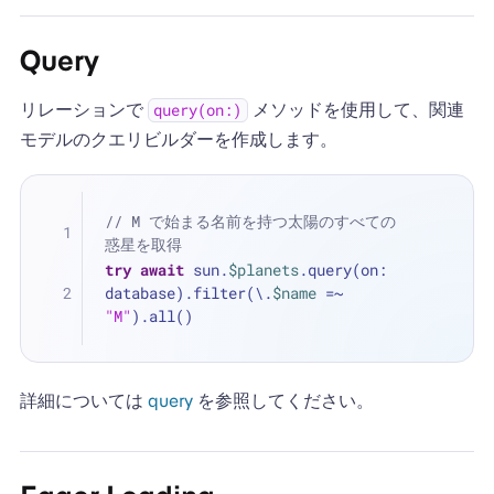
Query
リレーションで
メソッドを使用して、関連
query(on:)
モデルのクエリビルダーを作成します。
// M で始まる名前を持つ太陽のすべての
惑星を取得
try
await
 sun.
$planets
.query(on: 
database).filter(\.
$name
=~
"M"
).all()
詳細については
query
を参照してください。