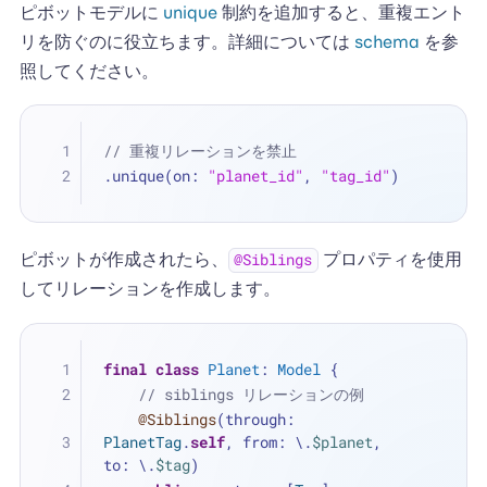
ピボットモデルに
unique
制約を追加すると、重複エント
リを防ぐのに役立ちます。詳細については
schema
を参
照してください。
// 重複リレーションを禁止
.unique(on: 
"planet_id"
, 
"tag_id"
)
ピボットが作成されたら、
プロパティを使用
@Siblings
してリレーションを作成します。
final
class
Planet
: 
Model
 {
// siblings リレーションの例
@Siblings
(through: 
PlanetTag
.
self
, from: \.
$planet
, 
to: \.
$tag
)