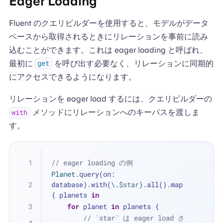
Eager Loading
Fluent のクエリビルダーを使用すると、モデルがデータ
ベースから取得されるときにリレーションを事前に読み
込むことができます。これは eager loading と呼ばれ、
最初に
を呼び出す必要なく、リレーションに同期的
get
にアクセスできるようになります。
リレーションを eager load するには、クエリビルダーの
メソッドにリレーションへのキーパスを渡しま
with
す。
// eager loading の例
Planet
.query(on: 
database).with(\.
$star
).all().map 
{ planets 
in
for
 planet 
in
 planets {
// `star` は eager load さ