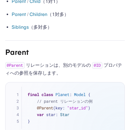
Parent
/
Child
（1対1）
Parent
/
Children
（1対多）
Siblings
（多対多）
Parent
リレーションは、別のモデルの
プロパテ
@Parent
@ID
ィへの参照を保存します。
final
class
Planet
: 
Model
 {
// parent リレーションの例
@Parent
(key: 
"star_id"
)
var
 star: 
Star
}