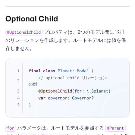
Optional Child
プロパティは、2つのモデル間に1対1
@OptionalChild
のリレーションを作成します。ルートモデルには値を保
存しません。
final
class
Planet
: 
Model
 {
// optional child リレーション
の例
@OptionalChild
(for: \.
$planet
)
var
 governor: 
Governor
?
}
パラメータは、ルートモデルを参照する
for
@Parent