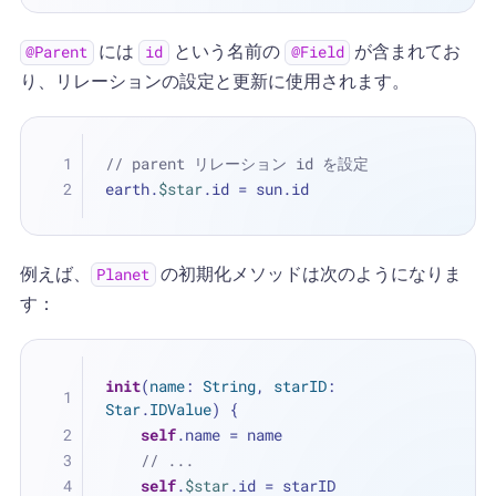
には
という名前の
が含まれてお
@Parent
id
@Field
り、リレーションの設定と更新に使用されます。
// parent リレーション id を設定
earth.
$star
.id 
=
 sun.id
例えば、
の初期化メソッドは次のようになりま
Planet
す：
init
(
name
: 
String
, 
starID
: 
Star
.
IDValue
) {
self
.name 
=
 name
// ...
self
.
$star
.id 
=
 starID