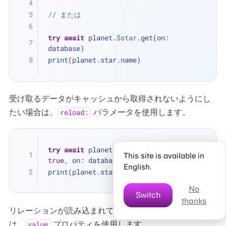
// または
try
await
 planet.
$star
.get(on: 
database)
print
(planet.star.name)
受け取るデータがキャッシュから取得されないようにし
たい場合は、
パラメータを使用します。
reload:
try
await
 planet.
$star
.get(reload: 
This site is available in
true
, on: database)
English.
print
(planet.star.name)
No
Switch
thanks
リレーションが読み込まれているかどうかを確認するに
は、
プロパティを使用します。
value