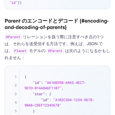
"id"
Parent のエンコードとデコード {#encoding-
and-decoding-of-parents}
リレーションを扱う際に注意すべき点の1つ
@Parent
は、それらを送受信する方法です。例えば、JSON で
は、
モデルの
は次のようになるかもし
Planet
@Parent
れません：
{
"id"
:
"A616B398-A963-4EC7-
9D1D-B1AA8A6F1107"
,
"star"
:
{
"id"
:
"A1B2C3D4-1234-5678-
90AB-CDEF12345678"
}