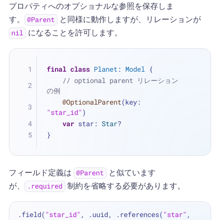
プロパティへのオプショナルな参照を保存しま
す。
と同様に動作しますが、リレーションが
@Parent
になることを許可します。
nil
final
class
Planet
: 
Model
 {
// optional parent リレーション
の例
@OptionalParent
(key: 
"star_id"
)
var
 star: 
Star
?
}
フィールド定義は
と似ています
@Parent
が、
制約を省略する必要があります。
.required
.field(
"star_id"
, .uuid, .references(
"star"
, 