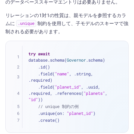
のデータベーススキーマエントリは必要ありません。
リレーションの1対1の性質は、親モデルを参照するカラ
ムに
制約を使用して、子モデルのスキーマで強
.unique
制される必要があります。
try
await
database.schema(
Governor
.schema)
    .id()
    .field(
"name"
, .string, 
.required)
    .field(
"planet_id"
, .uuid, 
.required, .references(
"planets"
, 
"id"
))
// unique 制約の例
    .unique(on: 
"planet_id"
)
    .create()