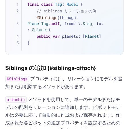
final
class
Tag
: 
Model
 {
// siblings リレーションの例
@Siblings
(through: 
PlanetTag
.
self
, from: \.
$tag
, to: 
\.
$planet
)
public
var
 planets: [
Planet
]
}
Siblings の追加 {#siblings-attach}
プロパティには、リレーションにモデルを追
@Siblings
加または削除するメソッドがあります。
メソッドを使用して、単一のモデルまたはモ
attach()
デルの配列をリレーションに追加します。ピボットモデ
ルは必要に応じて自動的に作成および保存されます。作
成された各ピボットの追加プロパティを設定するための