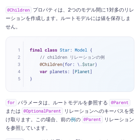
プロパティは、2つのモデル間に1対多のリレ
@Children
ーションを作成します。ルートモデルには値を保存しま
せん。
final
class
Star
: 
Model
 {
// children リレーションの例
@Children
(for: \.
$star
)
var
 planets: [
Planet
]
}
パラメータは、ルートモデルを参照する
for
@Parent
または
リレーションへのキーパスを受
@OptionalParent
け取ります。この場合、前の
例
の
リレーション
@Parent
を参照しています。