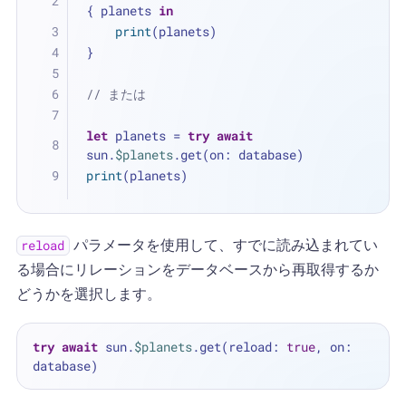
{ planets 
in
print
(planets)
}
// または
let
 planets 
=
try
await
sun.
$planets
.get(on: database)
print
(planets)
パラメータを使用して、すでに読み込まれてい
reload
る場合にリレーションをデータベースから再取得するか
どうかを選択します。
try
await
 sun.
$planets
.get(reload: 
true
, on: 