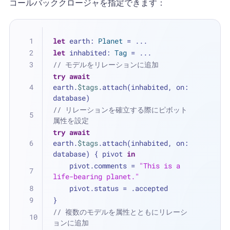
コールバッククロージャを指定できます：
let
 earth: 
Planet
=
...
let
 inhabited: 
Tag
=
...
// モデルをリレーションに追加
try
await
earth.
$tags
.attach(inhabited, on: 
database)
// リレーションを確立する際にピボット
属性を設定
try
await
earth.
$tags
.attach(inhabited, on: 
database) { pivot 
in
    pivot.comments 
=
"This is a 
life-bearing planet."
    pivot.status 
=
 .accepted
}
// 複数のモデルを属性とともにリレーシ
ョンに追加