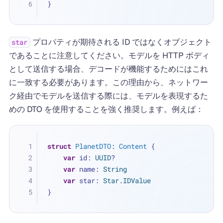
}
プロパティが期待される ID ではなくオブジェクト
star
であることに注意してください。モデルを HTTP ボディ
として送信する場合、デコードが機能するためにはこれ
に一致する必要があります。この理由から、ネットワー
ク経由でモデルを送信する際には、モデルを表現するた
めの DTO を使用することを強く推奨します。例えば：
struct
PlanetDTO
: 
Content
 {
var
 id: 
UUID
?
var
 name: 
String
var
 star: 
Star
.
IDValue
}