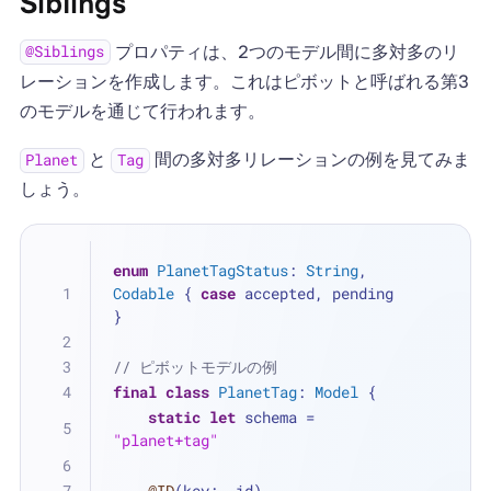
Siblings
プロパティは、2つのモデル間に多対多のリ
@Siblings
レーションを作成します。これはピボットと呼ばれる第3
のモデルを通じて行われます。
と
間の多対多リレーションの例を見てみま
Planet
Tag
しょう。
enum
PlanetTagStatus
: 
String
, 
Codable
 { 
case
 accepted, pending 
}
// ピボットモデルの例
final
class
PlanetTag
: 
Model
 {
static
let
 schema 
=
"planet+tag"
@ID
(key: .id)