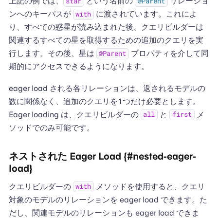
上記の例では、
という名前の
リレーショ
star
@Parent
ンへのキーパスが
に渡されています。これによ
with
り、すべての惑星が読み込まれた後、クエリビルダーは
関連するすべての星を取得するための追加のクエリを実
行します。その後、星は
プロパティを介して同
@Parent
期的にアクセスできるようになります。
eager load される各リレーションは、返されるモデルの
数に関係なく、追加のクエリを1つだけ必要とします。
Eager loading は、クエリビルダーの
と
メ
all
first
ソッドでのみ可能です。
ネストされた Eager Load {#nested-eager-
load}
クエリビルダーの
メソッドを使用すると、クエリ
with
対象のモデルのリレーションを eager load できます。た
だし、関連モデルのリレーションも eager load できま