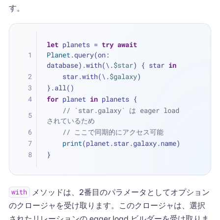
す。
let
 planets 
=
try
await
Planet
.query(on: 
database).with(\.
$star
) { star 
in
    star.with(\.
$galaxy
)
}.all()
for
 planet 
in
 planets {
// `star.galaxy` は eager load 
されているため
// ここで同期的にアクセス可能
print
(planet.star.galaxy.name)
}
メソッドは、2番目のパラメータとしてオプション
with
のクロージャを受け取ります。このクロージャは、選択
されたリレーションの eager load ビルダーを受け取りま