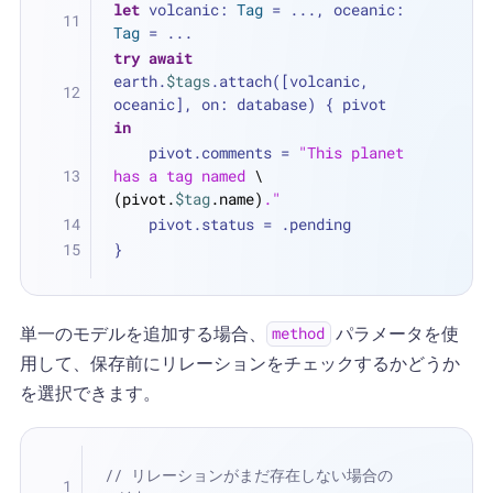
let
 volcanic: 
Tag
=
...
, oceanic: 
Tag
=
...
try
await
earth.
$tags
.attach([volcanic, 
oceanic], on: database) { pivot 
in
    pivot.comments 
=
"This planet 
has a tag named 
\
(pivot.
$tag
.name)
."
    pivot.status 
=
 .pending
}
単一のモデルを追加する場合、
パラメータを使
method
用して、保存前にリレーションをチェックするかどうか
を選択できます。
// リレーションがまだ存在しない場合の