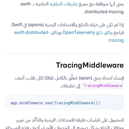
يعني أنها متوافقة مع جميع
تطبيقات الخلفية
الخاصة بـ swift-
distributed-tracing.
إذا لم تكن على دراية بالتتبّع والامتدادات الزمنية (spans) في Swift،
فراجع
وثائق تتبّع OpenTelemetry
و
وثائق swift-distributed-
.
tracing
TracingMiddleware
لإنشاء امتداد زمني (span) مُعلَّق بالكامل تلقائيًا لكل طلب، أضف
إلى تطبيقك.
TracingMiddleware
app.middleware.use(
TracingMiddleware
للحصول على قياسات دقيقة للامتدادات الزمنية والتأكّد من تمرير
معرّفات التتبّع بشكل صحيح إلى الخدمات الأخرى، أضف هذه الوسيطة