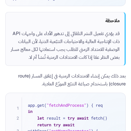
ملاحظة
قد يؤدي تفعيل النشر التلقائي إلى تدهور الأداء على واجهات API
ذات الإنتاجية العالية والاحتياجات التتبّعية الدنيا، لأن البيانات
الوصفية للامتداد الزمني للطلب يجب استعادتها لكل معالج مسار
بغض النظر عمّا إذا كانت الامتدادات الزمنية تُنشأ أم لا.
بعد ذلك يمكن إنشاء الامتدادات الزمنية في إغلاق المسار (route
closure) باستخدام صياغة التتبّع الموزّع العادية.
app.get(
"fetchAndProcess"
) { req 
in
let
 result 
=
try
await
 fetch()
return
try
await
withSpan(
"getNameParameter"
) { 
_