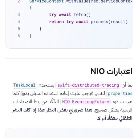
ServiceContext
.withValue(req.serviceContext) 
{
try
await
 fetch()
return
try
await
 process(result)
    }
}
اعتبارات NIO
بما أن
يستخدم
TaskLocal
swift-distributed-tracing
للنشر، فيجب عليك إعادة استعادة السياق يدويًا كلما
properties
عبرت حدود
للتأكّد من ربط الامتدادات
NIO EventLoopFuture
الزمنية بشكل صحيح.
هذا ضروري بغض النظر عمّا إذا كان النشر
التلقائي مفعّلًا أم لا
.