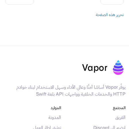
تحرير هذه الصفحة
Vapor
يوفّر Vapor أساسًا آمنًا وعالي الأداء وسهل الاستخدام لبناء خوادم
HTTP والخدمات الخلفية وواجهات API بلغة Swift
المجتمع
الموارد
الفريق
المدونة
انضم إلى Discord
توثيق إطار العمل