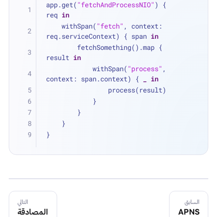
app.get(
"fetchAndProcessNIO"
) { 
req 
in
    withSpan(
"fetch"
, context: 
req.serviceContext) { span 
in
        fetchSomething().map { 
result 
in
            withSpan(
"process"
, 
context: span.context) { 
_
in
                process(result)
            }
        }
    }
}
السابق
التالي
APNS
المصادقة