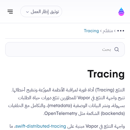
تبديل
توثيق إطار العمل
متقدّم
Tracing
Tracing
التتبّع (Tracing) أداة قوية لمراقبة الأنظمة الموزّعة وتنقيح أخطائها.
تتيح واجهة التتبّع في Vapor للمطوّرين تتبّع دورات حياة الطلبات
بسهولة، ونشر البيانات الوصفية (metadata)، والتكامل مع الخلفيات
(backends) الشائعة مثل OpenTelemetry.
واجهة التتبّع في Vapor مبنية على
swift-distributed-tracing
، ما