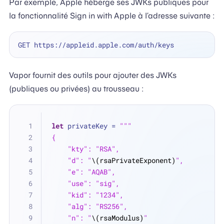
Par exemple, Apple héberge ses JWKs publiques pour
la fonctionnalité Sign in with Apple à l’adresse suivante :
Vapor fournit des outils pour ajouter des JWKs
(publiques ou privées) au trousseau :
let
 privateKey 
=
"""
{
    "kty": "RSA",
    "d": "
\(rsaPrivateExponent)
",
    "e": "AQAB",
    "use": "sig",
    "kid": "1234",
    "alg": "RS256",
    "n": "
\(rsaModulus)
"