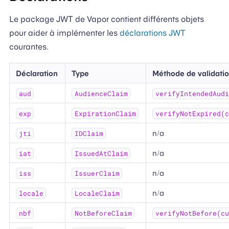
Le package JWT de Vapor contient différents objets
pour aider à implémenter les
déclarations JWT
courantes.
Déclaration
Type
Méthode de validatio
aud
AudienceClaim
verifyIntendedAudi
exp
ExpirationClaim
verifyNotExpired(c
n/a
jti
IDClaim
n/a
iat
IssuedAtClaim
n/a
iss
IssuerClaim
n/a
locale
LocaleClaim
nbf
NotBeforeClaim
verifyNotBefore(cu