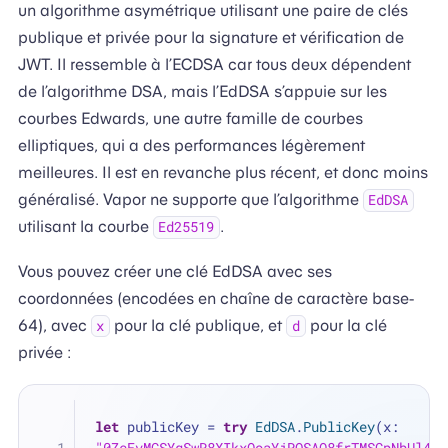
un algorithme asymétrique utilisant une paire de clés
publique et privée pour la signature et vérification de
JWT. Il ressemble à l’ECDSA car tous deux dépendent
de l’algorithme DSA, mais l’EdDSA s’appuie sur les
courbes Edwards, une autre famille de courbes
elliptiques, qui a des performances légèrement
meilleures. Il est en revanche plus récent, et donc moins
généralisé. Vapor ne supporte que l’algorithme
EdDSA
utilisant la courbe
.
Ed25519
Vous pouvez créer une clé EdDSA avec ses
coordonnées (encodées en chaîne de caractère base-
64), avec
pour la clé publique, et
pour la clé
x
d
privée :
let
 publicKey 
=
try
EdDSA
.
PublicKey
(x: 
"0ZcEvMCSYqSwR8XIkxOoaYjRQSAO8frTMSCpNbUl4lE