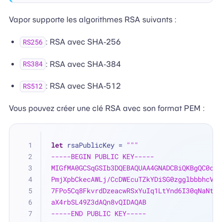
Vapor supporte les algorithmes RSA suivants :
: RSA avec SHA-256
RS256
: RSA avec SHA-384
RS384
: RSA avec SHA-512
RS512
Vous pouvez créer une clé RSA avec son format PEM :
let
 rsaPublicKey 
=
"""
-----BEGIN PUBLIC KEY-----
MIGfMA0GCSqGSIb3DQEBAQUAA4GNADCBiQKBgQC0cOt
PmjXpbCkecAWLj/CcDWEcuTZkYDiSG0zgglbbbhcV0v
7FPo5Cq8FkvrdDzeacwRSxYuIq1LtYnd6I30qNaNthn
aX4rbSL49Z3dAQn8vQIDAQAB
-----END PUBLIC KEY-----