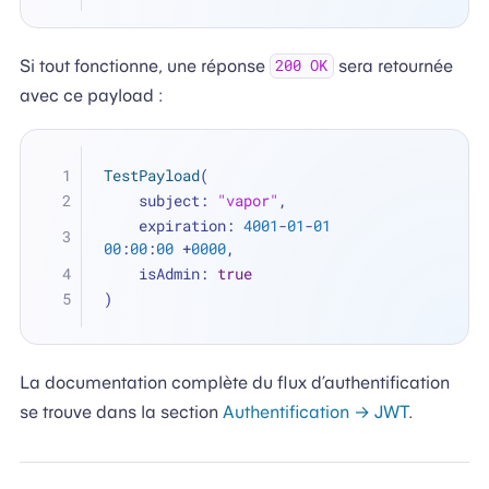
Si tout fonctionne, une réponse
sera retournée
200 OK
avec ce payload :
TestPayload
(
    subject: 
"vapor"
, 
    expiration: 
4001
-
01
-
01
00
:
00
:
00
+
0000
, 
    isAdmin: 
true
)
La documentation complète du flux d’authentification
se trouve dans la section
Authentification → JWT
.