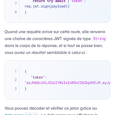
return
try
await
 [
"token"
: 
req.jwt.sign(payload)]
}
Quand une requête arrive sur cette route, elle renverra
une chaîne de caractères JWT signée de type
String
dans le corps de la réponse, et si tout se passe bien,
vous aurez un résultat semblable à celui-ci :
{
"token"
:
"eyJhbGciOiJIUzI1NiIsInR5cCI6IkpXVCJ9.eyJzdW
}
Vous pouvez décoder et vérifier ce jeton grâce au