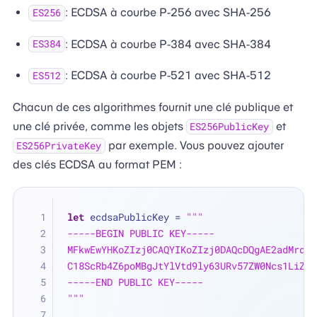
: ECDSA à courbe P-256 avec SHA-256
ES256
: ECDSA à courbe P-384 avec SHA-384
ES384
: ECDSA à courbe P-521 avec SHA-512
ES512
Chacun de ces algorithmes fournit une clé publique et
une clé privée, comme les objets
et
ES256PublicKey
par exemple. Vous pouvez ajouter
ES256PrivateKey
des clés ECDSA au format PEM :
let
 ecdsaPublicKey 
=
"""
-----BEGIN PUBLIC KEY-----
MFkwEwYHKoZIzj0CAQYIKoZIzj0DAQcDQgAE2adMrdG7
C18ScRb4Z6poMBgJtYlVtd9ly63URv57ZW0Ncs1LiZB7
-----END PUBLIC KEY-----
"""