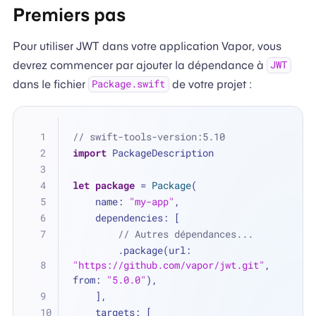
Premiers pas
Pour utiliser JWT dans votre application Vapor, vous
devrez commencer par ajouter la dépendance à
JWT
dans le fichier
de votre projet :
Package.swift
// swift-tools-version:5.10
import
 PackageDescription
let
package
=
Package
(
    name: 
"my-app"
,
    dependencies: [
// Autres dépendances...
        .package(url: 
"https://github.com/vapor/jwt.git"
, 
from: 
"5.0.0"
),
    ],
    targets: [