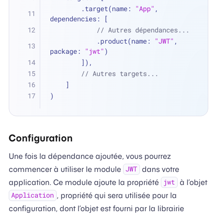
        .target(name: 
"App"
, 
dependencies: [
// Autres dépendances...
            .product(name: 
"JWT"
, 
package: 
"jwt"
)
        ]),
// Autres targets...
    ]
)
Configuration
Une fois la dépendance ajoutée, vous pourrez
commencer à utiliser le module
dans votre
JWT
application. Ce module ajoute la propriété
à l’objet
jwt
, propriété qui sera utilisée pour la
Application
configuration, dont l’objet est fourni par la librairie