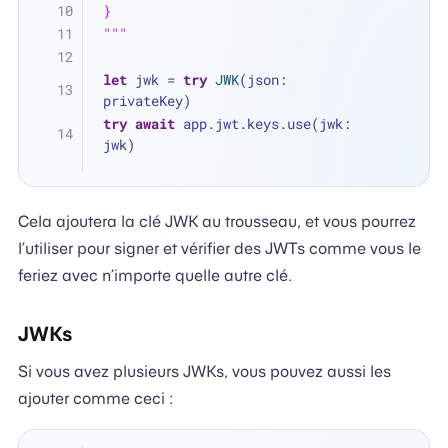
}
"""
let
 jwk 
=
try
JWK
(json: 
privateKey)
try
await
 app.jwt.keys.use(jwk: 
jwk)
Cela ajoutera la clé JWK au trousseau, et vous pourrez
l’utiliser pour signer et vérifier des JWTs comme vous le
feriez avec n’importe quelle autre clé.
JWKs
Si vous avez plusieurs JWKs, vous pouvez aussi les
ajouter comme ceci :