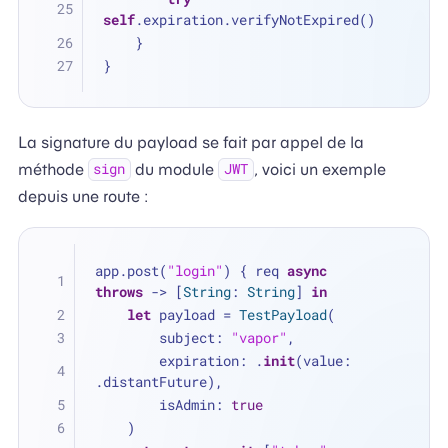
self
.expiration.verifyNotExpired()
    }
}
La signature du payload se fait par appel de la
méthode
du module
, voici un exemple
sign
JWT
depuis une route :
app.post(
"login"
) { req 
async
throws
 -> [
String
: 
String
] 
in
let
 payload 
=
TestPayload
(
        subject: 
"vapor"
,
        expiration: .
init
(value: 
.distantFuture),
        isAdmin: 
true
    )