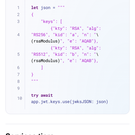
let
 json 
=
"""
{
    "keys": [
        {"kty": "RSA", "alg": 
"RS256", "kid": "a", "n": "
\
(rsaModulus)
", "e": "AQAB"},
        {"kty": "RSA", "alg": 
"RS512", "kid": "b", "n": "
\
(rsaModulus)
", "e": "AQAB"},
    ]
}
"""
try
await
app.jwt.keys.use(jwksJSON: json)