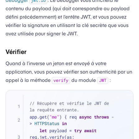
debugger
. Le debugger vous affichera le
jwt.io
contenu du payload (qui doit correspondre au payload
défini précédemment) et l’entête JWT, et vous pouvez
vérifier la signature en utilisant la clé secrète que vous
avez utilisée pour signer le JWT.
Vérifier
Quand à l’inverse un jeton est
envoyé à
votre
application, vous pouvez vérifier son authenticité par un
appel à la méthode
du module
:
verify
JWT
// Récupère et vérifie le JWT de 
la requête entrante.
app.get(
"me"
) { req 
async
throws
 -
> 
HTTPStatus
in
let
 payload 
=
try
await
req.jwt.verify(as: 