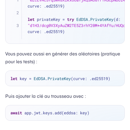
curve: .ed25519)
let
 privateKey 
=
try
EdDSA
.
PrivateKey
(d: 
"d1H3/dcg0V3XyAuZW2TE5Z3rhY20M+4YAfYu/HUQd8w
curve: .ed25519)
Vous pouvez aussi en générer des aléatoires (pratique
pour les tests) :
let
 key 
=
EdDSA
.
PrivateKey
Puis ajouter la clé au trousseau avec :
await