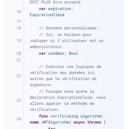
DOIT PLUS être accepté.
var
 expiration: 
ExpirationClaim
// Données personnalisées.
// Ici, un booléen pour 
indiquer si l'utilisateur est un 
administrateur.
var
 isAdmin: 
Bool
// Exécutez vos logiques de 
vérification des données ici, 
autres que la vérification de 
signature.
// Puisque nous avons la 
déclaration ExpirationClaim, nous 
allons appeler sa méthode de 
vérification.
func
verify
(
using
algorithm
: 
some
JWTAlgorithm
) 
async
throws
 {
try