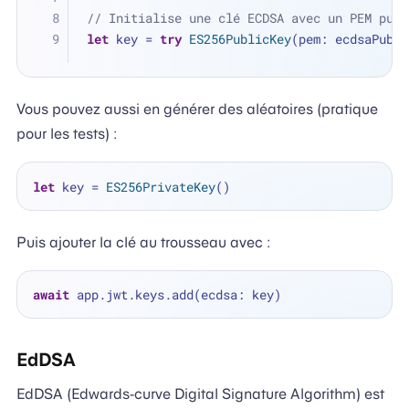
// Initialise une clé ECDSA avec un PEM publ
let
 key 
=
try
ES256PublicKey
(pem: ecdsaPubli
Vous pouvez aussi en générer des aléatoires (pratique
pour les tests) :
let
 key 
=
ES256PrivateKey
Puis ajouter la clé au trousseau avec :
await
EdDSA
EdDSA (Edwards-curve Digital Signature Algorithm) est