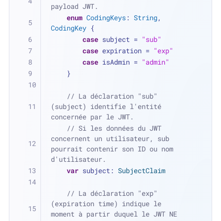
payload JWT.
enum
CodingKeys
: 
String
, 
CodingKey
 {
case
 subject 
=
"sub"
case
 expiration 
=
"exp"
case
 isAdmin 
=
"admin"
    }
// La déclaration "sub" 
(subject) identifie l'entité 
concernée par le JWT.
// Si les données du JWT 
concernent un utilisateur, sub 
pourrait contenir son ID ou nom 
d'utilisateur.
var
 subject: 
SubjectClaim
// La déclaration "exp" 
(expiration time) indique le 
moment à partir duquel le JWT NE 