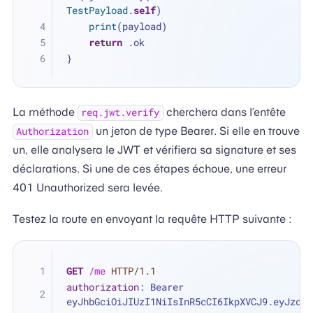
TestPayload
.
self
)
print
(payload)
return
 .ok
}
La méthode
cherchera dans l’entête
req.jwt.verify
un jeton de type Bearer. Si elle en trouve
Authorization
un, elle analysera le JWT et vérifiera sa signature et ses
déclarations. Si une de ces étapes échoue, une erreur
401 Unauthorized sera levée.
Testez la route en envoyant la requête HTTP suivante :
GET
/me
HTTP/1.1
authorization
: 
Bearer 
eyJhbGciOiJIUzI1NiIsInR5cCI6IkpXVCJ9.eyJzdWI