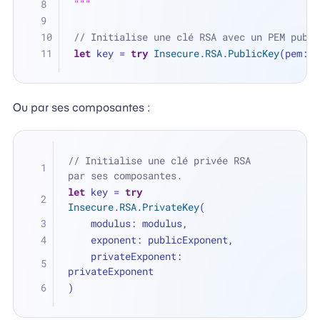
"""
// Initialise une clé RSA avec un PEM publi
let
 key 
=
try
Insecure
.
RSA
.
PublicKey
(pem: r
Ou par ses composantes :
// Initialise une clé privée RSA 
par ses composantes.
let
 key 
=
try
Insecure
.
RSA
.
PrivateKey
(
    modulus: modulus, 
    exponent: publicExponent, 
    privateExponent: 
privateExponent
)