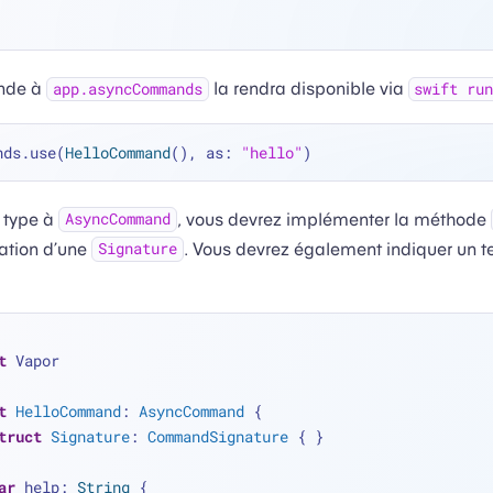
nde à
la rendra disponible via
app.asyncCommands
swift ru
nds.use(
HelloCommand
(), as: 
"hello"
 type à
, vous devrez implémenter la méthode
AsyncCommand
ation d’une
. Vous devrez également indiquer un te
Signature
t
 Vapor
t
HelloCommand
: 
AsyncCommand
 {
truct
Signature
: 
CommandSignature
 { }
ar
 help: 
String
 {