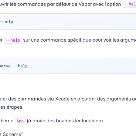
vrir les commandes par défaut de Vapor avec l’option
--hel
--
help
er
sur une commande spécifique pour voir les argume
--help
serve --
help
uter des commandes via Xcode en ajoutant des arguments 
ces étapes :
scheme
(à droite des boutons lecture/stop)
App
dit Scheme”