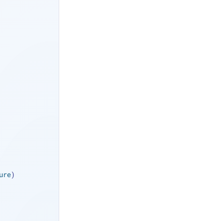
ure
) 