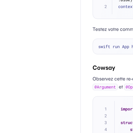
contex
Testez votre comm
Cowsay
Observez cette re
et
@Argument
@Op
impor
struc
s