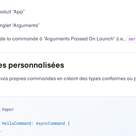
roduit “App”
onglet “Arguments”
 de la commande à “Arguments Passed On Launch” (i.e.,
ser
 personnalisées
 vos propres commandes en créant des types conformes au p
 Vapor
HelloCommand
: 
AsyncCommand
 {
.