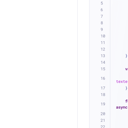
    }
v
texte
    }
f
async