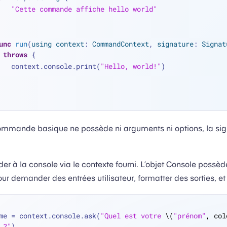
"Cette commande affiche hello world"
unc
run
(
using
context
: 
CommandContext
, 
signature
: 
Signat
throws
 {
        context.console.print(
"Hello, world!"
)
mmande basique ne possède ni arguments ni options, la sig
r à la console via le contexte fourni. L’objet Console possèd
ur demander des entrées utilisateur, formatter des sorties, et 
me 
=
 context.console.ask(
"Quel est votre 
\(
"prénom"
, col
 ?"
)