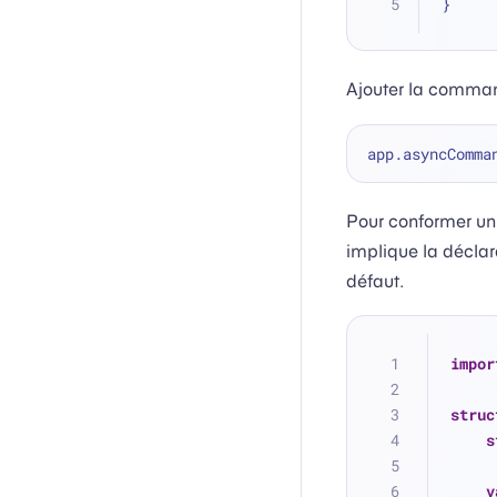
}
Ajouter la comma
app.asyncComma
Pour conformer un
implique la déclar
défaut.
impor
struc
s
v