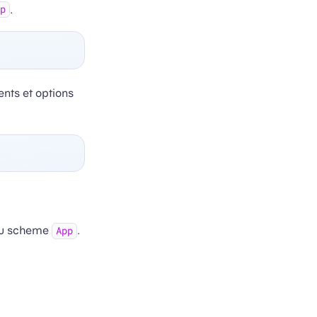
.
p
nts et options
au scheme
.
App