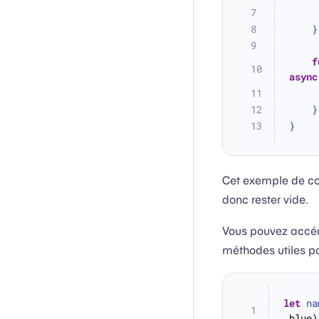
    }
f
async
    }
}
Cet exemple de co
donc rester vide.
Vous pouvez accéde
méthodes utiles po
let
 na
.blue)