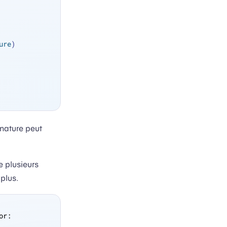
ure
) 
nature peut
e plusieurs
plus.
or: 