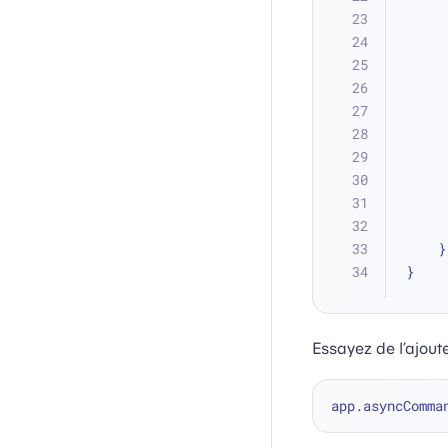
    }
}
Essayez de l’ajoute
app.asyncComma