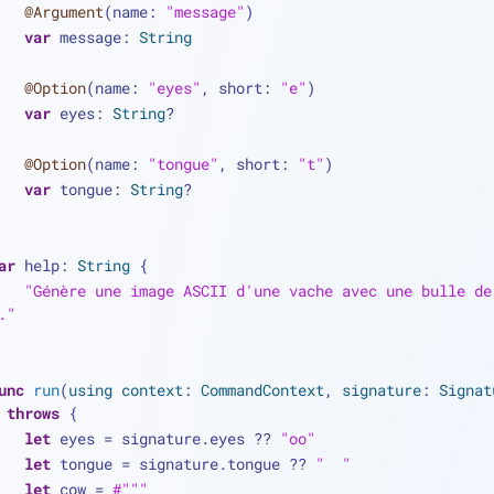
@Argument
(name: 
"message"
)
var
 message: 
String
@Option
(name: 
"eyes"
, short: 
"e"
)
var
 eyes: 
String
?
@Option
(name: 
"tongue"
, short: 
"t"
)
var
 tongue: 
String
?
ar
 help: 
String
 {
"Génère une image ASCII d'une vache avec une bulle de 
."
unc
run
(
using
context
: 
CommandContext
, 
signature
: 
Signat
throws
 {
let
 eyes 
=
 signature.eyes 
??
"oo"
let
 tongue 
=
 signature.tongue 
??
"  "
let
 cow 
=
#"""