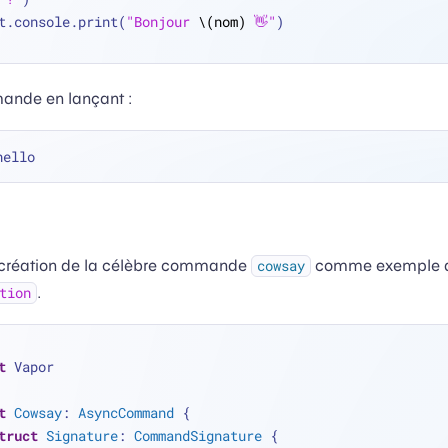
t.console.print(
"Bonjour 
\(nom)
 👋"
)
ande en lançant :
-création de la célèbre commande
comme exemple d’u
cowsay
.
tion
t
 Vapor
t
Cowsay
: 
AsyncCommand
 {
truct
Signature
: 
CommandSignature
 {