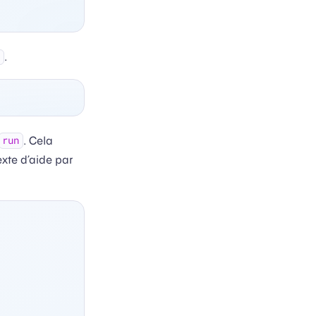
.
n
. Cela
run
xte d’aide par