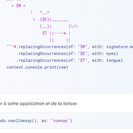
          < $M >
                  \   ^__^
                   \  ($E)\_______
                      (__)\       )\/\
                       $T ||----w |
                          ||     ||
        """#
.replacingOccurrences(of: 
"$M"
, with: signature.m
            .replacingOccurrences(of: 
"$E"
, with: eyes)
            .replacingOccurrences(of: 
"$T"
, with: tongue)
        context.console.print(cow)
r à votre application et de la lancer.
nds.use(
Cowsay
(), as: 
"cowsay"