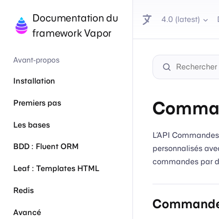
Documentation du
4.0 (latest)
framework Vapor
Avant-propos
Installation
Comma
Premiers pas
Les bases
L’API Commandes d
BDD : Fluent ORM
personnalisés avec
commandes par d
Leaf : Templates HTML
Redis
Commandes
Avancé