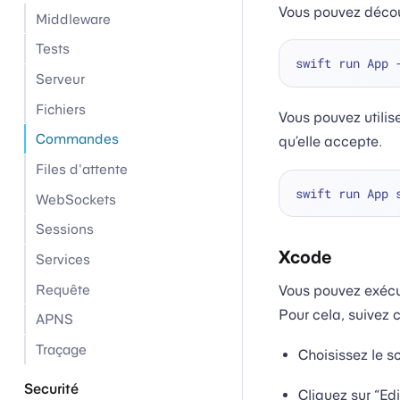
Vous pouvez décou
Middleware
Tests
swift run App 
Serveur
Fichiers
Vous pouvez utilis
Commandes
qu’elle accepte.
Files d'attente
swift run App 
WebSockets
Sessions
Xcode
Services
Requête
Vous pouvez exéc
Pour cela, suivez 
APNS
Traçage
Choisissez le 
Securité
Cliquez sur “E