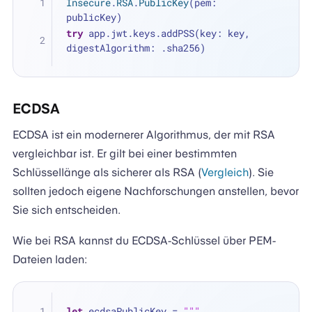
Insecure
.
RSA
.
PublicKey
(pem: 
publicKey)
try
 app.jwt.keys.addPSS(key: key, 
digestAlgorithm: .sha256)
ECDSA
ECDSA ist ein modernerer Algorithmus, der mit RSA
vergleichbar ist. Er gilt bei einer bestimmten
Schlüssellänge als sicherer als RSA (
Vergleich
). Sie
sollten jedoch eigene Nachforschungen anstellen, bevor
Sie sich entscheiden.
Wie bei RSA kannst du ECDSA-Schlüssel über PEM-
Dateien laden:
let
 ecdsaPublicKey 
=
"""