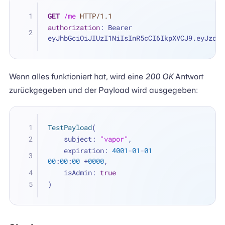
GET
/me
HTTP/1.1
authorization
: 
Bearer 
eyJhbGciOiJIUzI1NiIsInR5cCI6IkpXVCJ9.eyJzdWI
Wenn alles funktioniert hat, wird eine
200 OK
Antwort
zurückgegeben und der Payload wird ausgegeben:
TestPayload
(
    subject: 
"vapor"
, 
    expiration: 
4001
-
01
-
01
00
:
00
:
00
+
0000
, 
    isAdmin: 
true
)