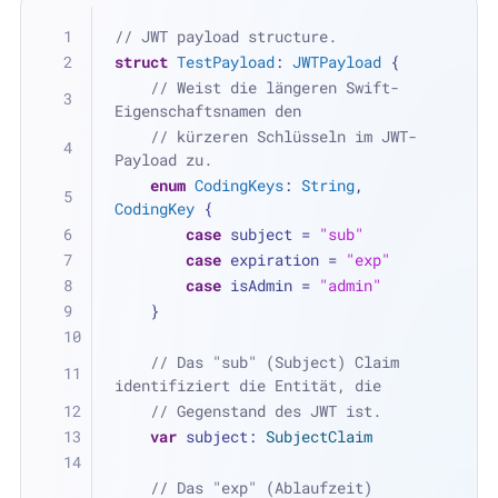
// JWT payload structure.
struct
TestPayload
: 
JWTPayload
 {
// Weist die längeren Swift-
Eigenschaftsnamen den
// kürzeren Schlüsseln im JWT-
Payload zu.
enum
CodingKeys
: 
String
, 
CodingKey
 {
case
 subject 
=
"sub"
case
 expiration 
=
"exp"
case
 isAdmin 
=
"admin"
    }
// Das "sub" (Subject) Claim 
identifiziert die Entität, die
// Gegenstand des JWT ist.
var
 subject: 
SubjectClaim
// Das "exp" (Ablaufzeit) 