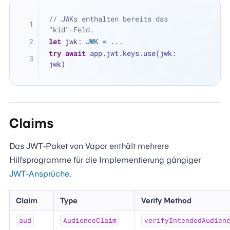
// JWKs enthalten bereits das 
"kid"-Feld.
let
 jwk: 
JWK
=
...
try
await
 app.jwt.keys.use(jwk: 
jwk)
Claims
Das JWT-Paket von Vapor enthält mehrere
Hilfsprogramme für die Implementierung gängiger
JWT-Ansprüche
.
Claim
Type
Verify Method
aud
AudienceClaim
verifyIntendedAudien