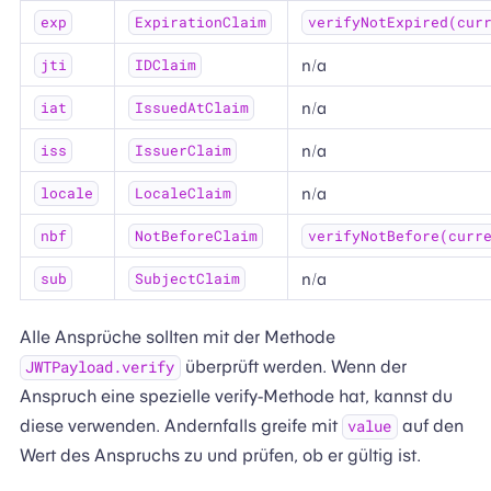
exp
ExpirationClaim
verifyNotExpired(cur
n/a
jti
IDClaim
n/a
iat
IssuedAtClaim
n/a
iss
IssuerClaim
n/a
locale
LocaleClaim
nbf
NotBeforeClaim
verifyNotBefore(curr
n/a
sub
SubjectClaim
Alle Ansprüche sollten mit der Methode
überprüft werden. Wenn der
JWTPayload.verify
Anspruch eine spezielle verify-Methode hat, kannst du
diese verwenden. Andernfalls greife mit
auf den
value
Wert des Anspruchs zu und prüfen, ob er gültig ist.