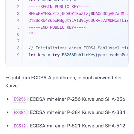
-----BEGIN PUBLIC KEY-----
MFkwEwYHKoZIzj0CAQYIKoZIzj0DAQcDQgAE2adMrdG7
C18ScRb4Z6poMBgJtYlVtd9ly63URv57ZW0Ncs1LiZB7
-----END PUBLIC KEY-----
"""
// Initialisiere einen ECDSA-Schlüssel mit ö
let
 key 
=
try
ES256PublicKey
(pem: ecdsaPubli
Es gibt drei ECDSA-Algorithmen, je nach verwendeter
Kurve:
: ECDSA mit einer P-256 Kurve und SHA-256
ES256
: ECDSA mit einer P-384 Kurve und SHA-384
ES384
: ECDSA mit einer P-521 Kurve und SHA-512
ES512