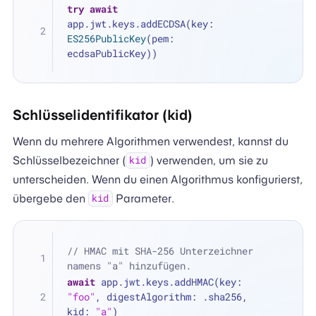
try
await
app.jwt.keys.addECDSA(key: 
ES256PublicKey
(pem: 
ecdsaPublicKey))
Schlüsselidentifikator (kid)
Wenn du mehrere Algorithmen verwendest, kannst du
Schlüsselbezeichner (
) verwenden, um sie zu
kid
unterscheiden. Wenn du einen Algorithmus konfigurierst,
übergebe den
Parameter.
kid
// HMAC mit SHA-256 Unterzeichner 
namens "a" hinzufügen.
await
 app.jwt.keys.addHMAC(key: 
"foo"
, digestAlgorithm: .sha256, 
kid: 
"a"
)