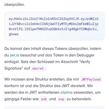
überprüfen.
eyJhbGciOiJIUzI1NiIsInR5cCI6IkpXVCJ9.eyJzdWIiO
iJ2YXBvciIsImV4cCI6NjQwOTIyMTEyMDAsImFkbWluIjp
0cnVlfQ.lS5lpwfRNSZDvpGQk6x5JI1g40gkYCOWqbc3J_
Du kannst den Inhalt dieses Tokens überprüfen, indem
du
jwt.io
besuchst und das Token in den Debugger
einfügst. Setz den Schlüssel im Abschnitt “Verify
Signature” auf
.
secret
Wir müssen eine Struktur erstellen, die mit
JWTPayload
konform ist und die Struktur des JWT darstellt. Wir
werden die in JWT enthaltenen
claims
verwenden, um
gängige Felder wie
und
zu behandeln.
sub
exp