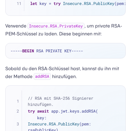
let
 key 
=
try
Insecure
.
RSA
.
PublicKey
(pem: r
Verwende
, um private RSA-
Insecure.RSA.PrivateKey
PEM-Schlüssel zu laden. Diese beginnen mit:
-----
BEGIN
Sobald du den RSA-Schlüssel hast, kannst du ihn mit
der Methode
hinzufügen.
addRSA
// RSA mit SHA-256 Signierer 
hinzufügen.
try
await
 app.jwt.keys.addRSA(
    key: 
Insecure
.
RSA
.
PublicKey
(pem: 
rsaPublicKey),