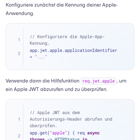
Konfiguriere zunächst die Kennung deiner Apple-
Anwendung.
// Konfiguriere die Apple-App-
Kennung.
app.jwt.apple.applicationIdentifier 
=
"..."
Verwende dann die Hilfsfunktion
, um
req.jwt.apple
ein Apple JWT abzurufen und zu überprüfen.
// Apple JWT aus dem 
Autorisierungs-Header abrufen und 
überprüfen.
app.get(
"apple"
) { req 
async
throws
 -> 
HTTPStatus
in