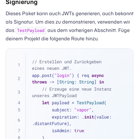
Signierung
Dieses Paket kann auch JWTs
generieren
, auch bekannt
als Signatur. Um dies zu demonstrieren, verwenden wir
das
aus dem vorherigen Abschnitt. Füge
TestPayload
deinem Projekt die folgende Route hinzu.
// Erstellen und Zurückgeben 
eines neuen JWT.
app.post(
"login"
) { req 
async
throws
 -> [
String
: 
String
] 
in
// Erzeuge eine neue Instanz 
unseres JWTPayload
let
 payload 
=
TestPayload
(
        subject: 
"vapor"
,
        expiration: .
init
(value: 
.distantFuture),
        isAdmin: 
true
    )