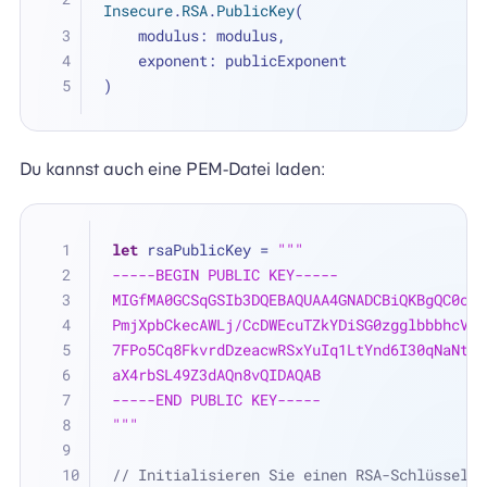
Insecure
.
RSA
.
PublicKey
(
    modulus: modulus, 
    exponent: publicExponent
)
Du kannst auch eine PEM-Datei laden:
let
 rsaPublicKey 
=
"""
-----BEGIN PUBLIC KEY-----
MIGfMA0GCSqGSIb3DQEBAQUAA4GNADCBiQKBgQC0cOt
PmjXpbCkecAWLj/CcDWEcuTZkYDiSG0zgglbbbhcV0v
7FPo5Cq8FkvrdDzeacwRSxYuIq1LtYnd6I30qNaNthn
aX4rbSL49Z3dAQn8vQIDAQAB
-----END PUBLIC KEY-----
"""
// Initialisieren Sie einen RSA-Schlüssel m