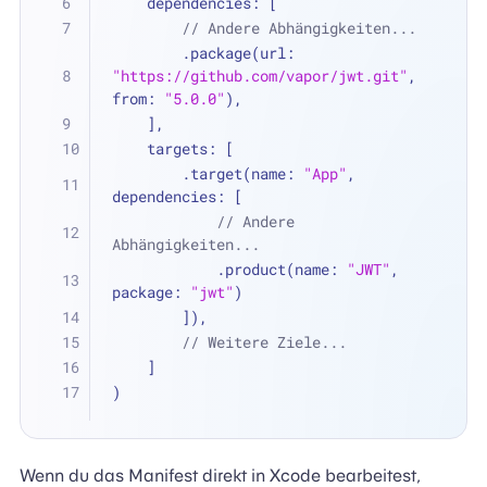
    dependencies: [
// Andere Abhängigkeiten...
        .package(url: 
"https://github.com/vapor/jwt.git"
, 
from: 
"5.0.0"
),
    ],
    targets: [
        .target(name: 
"App"
, 
dependencies: [
// Andere 
Abhängigkeiten...
            .product(name: 
"JWT"
, 
package: 
"jwt"
)
        ]),
// Weitere Ziele...
    ]
)
Wenn du das Manifest direkt in Xcode bearbeitest,