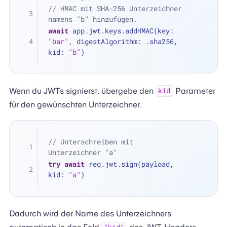
// HMAC mit SHA-256 Unterzeichner 
namens "b" hinzufügen.
await
 app.jwt.keys.addHMAC(key: 
"bar"
, digestAlgorithm: .sha256, 
kid: 
"b"
)
Wenn du JWTs signierst, übergebe den
Parameter
kid
für den gewünschten Unterzeichner.
// Unterschreiben mit 
Unterzeichner "a"
try
await
 req.jwt.sign(payload, 
kid: 
"a"
)
Dadurch wird der Name des Unterzeichners