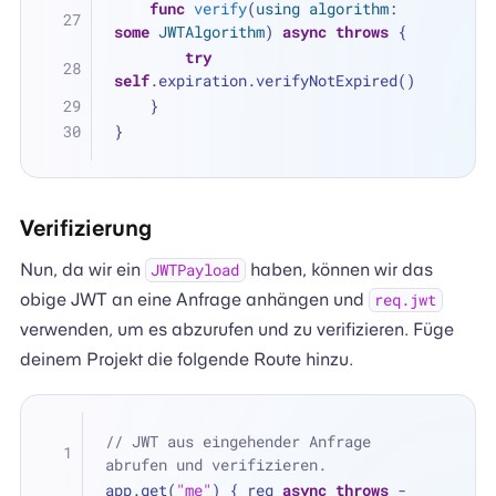
func
verify
(
using
algorithm
: 
some
JWTAlgorithm
) 
async
throws
 {
try
self
.expiration.verifyNotExpired()
    }
}
Verifizierung
Nun, da wir ein
haben, können wir das
JWTPayload
obige JWT an eine Anfrage anhängen und
req.jwt
verwenden, um es abzurufen und zu verifizieren. Füge
deinem Projekt die folgende Route hinzu.
// JWT aus eingehender Anfrage 
abrufen und verifizieren.
app.get(
"me"
) { req 
async
throws
 -