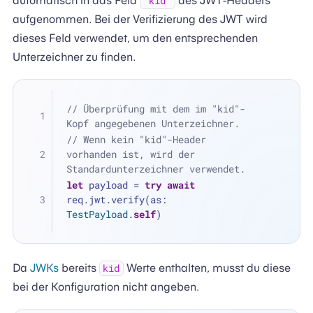
automatisch in das Feld
des JWT-Headers
"kid"
aufgenommen. Bei der Verifizierung des JWT wird
dieses Feld verwendet, um den entsprechenden
Unterzeichner zu finden.
// Überprüfung mit dem im "kid"-
Kopf angegebenen Unterzeichner.
// Wenn kein "kid"-Header 
vorhanden ist, wird der 
Standardunterzeichner verwendet.
let
 payload 
=
try
await
req.jwt.verify(as: 
TestPayload
.
self
)
Da
JWKs
bereits
Werte enthalten, musst du diese
kid
bei der Konfiguration nicht angeben.