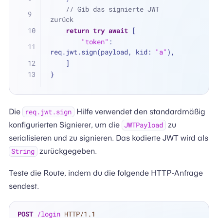
// Gib das signierte JWT 
zurück
return
try
await
 [
"token"
: 
req.jwt.sign(payload, kid: 
"a"
),
    ]
}
Die
Hilfe verwendet den standardmäßig
req.jwt.sign
konfigurierten Signierer, um die
zu
JWTPayload
serialisieren und zu signieren. Das kodierte JWT wird als
zurückgegeben.
String
Teste die Route, indem du die folgende HTTP-Anfrage
sendest.
POST
/login
HTTP/1.1