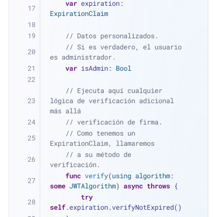
var
 expiration: 
ExpirationClaim
// Datos personalizados.
// Si es verdadero, el usuario 
es administrador.
var
 isAdmin: 
Bool
// Ejecuta aquí cualquier 
lógica de verificación adicional 
más allá
// verificación de firma.
// Como tenemos un 
ExpirationClaim, llamaremos
// a su método de 
verificación.
func
verify
(
using
algorithm
: 
some
JWTAlgorithm
) 
async
throws
 {
try
self
.expiration.verifyNotExpired()