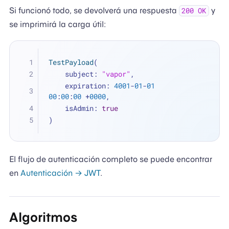
Si funcionó todo, se devolverá una respuesta
y
200 OK
se imprimirá la carga útil:
TestPayload
(
    subject: 
"vapor"
, 
    expiration: 
4001
-
01
-
01
00
:
00
:
00
+
0000
, 
    isAdmin: 
true
)
El flujo de autenticación completo se puede encontrar
en
Autenticación → JWT
.
Algoritmos