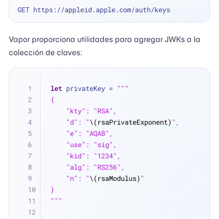
Vapor proporciona utilidades para agregar JWKs a la
colección de claves:
let
 privateKey 
=
"""
{
    "kty": "RSA",
    "d": "
\(rsaPrivateExponent)
",
    "e": "AQAB",
    "use": "sig",
    "kid": "1234",
    "alg": "RS256",
    "n": "
\(rsaModulus)
"
}
"""