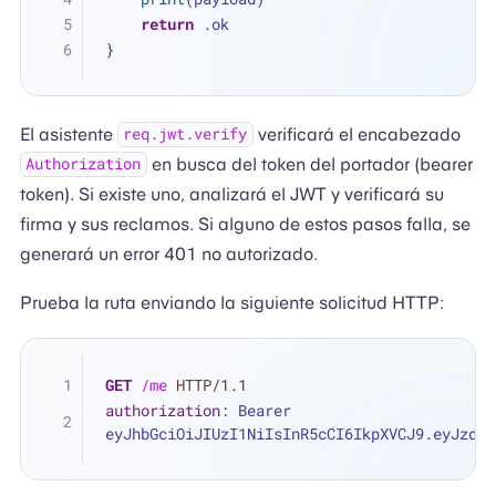
return
 .ok
}
El asistente
verificará el encabezado
req.jwt.verify
en busca del token del portador (bearer
Authorization
token). Si existe uno, analizará el JWT y verificará su
firma y sus reclamos. Si alguno de estos pasos falla, se
generará un error 401 no autorizado.
Prueba la ruta enviando la siguiente solicitud HTTP:
GET
/me
HTTP/1.1
authorization
: 
Bearer 
eyJhbGciOiJIUzI1NiIsInR5cCI6IkpXVCJ9.eyJzdWI