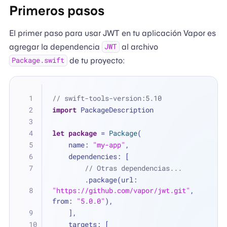
Primeros pasos
El primer paso para usar JWT en tu aplicación Vapor es
agregar la dependencia
al archivo
JWT
de tu proyecto:
Package.swift
// swift-tools-version:5.10
import
 PackageDescription
let
package
=
Package
(
    name: 
"my-app"
,
    dependencies: [
// Otras dependencias...
        .package(url: 
"https://github.com/vapor/jwt.git"
, 
from: 
"5.0.0"
),
    ],
    targets: [