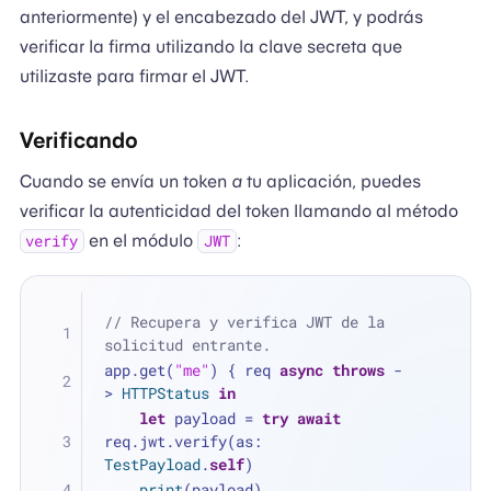
anteriormente) y el encabezado del JWT, y podrás
verificar la firma utilizando la clave secreta que
utilizaste para firmar el JWT.
Verificando
Cuando se envía un token
a
tu aplicación, puedes
verificar la autenticidad del token llamando al método
en el módulo
:
verify
JWT
// Recupera y verifica JWT de la 
solicitud entrante.
app.get(
"me"
) { req 
async
throws
 -
> 
HTTPStatus
in
let
 payload 
=
try
await
req.jwt.verify(as: 
TestPayload
.
self
)
print
(payload)