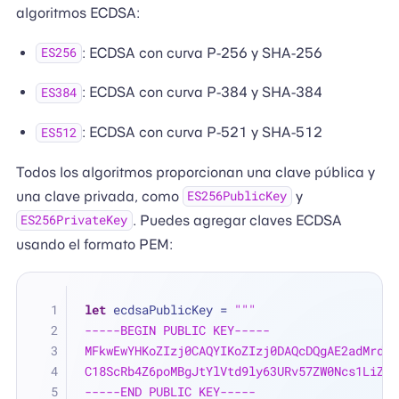
algoritmos ECDSA:
: ECDSA con curva P-256 y SHA-256
ES256
: ECDSA con curva P-384 y SHA-384
ES384
: ECDSA con curva P-521 y SHA-512
ES512
Todos los algoritmos proporcionan una clave pública y
una clave privada, como
y
ES256PublicKey
. Puedes agregar claves ECDSA
ES256PrivateKey
usando el formato PEM:
let
 ecdsaPublicKey 
=
"""
-----BEGIN PUBLIC KEY-----
MFkwEwYHKoZIzj0CAQYIKoZIzj0DAQcDQgAE2adMrdG7
C18ScRb4Z6poMBgJtYlVtd9ly63URv57ZW0Ncs1LiZB7
-----END PUBLIC KEY-----