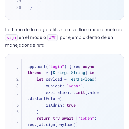
    }
}
La firma de la carga útil se realiza llamando al método
en el módulo
, por ejemplo dentro de un
sign
JWT
manejador de ruta:
app.post(
"login"
) { req 
async
throws
 -> [
String
: 
String
] 
in
let
 payload 
=
TestPayload
(
        subject: 
"vapor"
,
        expiration: .
init
(value: 
.distantFuture),
        isAdmin: 
true
    )
return
try
await
 [
"token"
: 
req.jwt.sign(payload)]