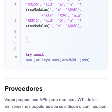
"RS256", "kid": "a", "n": "
\
(rsaModulus)
", "e": "AQAB"},
        {"kty": "RSA", "alg": 
"RS512", "kid": "b", "n": "
\
(rsaModulus)
", "e": "AQAB"},
    ]
}
"""
try
await
app.jwt.keys.use(jwksJSON: json)
Proveedores
Vapor proporciona APIs para manejar JWTs de los
emisores más populares que se indican a continuación.