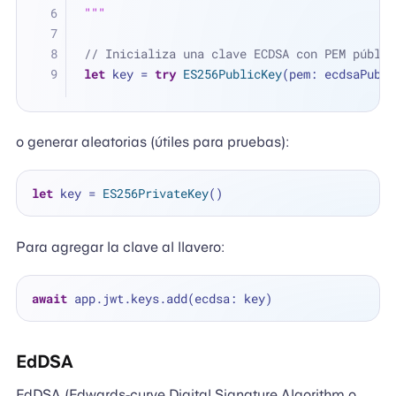
"""
// Inicializa una clave ECDSA con PEM públic
let
 key 
=
try
ES256PublicKey
(pem: ecdsaPubli
o generar aleatorias (útiles para pruebas):
let
 key 
=
ES256PrivateKey
Para agregar la clave al llavero:
await
EdDSA
EdDSA (Edwards-curve Digital Signature Algorithm o