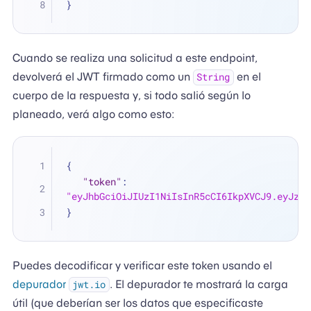
}
Cuando se realiza una solicitud a este endpoint,
devolverá el JWT firmado como un
en el
String
cuerpo de la respuesta y, si todo salió según lo
planeado, verá algo como esto:
{
"token"
:
"eyJhbGciOiJIUzI1NiIsInR5cCI6IkpXVCJ9.eyJzdW
}
Puedes decodificar y verificar este token usando el
depurador
. El depurador te mostrará la carga
jwt.io
útil (que deberían ser los datos que especificaste