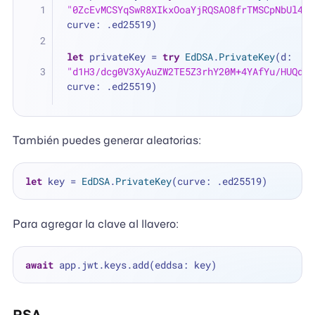
"0ZcEvMCSYqSwR8XIkxOoaYjRQSAO8frTMSCpNbUl4lE
curve: .ed25519)
let
 privateKey 
=
try
EdDSA
.
PrivateKey
(d: 
"d1H3/dcg0V3XyAuZW2TE5Z3rhY20M+4YAfYu/HUQd8w
curve: .ed25519)
También puedes generar aleatorias:
let
 key 
=
EdDSA
.
PrivateKey
Para agregar la clave al llavero:
await
RSA