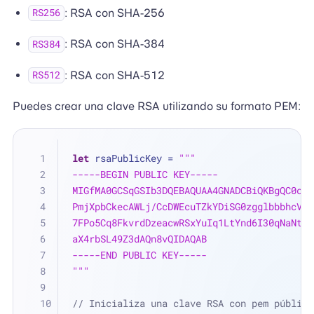
: RSA con SHA-256
RS256
: RSA con SHA-384
RS384
: RSA con SHA-512
RS512
Puedes crear una clave RSA utilizando su formato PEM:
let
 rsaPublicKey 
=
"""
-----BEGIN PUBLIC KEY-----
MIGfMA0GCSqGSIb3DQEBAQUAA4GNADCBiQKBgQC0cOt
PmjXpbCkecAWLj/CcDWEcuTZkYDiSG0zgglbbbhcV0v
7FPo5Cq8FkvrdDzeacwRSxYuIq1LtYnd6I30qNaNthn
aX4rbSL49Z3dAQn8vQIDAQAB
-----END PUBLIC KEY-----
"""
// Inicializa una clave RSA con pem público