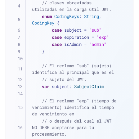
// claves abreviadas 
utilizadas en la carga útil JWT.
enum
CodingKeys
: 
String
, 
CodingKey
 {
case
 subject 
=
"sub"
case
 expiration 
=
"exp"
case
 isAdmin 
=
"admin"
    }
// El reclamo "sub" (sujeto) 
identifica al principal que es el
// sujeto del JWT.
var
 subject: 
SubjectClaim
// El reclamo "exp" (tiempo de 
vencimiento) identifica el tiempo 
de vencimiento en
// o después del cual el JWT 
NO DEBE aceptarse para tu 
procesamiento.