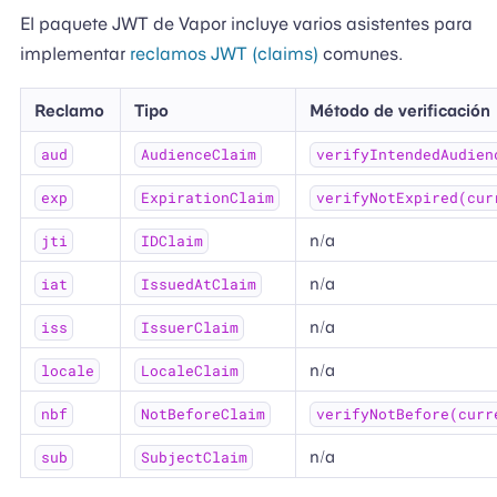
El paquete JWT de Vapor incluye varios asistentes para
implementar
reclamos JWT (claims)
comunes.
Reclamo
Tipo
Método de verificación
aud
AudienceClaim
verifyIntendedAudien
exp
ExpirationClaim
verifyNotExpired(cur
n/a
jti
IDClaim
n/a
iat
IssuedAtClaim
n/a
iss
IssuerClaim
n/a
locale
LocaleClaim
nbf
NotBeforeClaim
verifyNotBefore(curr
n/a
sub
SubjectClaim