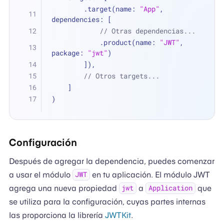
        .target(name: 
"App"
, 
dependencies: [
// Otras dependencias...
            .product(name: 
"JWT"
, 
package: 
"jwt"
)
        ]),
// Otros targets...
    ]
)
Configuración
Después de agregar la dependencia, puedes comenzar
a usar el módulo
en tu aplicación. El módulo JWT
JWT
agrega una nueva propiedad
a
que
jwt
Application
se utiliza para la configuración, cuyas partes internas
las proporciona la librería
JWTKit
.