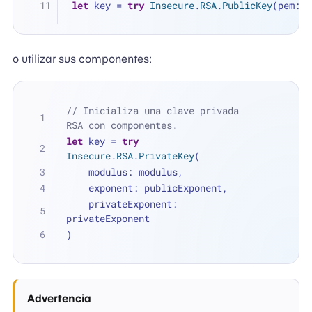
let
 key 
=
try
Insecure
.
RSA
.
PublicKey
(pem: r
o utilizar sus componentes:
// Inicializa una clave privada 
RSA con componentes.
let
 key 
=
try
Insecure
.
RSA
.
PrivateKey
(
    modulus: modulus, 
    exponent: publicExponent, 
    privateExponent: 
privateExponent
)
Advertencia