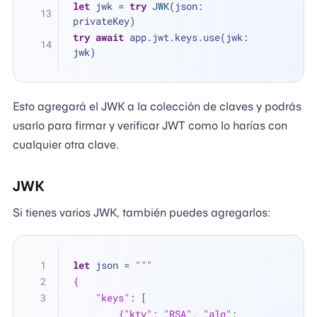
let
 jwk 
=
try
JWK
(json: 
privateKey)
try
await
 app.jwt.keys.use(jwk: 
jwk)
Esto agregará el JWK a la colección de claves y podrás
usarlo para firmar y verificar JWT como lo harías con
cualquier otra clave.
JWK
Si tienes varios JWK, también puedes agregarlos:
let
 json 
=
"""
{
    "keys": [
        {"kty": "RSA", "alg": 