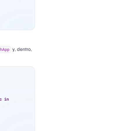
y, dentro,
hApp
c
in