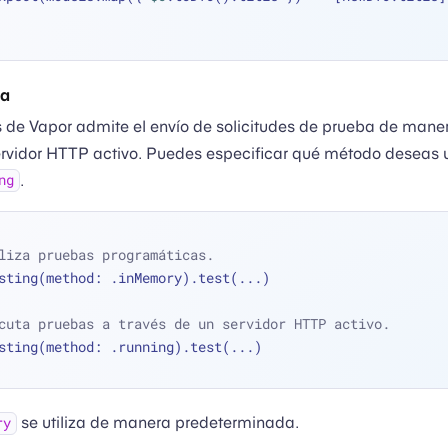
ba
 de Vapor admite el envío de solicitudes de prueba de man
ervidor HTTP activo. Puedes especificar qué método deseas ut
.
ng
liza pruebas programáticas.
sting(method: .inMemory).test(
...
)
cuta pruebas a través de un servidor HTTP activo.
sting(method: .running).test(
...
)
se utiliza de manera predeterminada.
ry