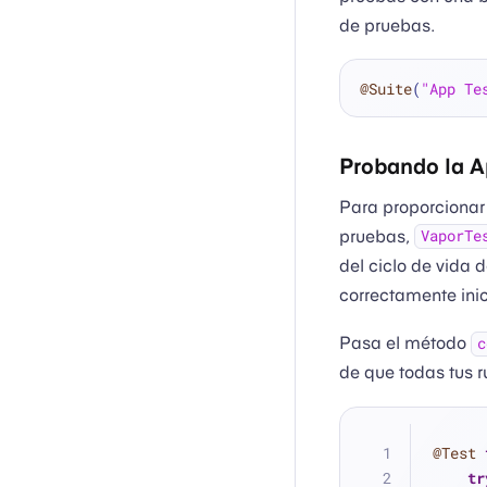
de pruebas.
@Suite
(
"App Te
Probando la A
Para proporcionar
pruebas,
VaporTe
del ciclo de vida 
correctamente ini
Pasa el método
c
de que todas tus r
@Test
tr