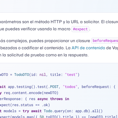
arámetros son el método HTTP y la URL a solicitar. El closure
e puedes verificar usando la macro
.
#expect
más complejas, puedes proporcionar un closure
beforeReques
bezados o codificar el contenido. La
API de contenido
de Vap
n la solicitud de prueba como en la respuesta.
wDTO 
=
TodoDTO
(id: 
nil
, title: 
"test"
)
ait
 app.testing().test(.
POST
, 
"todos"
, beforeRequest: { 
y
 req.content.encode(newDTO)
erResponse: { res 
async
throws
in
  #expect(res.status 
==
 .ok)
t
 models 
=
try
await
Todo
.query(on: app.db).all()
  #expect(models.map({ 
$0
.toDTO().title }) 
==
 [newDTO.title]