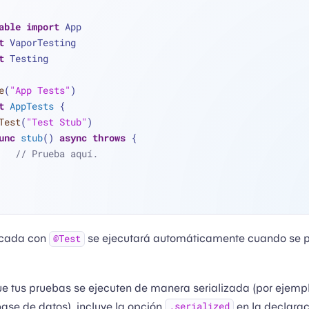
able
import
 App
t
 VaporTesting
t
 Testing
e
(
"App Tests"
)
t
AppTests
 {
Test
(
"Test Stub"
)
unc
stub
() 
async
throws
 {
// Prueba aquí.
rcada con
se ejecutará automáticamente cuando se p
@Test
e tus pruebas se ejecuten de manera serializada (por ejemplo
ase de datos), incluye la opción
en la declarac
.serialized