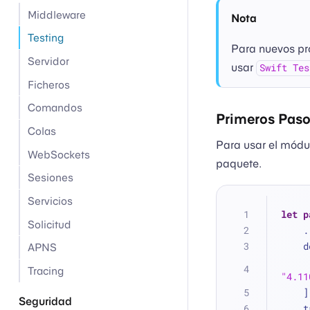
Middleware
Nota
Testing
Para nuevos pr
Servidor
usar
Swift Tes
Ficheros
Comandos
Primeros Pas
Colas
Para usar el mód
WebSockets
paquete.
Sesiones
Servicios
let
p
Solicitud
.
 
APNS
Tracing
"4.11
   
Seguridad
 