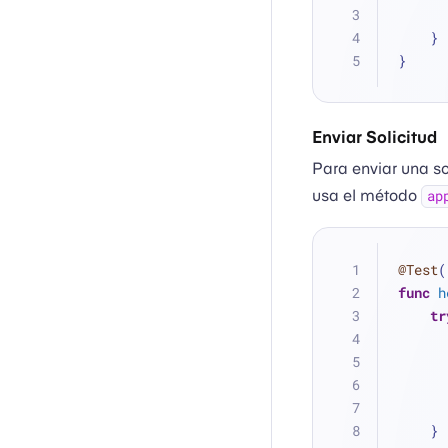
    }
}
Enviar Solicitud
Para enviar una so
usa el método
ap
@Test
(
func
h
tr
    }