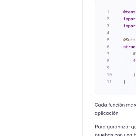
@test
impor
impor
@Suit
struc
@
f
    }
}
Cada función ma
aplicación.
Para garantizar qu
pruebas con una b