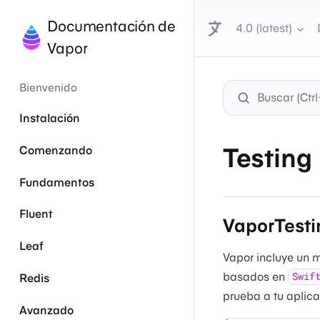
Documentación de
4.0 (latest)
Vapor
Bienvenido
Instalación
Testing
Comenzando
Fundamentos
Fluent
VaporTesti
Leaf
Vapor incluye un
basados en
Swif
Redis
prueba a tu aplic
Avanzado