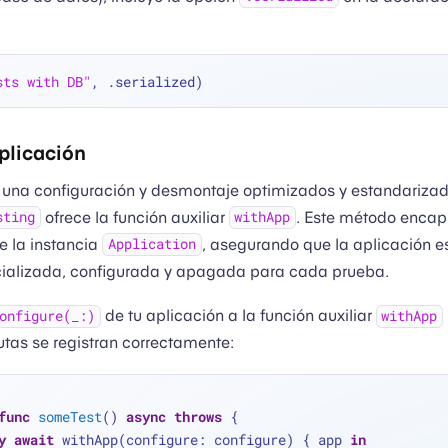
sts with DB"
plicación
 una configuración y desmontaje optimizados y estandarizad
ofrece la función auxiliar
. Este método encap
sting
withApp
de la instancia
, asegurando que la aplicación e
Application
cializada, configurada y apagada para cada prueba.
de tu aplicación a la función auxiliar
onfigure(_:)
withApp
utas se registran correctamente:
func
someTest
() 
async
throws
 { 
y
await
 withApp(configure: configure) { app 
in