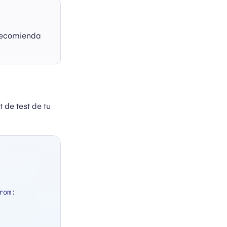
 recomienda
 de test de tu
, from: 