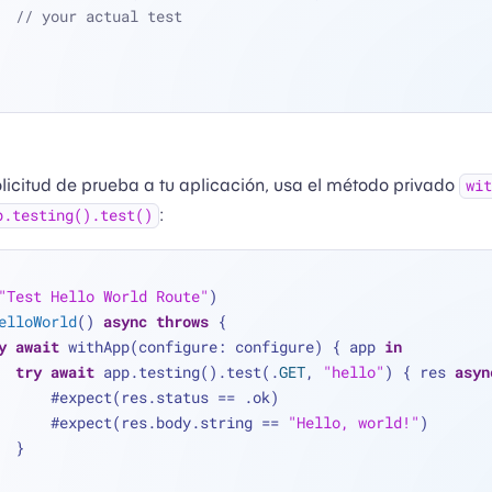
// your actual test
licitud de prueba a tu aplicación, usa el método privado
wit
:
p.testing().test()
"Test Hello World Route"
)
elloWorld
() 
async
throws
 {
y
await
 withApp(configure: configure) { app 
in
try
await
 app.testing().test(.
GET
, 
"hello"
) { res 
asyn
            #expect(res.status 
==
 .ok)
            #expect(res.body.string 
==
"Hello, world!"
)
        }