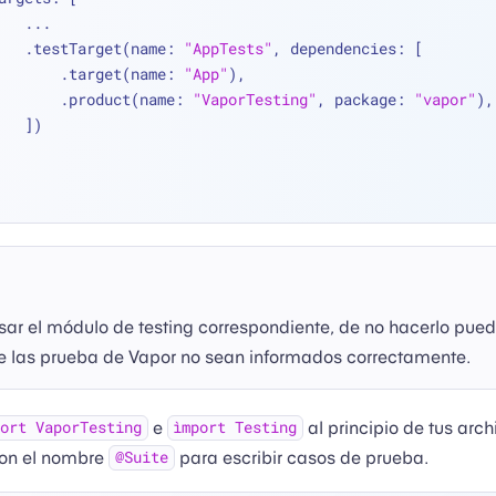
...
        .testTarget(name: 
"AppTests"
, dependencies: [
            .target(name: 
"App"
),
            .product(name: 
"VaporTesting"
, package: 
"vapor"
),
        ])
ar el módulo de testing correspondiente, de no hacerlo pue
de las prueba de Vapor no sean informados correctamente.
e
al principio de tus arc
ort VaporTesting
ìmport Testing
con el nombre
para escribir casos de prueba.
@Suite