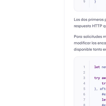
}
Los dos primeros p
respuesta HTTP qu
Para solicitudes 
modificar los enca
disponible tanto e
let
 ne
try
aw
tr
}, aft
  
le
  