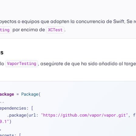
oyectos o equipos que adopten la concurrencia de Swift, Se
por encima de
.
ting
XCTest
os
ulo
, asegúrate de que ha sido añadido al target
VaporTesting
ackage
=
Package
(
..
   dependencies: [
        .package(url: 
"https://github.com/vapor/vapor.git"
0.1"
)
 ],
   targets: [