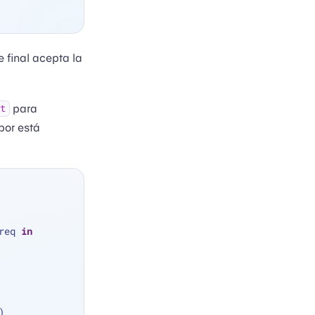
 final acepta la
para
t
or está
req 
in
)