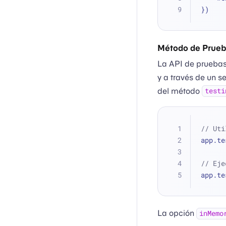
})
Método de Prue
La API de pruebas
y a través de un s
del método
testi
// Uti
app.te
// Eje
app.te
La opción
inMemo