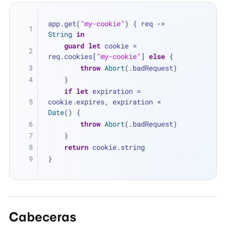
app.get(
"my-cookie"
) { req -> 
String
in
guard
let
 cookie 
=
req.cookies[
"my-cookie"
] 
else
 {
throw
Abort
(.badRequest)
    }
if
let
 expiration 
=
cookie.expires, expiration 
<
Date
() {
throw
Abort
(.badRequest)
    }
return
 cookie.string
}
Cabeceras