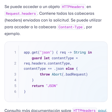
Se puede acceder a un objeto
en
HTTPHeaders
. Contiene todas las cabeceras
Request.headers
(headers) enviadas con la solicitud. Se puede utilizar
para acceder a la cabecera
, por
Content-Type
ejemplo.
app.get(
"json"
) { req -> 
String
in
guard
let
 contentType 
=
req.headers.contentType, 
contentType 
==
 .json 
else
 {
throw
Abort
(.badRequest)
    }
return
"JSON"
}
Consulta más documentación sobre
aquí
.
HTTPHeaders