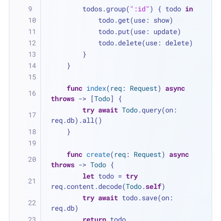
        todos.group(
":id"
) { todo 
in
            todo.get(use: show)
            todo.put(use: update)
            todo.delete(use: delete)
        }
    }
func
index
(
req
: 
Request
) 
async
throws
 -> [
Todo
] {
try
await
Todo
.query(on: 
req.db).all()
    }
func
create
(
req
: 
Request
) 
async
throws
 -> 
Todo
 {
let
 todo 
=
try
req.content.decode(
Todo
.
self
)
try
await
 todo.save(on: 
req.db)
return
 todo