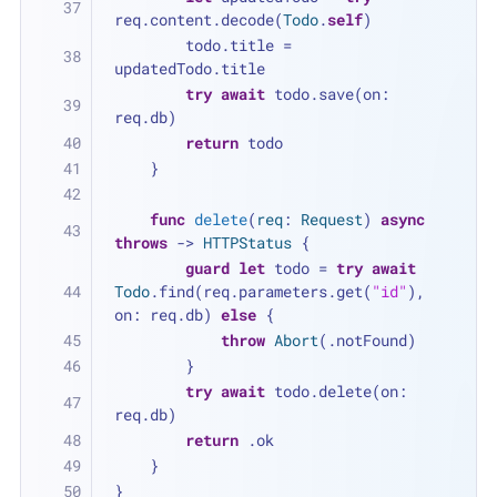
req.content.decode(
Todo
.
self
)
        todo.title 
=
updatedTodo.title
try
await
 todo.save(on: 
req.db)
return
 todo
    }
func
delete
(
req
: 
Request
) 
async
throws
 -> 
HTTPStatus
 {
guard
let
 todo 
=
try
await
Todo
.find(req.parameters.get(
"id"
), 
on: req.db) 
else
 {
throw
Abort
(.notFound)
        }
try
await
 todo.delete(on: 
req.db)
return
 .ok
    }
}