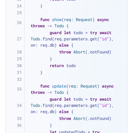
    }
func
show
(
req
: 
Request
) 
async
throws
 -> 
Todo
 {
guard
let
 todo 
=
try
await
Todo
.find(req.parameters.get(
"id"
), 
on: req.db) 
else
 {
throw
Abort
(.notFound)
        }
return
 todo
    }
func
update
(
req
: 
Request
) 
async
throws
 -> 
Todo
 {
guard
let
 todo 
=
try
await
Todo
.find(req.parameters.get(
"id"
), 
on: req.db) 
else
 {
throw
Abort
(.notFound)
        }
let
 updatedTodo 
=
try