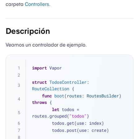
carpeta
Controllers
.
Descripción
Veamos un controlador de ejemplo.
import
 Vapor
struct
TodosController
: 
RouteCollection
 {
func
boot
(
routes
: 
RoutesBuilder
) 
throws
 {
let
 todos 
=
routes.grouped(
"todos"
)
        todos.get(use: index)
        todos.post(use: create)