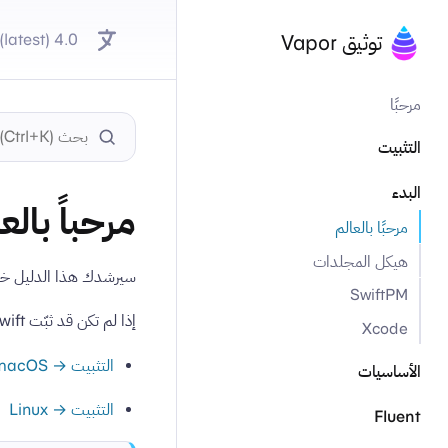
4.0 (latest)
توثيق Vapor
مرحبًا
التثبيت
البدء
مرحباً بالع
مرحبًا بالعالم
هيكل المجلدات
سيرشدك هذا الدليل خطوة بخطوة خلال 
SwiftPM
إذا لم تكن قد ثبّت Swift أو Vapor Toolbox بعد، فاطّلع على قسم التثبيت.
Xcode
التثبيت → macOS
الأساسيات
التثبيت → Linux
Fluent