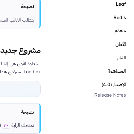
Leaf
نصيحة
Redis
يتطلب القالب المستخدم من قِبل r Toolbox
متقدّم
الأمان
مشروع جديد
النشر
المساهمة
Toolbox. سيؤدي هذا إلى إنشاء مجلد جديد في الدليل الحالي يحتوي على المشروع.
الإصدار (4.0)
Release Notes
نصيحة
تمنحك الراية
قا
-n