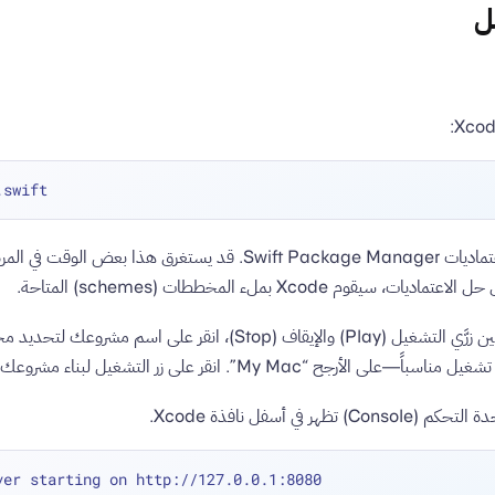
ل
سيبدأ تلقائياً في تنزيل اعتماديات Swift Package Manager. قد يستغرق هذا بعض
سيقوم Xcode بملء المخططات (schemes) المتاحة.
جح “My Mac”. انقر على زر التشغيل لبناء مشروعك وتشغيله.
ر في أسفل نافذة Xcode.