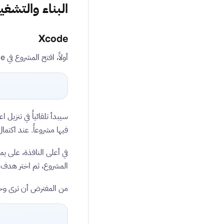
البناء والتشغي
Xcode
أولاً، افتح المشروع في Xcode:
فيها مشروعاً. عند اكتمال حل الاعتماديات، 
المشروع، ثم اختر هدف تشغيل مناسباً—على الأر
من المفترض أن ترى وحدة التحكم (Console) تظه