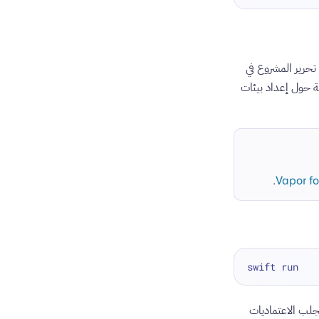
(وحتى على macOS إذا لم ترغب في استخدام Xcode) يمكنك تحرير المشروع في
حول إعداد بيئات
.
Vapor f
جلب الاعتماديات