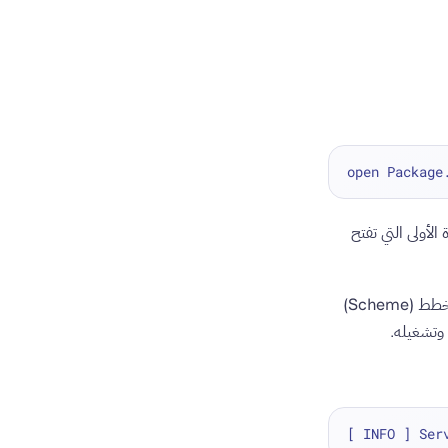
 الوقت في المرة الأولى التي تفتح
في أعلى النافذة، على يمين زرَّي التشغيل (Play) والإيقاف (Stop)، انقر على اسم مشروعك لتحديد مخطط (Scheme)