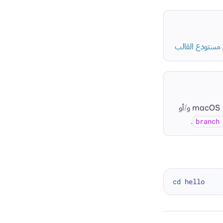
مستودع القالب
بشكل افتراضي. إذا لم تتمكن من الترقية إلى macOS 12 و/أو
.
cd