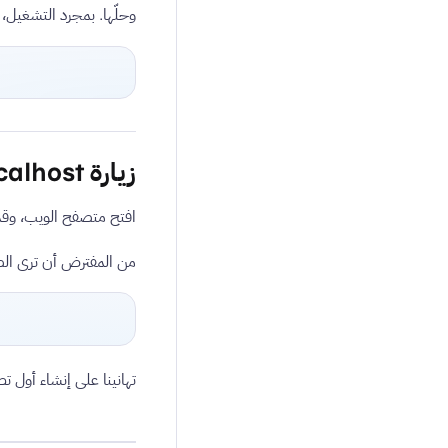
وحلّها. بمجرد التشغيل،
زيارة Localhost
افتح متصفح الويب، وقم 
من المفترض أن ترى الصف
تهانينا على إنشاء أول تطبيق Vapor خاص بك وبنائه و