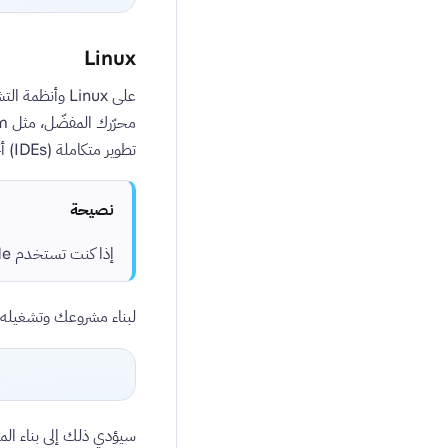
Linux
محرّرك المفضّل، مثل Vim أو VSCode. راجع
تطوير متكاملة (IDEs) أخرى.
نصيحة
إذا كنت تستخدم VSCode كمحرّر للكود، فإننا نوصي بتثبيت امتداد Vapor الرسمي:
لبناء مشروعك وتشغيله، ن
سيؤدي ذلك إلى بناء الم