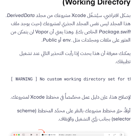
Working Directory)
بشكل افتراضي، سيُشغّل Xcode مشروعك من مجلد
DerivedData
.
هذا المجلد ليس نفس المجلد الجذري لمشروعك (حيث يوجد ملف
Package.swift
الخاص بك). وهذا يعني أن Vapor لن يتمكن من
العثور على ملفات ومجلدات مثل
.env
أو
Public
.
يمكنك معرفة أن هذا يحدث إذا رأيت التحذير التالي عند تشغيل
تطبيقك.
لإصلاح هذا، عيّن دليل عمل مخصّصاً في مخطط Xcode لمشروعك.
أولاً، حرّر مخطط مشروعك بالنقر على محدّد المخطط (scheme
selector) بجانب زرَّي التشغيل والإيقاف.