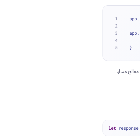
app.
app.
}
لبات HTTP أثناء وقت التهيئة. إذا كنت تُجري طلبات HTTP داخل معالج مسار،
let
 response