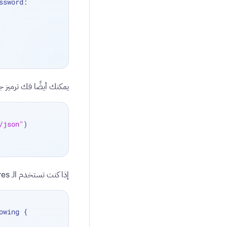
, password: 
يمكنك أيضًا فك ترميز 
/json"
)
إذا كنت تستخدم الـ futures، فيمكنك استخدام
owing { 