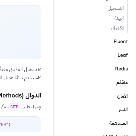
التسجيل
البيئة
الأخطاء
Fluent
Leaf
Redis
فاستخدم دائمًا عميل ا
متقدّم
الدوال (Methods)
الأمان
لإجراء طلب
، مرِّر عنوان URL ا
GET
النشر
المساهمة
200"