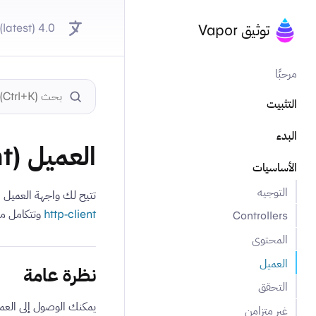
4.0 (latest)
توثيق Vapor
مرحبًا
التثبيت
البدء
العميل (Client)
الأساسيات
التوجيه
تتيح لك واجهة العميل (Client API) في Vapor إجراء استدعاءات HTTP إلى الموارد الخارجية. وهي مبنية ع
http-client
وتتكامل م
Controllers
المحتوى
العميل
نظرة عامة
التحقق
يمكنك الوصول إلى العمي
غير متزامن