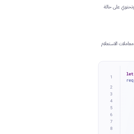
رجَع استجابة العميل كـ future وتحتوي على حالة
و معاملات الاستعلام
let
req