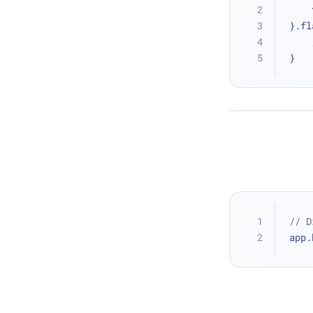
}.fl
}
// D
app.