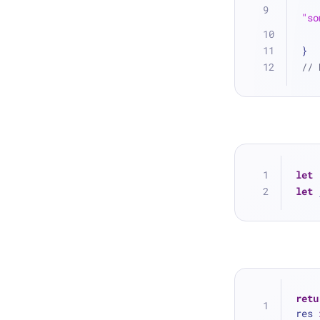
"so
}
// 
let
 
let
 
retu
res 