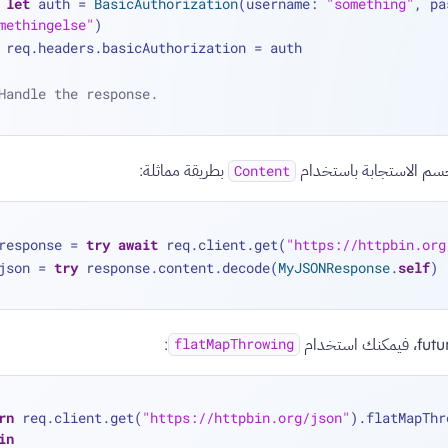
let
 auth 
=
BasicAuthorization
(username: 
"something"
methingelse"
)
    req.headers.basicAuthorization 
=
 auth
Handle the response.
جسم الاستجابة باستخدام
بطريقة مماثلة:
Content
response 
=
try
await
 req.client.get(
"https://httpbin.org
json 
=
try
 response.content.decode(
MyJSONResponse
.
self
)
:
flatMapThrowing
rn
 req.client.get(
"https://httpbin.org/json"
).flatMapThr
in