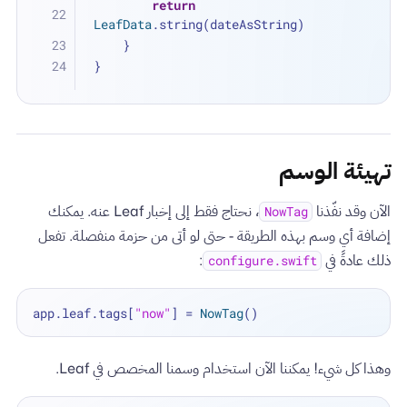
return
LeafData
.string(dateAsString)
    }
}
تهيئة الوسم
الآن وقد نفّذنا
، نحتاج فقط إلى إخبار Leaf عنه. يمكنك
NowTag
إضافة أي وسم بهذه الطريقة - حتى لو أتى من حزمة منفصلة. تفعل
ذلك عادةً في
:
configure.swift
app.leaf.tags[
"now"
] 
=
NowTag
وهذا كل شيء! يمكننا الآن استخدام وسمنا المخصص في Leaf.