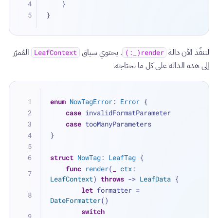
    }
}
لننفّذ الآن دالة
. يحتوي سياق
المُمرّر
LeafContext
render(_:)
إلى هذه الدالة على كل ما نحتاجه.
enum
NowTagError
: 
Error
 {
case
 invalidFormatParameter
case
 tooManyParameters
}
struct
NowTag
: 
LeafTag
 {
func
render
(
_
ctx
: 
LeafContext
) 
throws
 -> 
LeafData
 {
let
 formatter 
=
DateFormatter
()
switch