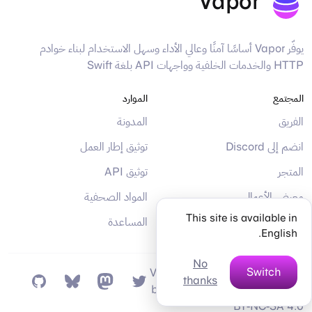
Vapor
يوفّر Vapor أساسًا آمنًا وعالي الأداء وسهل الاستخدام لبناء خوادم
HTTP والخدمات الخلفية وواجهات API بلغة Swift
المجتمع
الموارد
الفريق
المدونة
انضم إلى Discord
توثيق إطار العمل
المتجر
توثيق API
معرض الأعمال
المواد الصحفية
This site is available in
الداعمون
المساعدة
English.
No
Switch
Vapor Documentation © 2026
thanks
GitHub
Mastodon
Bsky
Twitter
by Vapor is licensed under CC
BY-NC-SA 4.0