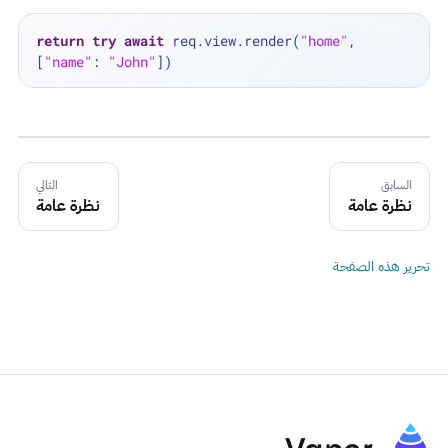
return
try
await
 req.view.render(
"home"
, 
[
"name"
: 
"John"
السابق
التالي
نظرة عامة
نظرة عامة
تحرير هذه الصفحة