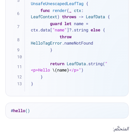
UnsafeUnescapedLeafTag
 {
func
render
(
_
ctx
: 
LeafContext
) 
throws
 -> 
LeafData
 {
guard
let
 name 
=
ctx.data[
"name"
]
?
.string 
else
 {
throw
HelloTagError
.nameNotFound
        }
return
LeafData
.string(
"
<p>Hello 
\(name)
</p>"
)
    }
}
#
hello
()
المتحكّم
: