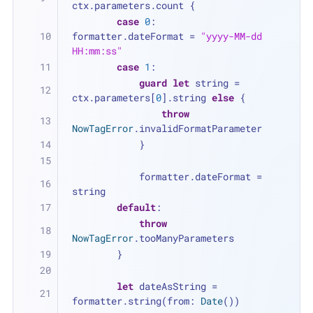
ctx.parameters.count {
case
0
: 
formatter.dateFormat 
=
"yyyy-MM-dd 
HH:mm:ss"
case
1
:
guard
let
 string 
=
ctx.parameters[
0
].string 
else
 {
throw
NowTagError
.invalidFormatParameter
            }
            formatter.dateFormat 
=
string
default
:
throw
NowTagError
.tooManyParameters
        }
let
 dateAsString 
=
formatter.string(from: 
Date
())