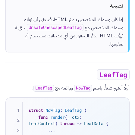
نصيحة
إذا كان وسمك المخصص يصيّر HTML، فينبغي أن توائم
وسمك المخصص مع
حتى لا
UnsafeUnescapedLeafTag
يُهرَّب HTML. تذكّر التحقق من أي مدخلات مستخدم أو
تعقيمها.
LeafTag
أولًا أنشئ صنفًا باسم
ووائمه مع
.
LeafTag
NowTag
struct
NowTag
: 
LeafTag
 {
func
render
(
_
ctx
: 
LeafContext
) 
throws
 -> 
LeafData
 {
...