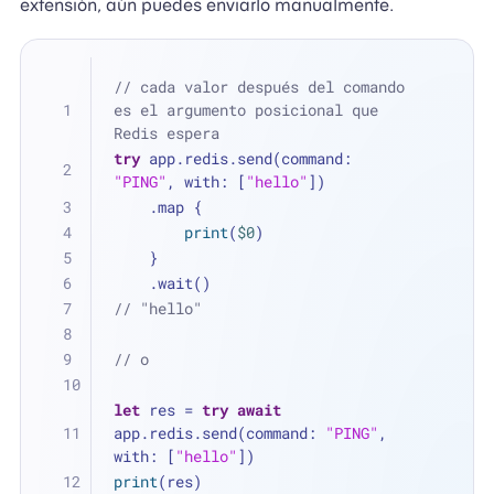
extensión, aún puedes enviarlo manualmente.
// cada valor después del comando 
es el argumento posicional que 
Redis espera
try
 app.redis.send(command: 
"PING"
, with: [
"hello"
])
    .map {
print
(
$0
)
    }
    .wait()
// "hello"
// o
let
 res 
=
try
await
app.redis.send(command: 
"PING"
, 
with: [
"hello"
])
print
(res)