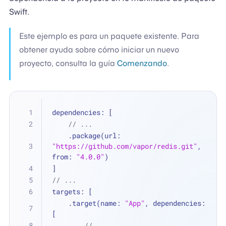
Swift.
Este ejemplo es para un paquete existente. Para
obtener ayuda sobre cómo iniciar un nuevo
proyecto, consulta la guía
Comenzando
.
dependencies: [
// ...
    .package(url: 
"https://github.com/vapor/redis.git"
, 
from: 
"4.0.0"
)
]
// ...
targets: [
    .target(name: 
"App"
, dependencies: 
[
// ...