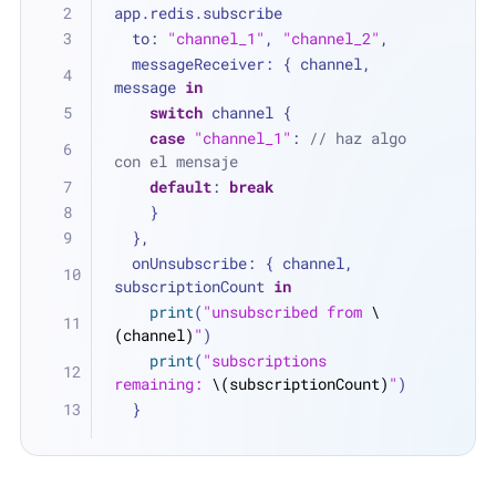
app.redis.subscribe
  to: 
"channel_1"
, 
"channel_2"
,
  messageReceiver: { channel, 
message 
in
switch
 channel {
case
"channel_1"
: 
// haz algo 
con el mensaje
default
: 
break
    }
  },
  onUnsubscribe: { channel, 
subscriptionCount 
in
print
(
"unsubscribed from 
\
(channel)
"
)
print
(
"subscriptions 
remaining: 
\(subscriptionCount)
"
)
  }