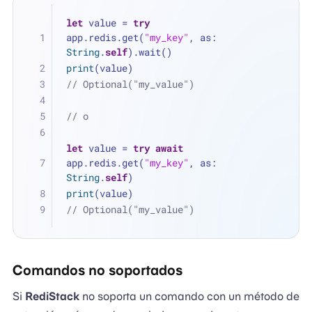
let
 value 
=
try
app.redis.get(
"my_key"
, as: 
String
.
self
).wait()
print
(value)
// Optional("my_value")
// o
let
 value 
=
try
await
app.redis.get(
"my_key"
, as: 
String
.
self
)
print
(value)
// Optional("my_value")
Comandos no soportados
Si
RediStack
no soporta un comando con un método de