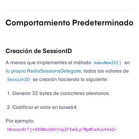
Comportamiento Predeterminado
Creación de SessionID
A menos que implementes el método
en
makeNewID()
tu propio RedisSessionsDelegate
, todos los valores de
se crearán haciendo lo siguiente:
SessionID
Generar 32 bytes de caracteres aleatorios.
Codificar el valor en base64.
Por ejemplo:
Hbxozx8rTj+XXGWAzOhh1npZFXaGLpTWpWCaXuo44xQ=