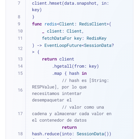
client.hmset(data.snapshot, in: 
key)
}
func
redis
<
Client
: 
RedisClient
>(
_
client
: 
Client
,
fetchDataFor
key
: 
RedisKey
) -> 
EventLoopFuture
<
SessionData
?
> {
return
 client
        .hgetall(from: key)
        .map { hash 
in
// hash es [String: 
RESPValue], por lo que 
necesitamos intentar 
desempaquetar el
// valor como una 
cadena y almacenar cada valor en 
el contenedor de datos
return
hash.reduce(into: 
SessionData
()) 