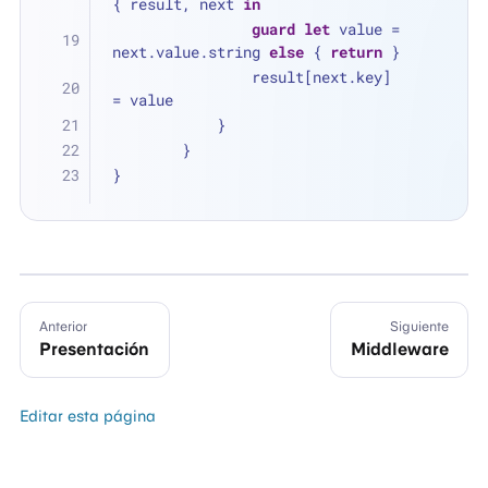
{ result, next 
in
guard
let
 value 
=
next.value.string 
else
 { 
return
 }
                result[next.key] 
=
 value
            }
        }
}
Anterior
Siguiente
Presentación
Middleware
Editar esta página