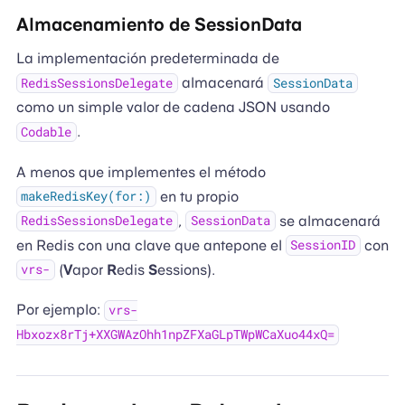
Almacenamiento de SessionData
La implementación predeterminada de
almacenará
RedisSessionsDelegate
SessionData
como un simple valor de cadena JSON usando
.
Codable
A menos que implementes el método
en tu propio
makeRedisKey(for:)
,
se almacenará
RedisSessionsDelegate
SessionData
en Redis con una clave que antepone el
con
SessionID
(
V
apor
R
edis
S
essions).
vrs-
Por ejemplo:
vrs-
Hbxozx8rTj+XXGWAzOhh1npZFXaGLpTWpWCaXuo44xQ=