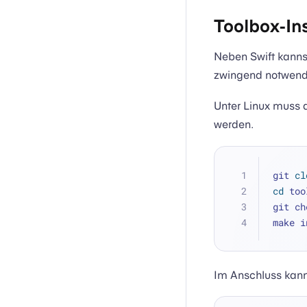
Toolbox-Ins
Neben Swift kannst
zwingend notwendig
Unter Linux muss 
werden.
git 
cl
cd
 too
git ch
make i
Im Anschluss kanns