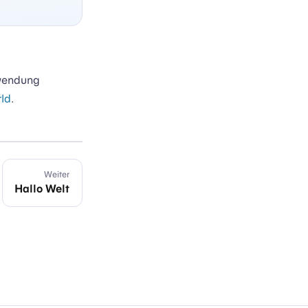
nwendung
rld
.
Weiter
Hallo Welt