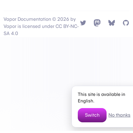
Vapor Documentation © 2026 by
Twitter
Mastodon
Bsky
Gi
Vapor is licensed under CC BY-NC-
SA 4.0
This site is available in
English.
Switch
No thanks