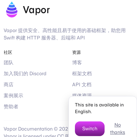
Vapor
Vapor 提供安全、高性能且易于使用的基础框架，助您用
Swift 构建 HTTP 服务器、后端和 API
社区
资源
团队
博客
加入我们的 Discord
框架文档
商店
API 文档
案例展示
媒体资源
This site is available in
赞助者
帮助
English.
No
Switch
Vapor Documentation © 2026 by
thanks
Twitter
Mastodon
Bsky
Gi
Vapor is licensed under CC BY-NC-