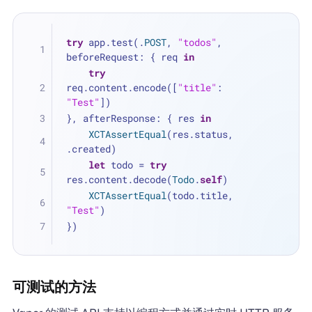
try
 app.test(.
POST
, 
"todos"
, 
beforeRequest: { req 
in
try
req.content.encode([
"title"
: 
"Test"
])
}, afterResponse: { res 
in
XCTAssertEqual
(res.status, 
.created)
let
 todo 
=
try
res.content.decode(
Todo
.
self
)
XCTAssertEqual
(todo.title, 
"Test"
)
})
可测试的方法