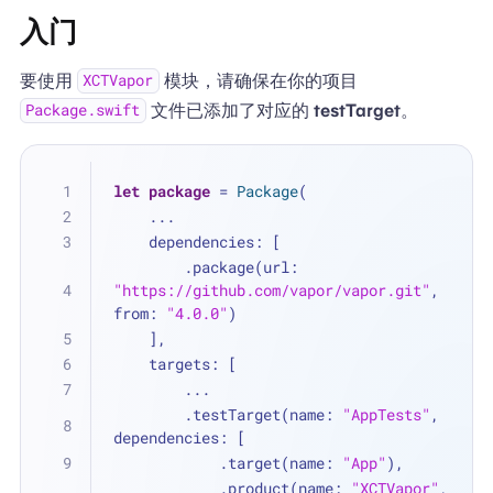
入门
要使用
模块，请确保在你的项目
XCTVapor
文件已添加了对应的
testTarget
。
Package.swift
let
package
=
Package
(
...
    dependencies: [
        .package(url: 
"https://github.com/vapor/vapor.git"
, 
from: 
"4.0.0"
)
    ],
    targets: [
...
        .testTarget(name: 
"AppTests"
, 
dependencies: [
            .target(name: 
"App"
),
            .product(name: 
"XCTVapor"
, 