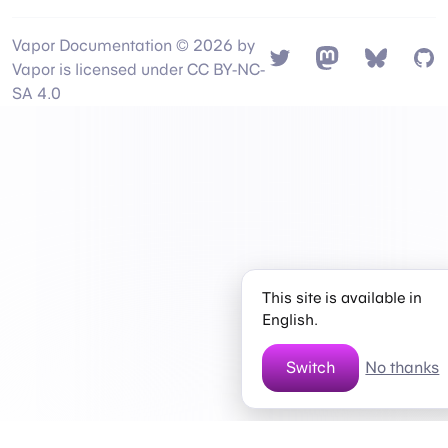
Vapor Documentation © 2026 by
Twitter
Mastodon
Bsky
Gi
Vapor is licensed under CC BY-NC-
SA 4.0
This site is available in
English.
Switch
No thanks