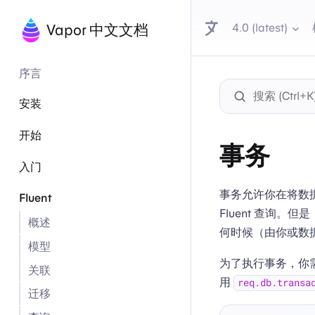
4.0 (latest)
Vapor 中文文档
序言
安装
开始
事务
入门
事务允许你在将数
Fluent
Fluent 查询
概述
何时候（由你或数
模型
为了执行事务，你需
关联
用
req.db.transa
迁移