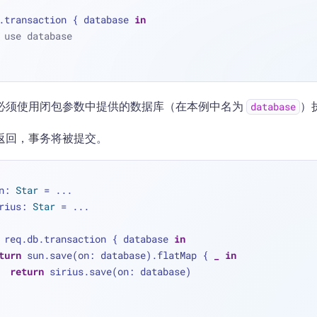
.transaction { database 
in
 use database
必须使用闭包参数中提供的数据库（在本例中名为
）
database
返回，事务将被提交。
n: 
Star
=
...
rius: 
Star
=
...
 req.db.transaction { database 
in
turn
 sun.save(on: database).flatMap { 
_
in
return
 sirius.save(on: database)