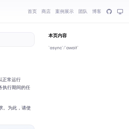
首页
商店
案例展示
团队
博客
GitHub
本页内容
`async`/`await`
以正常运行
事务执行期间的任
请求。为此，请使