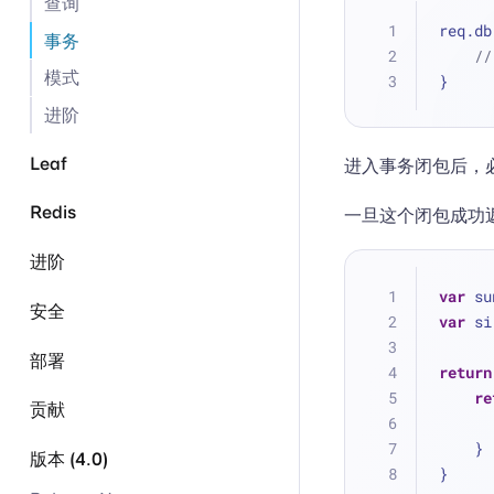
查询
req.db
事务
//
模式
}
进阶
Leaf
进入事务闭包后，
Redis
一旦这个闭包成功
进阶
var
 su
安全
var
 si
部署
return
re
贡献
    }
版本 (4.0)
}