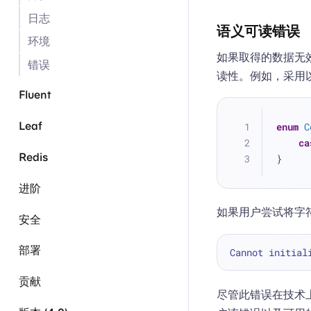
日志
语义可读错误
环境
如果取得的数据无
错误
读性。例如，采用
Fluent
Leaf
enum
C
ca
Redis
}
进阶
如果用户尝试将字
安全
部署
Cannot initial
贡献
尽管此错误在技术