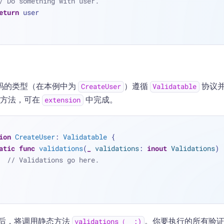
/ Do something with user.
eturn
 user
码的类型（在本例中为
）遵循
协议
CreateUser
Validatable
方法，可在
中完成。
extension
ion
CreateUser
: 
Validatable
 {
atic
func
validations
(
_
validations
: 
inout
Validations
) 
// Validations go here.
后，将调用静态方法
。你要执行的所有验
validations（_ :)