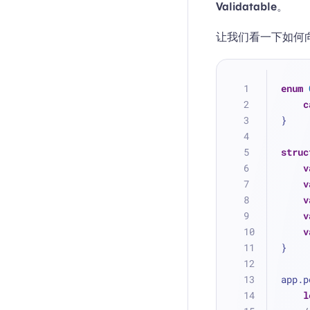
Validatable
。
让我们看一下如何
enum
c
}
struc
v
v
v
v
v
}
app.p
l