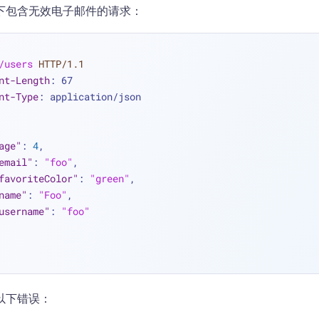
下包含无效电子邮件的请求：
/users
HTTP/1.1
nt-Length
: 
67
nt-Type
: 
application/json
age"
:
4
,
email"
:
"foo"
,
favoriteColor"
:
"green"
,
name"
:
"Foo"
,
username"
:
"foo"
以下错误：