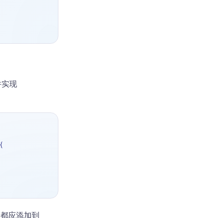
并实现
{
证都应添加到