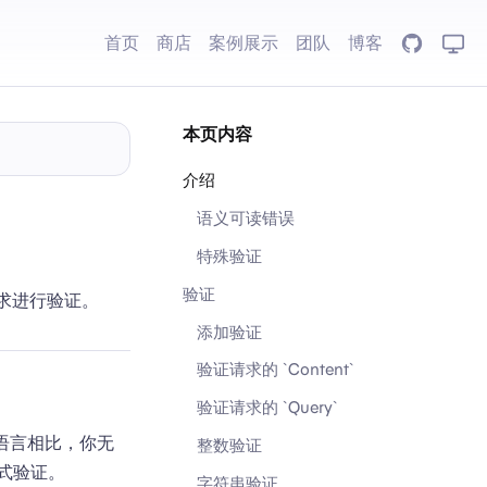
首页
商店
案例展示
团队
博客
GitHub
本页内容
介绍
语义可读错误
特殊验证
验证
请求进行验证。
添加验证
验证请求的 `Content`
验证请求的 `Query`
语言相比，你无
整数验证
式验证。
字符串验证