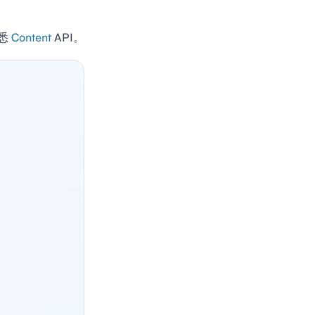
悉
Content
API。