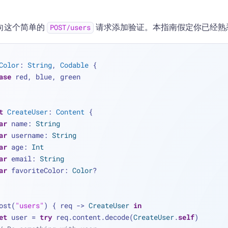
向这个简单的
请求添加验证。本指南假定你已经熟
POST/users
Color
: 
String
, 
Codable
 {
ase
 red, blue, green
t
CreateUser
: 
Content
 {
ar
 name: 
String
ar
 username: 
String
ar
 age: 
Int
ar
 email: 
String
ar
 favoriteColor: 
Color
?
ost(
"users"
) { req -> 
CreateUser
in
et
 user 
=
try
 req.content.decode(
CreateUser
.
self
)