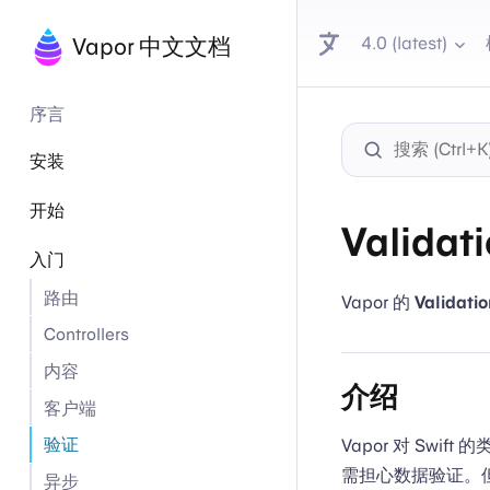
4.0 (latest)
Vapor 中文文档
序言
安装
开始
Validat
入门
路由
Vapor 的
Validati
Controllers
内容
介绍
客户端
验证
Vapor 对 Swift
需担心数据验证。
异步