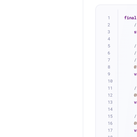
final
s
/
/
@
v
@
v
@
v