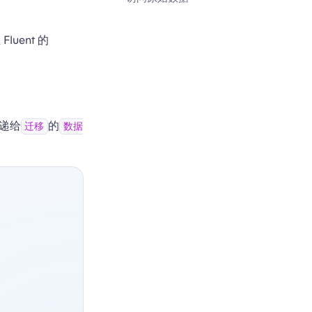
luent 的
递给
的
迁移
数据