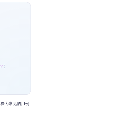
h"
)
块为常见的用例