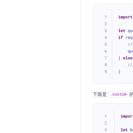
import
let
 qu
if
 req
/
  
} 
else
/
}
下面是
.custom
impor
let
 b