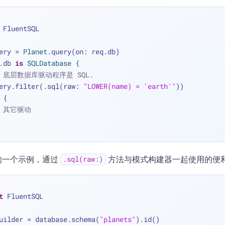
 FluentSQL
ery 
=
Planet
.query(on: req.db)
.db 
is
SQLDatabase
 {
/ 底层数据库驱动程序是 SQL.
  query.filter(.sql(raw: 
"LOWER(name) = 'earth'"
))
 {
/ 其它驱动
的一个示例，通过
方法与模式构建器一起使用的便
.sql(raw:)
t
 FluentSQL
uilder 
=
 database.schema(
"planets"
).id()