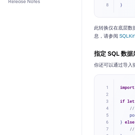
Release Notes
}
此转换仅在底层数据
息，请参阅
SQLKit
指定 SQL 数据
你还可以通过导入驱
import
if
let
/
  
} 
else
/