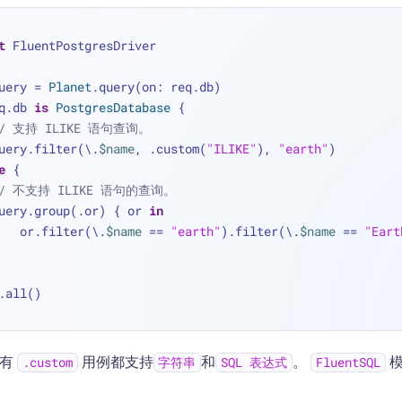
t
 FluentPostgresDriver
uery 
=
Planet
.query(on: req.db)
q.db 
is
PostgresDatabase
 {
// 支持 ILIKE 语句查询。
   query.filter(\.
$name
, .custom(
"ILIKE"
), 
"earth"
)
e
 {
// 不支持 ILIKE 语句的查询。
   query.group(.or) { or 
in
        or.filter(\.
$name
==
"earth"
).filter(\.
$name
==
"Eart
.all()
所有
用例都支持
和
。
模
.custom
字符串
SQL 表达式
FluentSQL
。