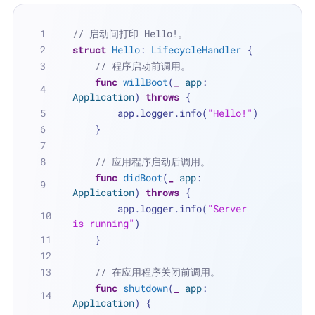
// 启动间打印 Hello!。
struct
Hello
: 
LifecycleHandler
 {
// 程序启动前调用。
func
willBoot
(
_
app
: 
Application
) 
throws
 {
        app.logger.info(
"Hello!"
)
    }
// 应用程序启动后调用。
func
didBoot
(
_
app
: 
Application
) 
throws
 {
        app.logger.info(
"Server 
is running"
)
    }
// 在应用程序关闭前调用。
func
shutdown
(
_
app
: 
Application
) {