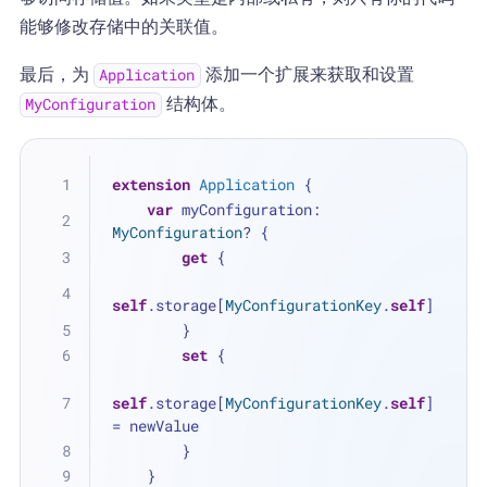
能够修改存储中的关联值。
最后，为
添加一个扩展来获取和设置
Application
结构体。
MyConfiguration
extension
Application
 {
var
 myConfiguration: 
MyConfiguration
? {
get
 {
self
.storage[
MyConfigurationKey
.
self
]
        }
set
 {
self
.storage[
MyConfigurationKey
.
self
] 
=
 newValue
        }
    }